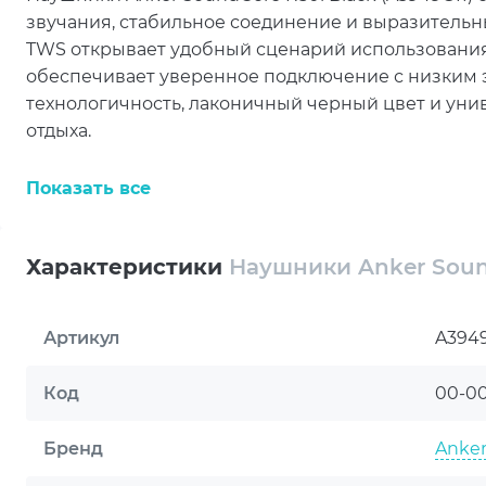
звучания, стабильное соединение и выразительн
TWS открывает удобный сценарий использования с
обеспечивает уверенное подключение с низким э
технологичность, лаконичный черный цвет и унив
отдыха.
Внутриканальная вакуумная конструкция с сил
Показать все
зафиксировать наушники и лучше сосредоточитьс
усиливает ощущение погружения, а динамически
насыщенное звучание с акцентом на бас. Поддерж
Характеристики
Наушники Anker Sound
диапазон 20–20000 Гц делают прослушивание д
Anker SoundCore R50i Black поддерживают кодеки
Артикул
A3949
аудио при беспроводном подключении. Совместим
использования с разными устройствами, сохраня
Код
00-0
Сенсорное управление позволяет быстро перекл
аудиосценарием без лишних действий.
Бренд
Anke
Для разговоров предусмотрены 4 микрофона, вст