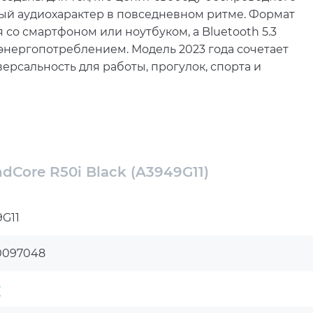
ый аудиохарактер в повседневном ритме. Формат
о смартфоном или ноутбуком, а Bluetooth 5.3
нергопотреблением. Модель 2023 года сочетает
ерсальность для работы, прогулок, спорта и
иконовыми амбушюрами помогает плотнее
я на музыке. Закрытое акустическое оформление
е излучатели диаметром 10 мм формируют
ка звука 2.0, сопротивление 16 Ом и частотный
Сore R50i Black (A3949G11)
етализированным и сбалансированным.
 AAC и SBC, что важно для стабильной передачи
G11
ость с Apple и Android расширяет возможности
я простоту ежедневного взаимодействия.
0097048
ючать треки, принимать вызовы и управлять
r
роенные в корпус, с всенаправленной