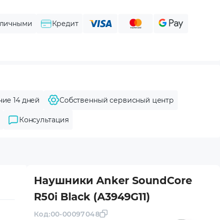
личными
Кредит
ние 14 дней
Собственный сервисный центр
Консультация
Наушники Anker SoundСore
R50i Black (A3949G11)
Код:
00-00097048