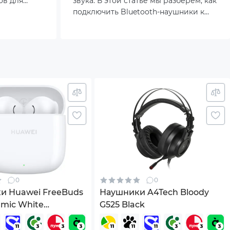
ов для
звука. В этой статье мы разберём, как
е оставят
подключить Bluetooth-наушники к
ПК, с учётом актуальных тенденций и
особенностей современных
гарнитур.
0
0
и Huawei FreeBuds
Наушники A4Tech Bloody
amic White
G525 Black
9)