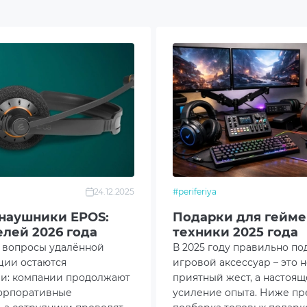
e
озащита
ь USB - Type-C
овка
итура
24.12.2025
#periferiya
одство пользователя
наушники EPOS:
Подарки для гейме
елей 2026 года
техники 2025 года
нтийный талон
у вопросы удалённой
В 2025 году правильно п
ции остаются
игровой аксессуар – это 
дный кейс
ми: компании продолжают
приятный жест, а настоящ
корпоративные
усиление опыта. Ниже пр
ый