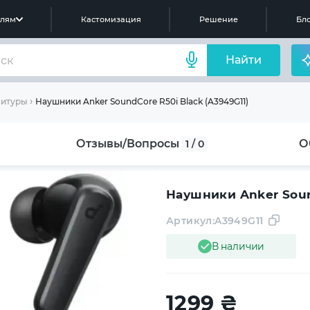
елям
Кастомизация
Решение
Бло
Найти
Наушники Anker SoundСore R50i Black (A3949G11)
нитуры
Отзывы/Вопросы
О
1 / 0
Наушники Anker Soun
Артикул:
A3949G11
В наличии
1299
₴