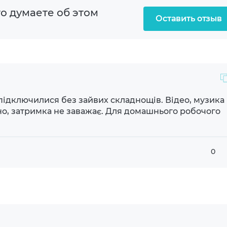
о думаете об этом
тый
Оставить отзыв
аправленный
тик
підключилися без зайвих складнощів. Відео, музика
о, затримка не заважає. Для домашнього робочого
кон
вление плеером
0
вление звонками
орное
йство Bluetooth