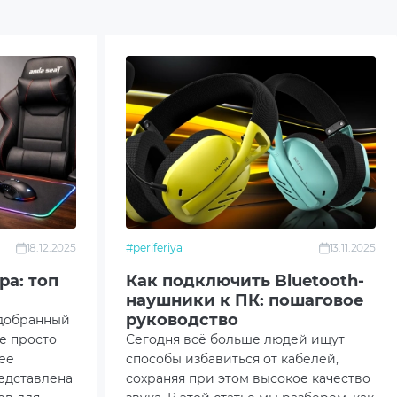
18.12.2025
#periferiya
13.11.2025
ра: топ
Как подключить Bluetooth-
наушники к ПК: пошаговое
руководство
одобранный
не просто
Сегодня всё больше людей ищут
ее
способы избавиться от кабелей,
едставлена
сохраняя при этом высокое качество