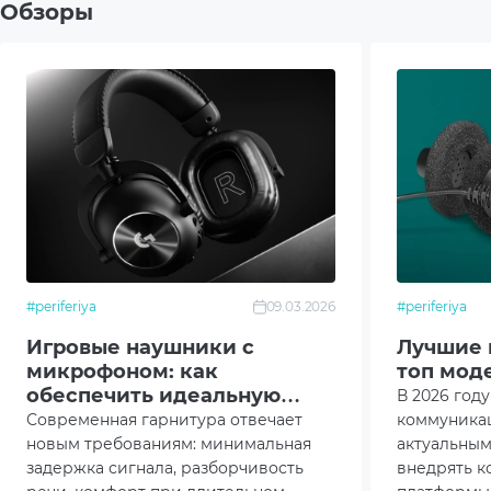
Обзоры
Mobil
Дополнительно
Влаг
Комплектация
Кабел
Упак
Гарн
#periferiya
09.03.2026
#periferiya
Руков
Игровые наушники с
Лучшие 
микрофоном: как
топ мод
Гара
обеспечить идеальную
В 2026 год
командную коммуникацию
Современная гарнитура отвечает
коммуника
Заря
новым требованиям: минимальная
актуальны
задержка сигнала, разборчивость
внедрять 
Цвет
Черн