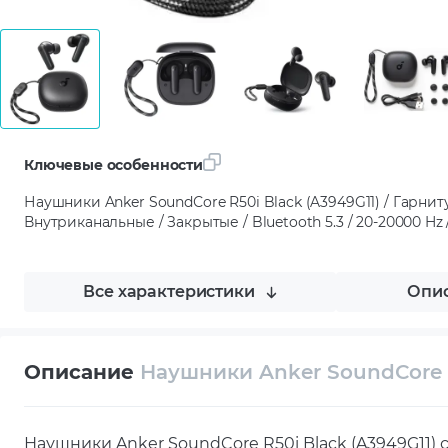
Ключевые особенности
Наушники Anker SoundСore R50i Black (A3949G11) / Гарнит
Внутриканальные / Закрытые / Bluetooth 5.3 / 20-20000 Hz 
Все характеристики
Опис
Описание
Наушники Anker SoundСore R
Наушники Anker SoundCore R50i Black (A3949G11) 