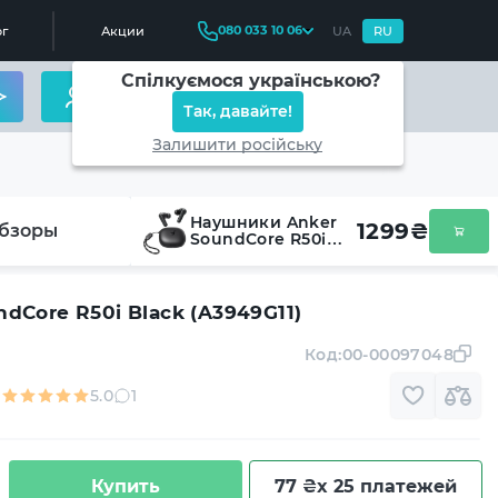
080 033 10 06
г
Акции
UA
RU
Спілкуємося українською?
Так, давайте!
Залишити російську
Наушники Anker
1299
₴
бзоры
SoundСore R50i
Black (A3949G11)
dСore R50i Black (A3949G11)
Код:
00-00097048
5.0
1
Купить
77 ₴
x 25 платежей