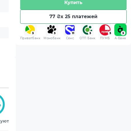
Купить
77 ₴
x 25 платежей
Приватбанк
Монобанк
Сенс
ОТП Банк
ПУМБ
A-Банк
%
дуют