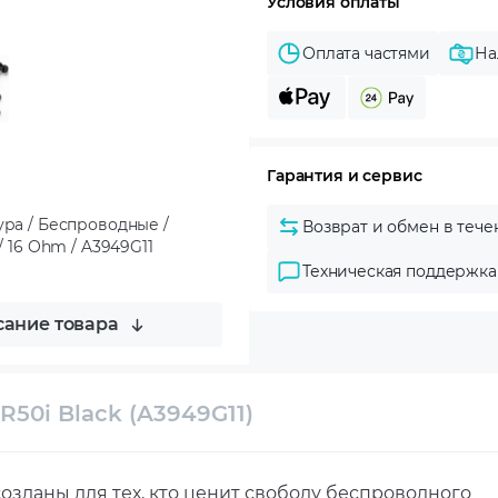
Условия оплаты
Оплата частями
На
Гарантия и сервис
ура / Беспроводные /
Возврат и обмен в тече
/ 16 Ohm / A3949G11
Техническая поддержка
ание товара
50i Black (A3949G11)
созданы для тех, кто ценит свободу беспроводного