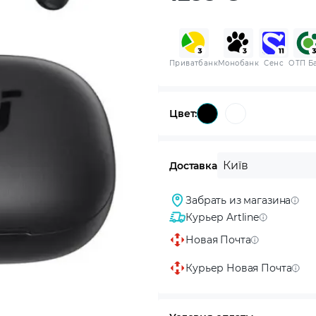
Приватбанк
Монобанк
Сенс
ОТП Б
Цвет:
Київ
Доставка
Забрать из магазина
Курьер Artline
Новая Почта
Курьер Новая Почта