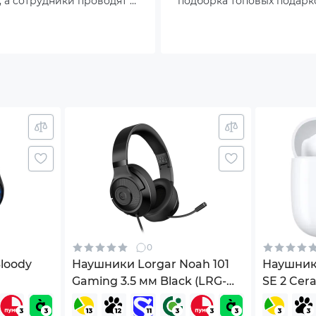
 а сотрудники проводят в
подборка топовых подарк
ах больше времени.
геймера, которые точно н
бор гарнитуры меняется:
равнодушным.
лько звук и удобство.
изменяться изготовителем без уведомления.
0
loody
Наушники Lorgar Noah 101
Наушник
Gaming 3.5 мм Black (LRG-
SE 2 Cer
GHS101B)
(5503693