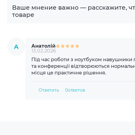
Ваше мнение важно — расскажите, чт
Конструкция микрофона
Скры
товаре
Направленность микрофона
Всен
Шумоподавление
ENC
А
Анатолій
13.02.2026
Материал корпуса
Плас
Під час роботи з ноутбуком навушники 
та конференції відтворюються нормальн
Материал амбушюр
Сили
місця це практичне рішення.
Управление
Упра
Ответить
0
ответов
Упра
Сенс
Поддержка платформ
Устро