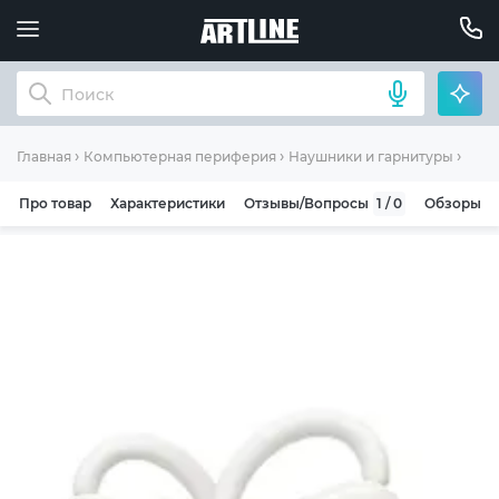
Науш
Главная
Компьютерная периферия
Наушники и гарнитуры
Про товар
Характеристики
Отзывы/Вопросы
1 / 0
Обзоры