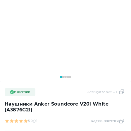
В наличии
Артикул:
A3876G21
Наушники Anker Soundcore V20i White
(A3876G21)
5.0
1
Код:
00-00097031