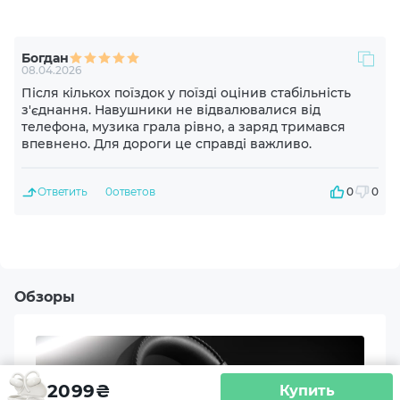
20-20000 Hz
Богдан
Импеданс
08.04.2026
16 Ohm
Після кількох поїздок у поїзді оцінив стабільність
з'єднання. Навушники не відвалювалися від
телефона, музика грала рівно, а заряд тримався
Диаметр драйвера, мм
впевнено. Для дороги це справді важливо.
16
Ответить
0
ответов
0
0
Материал драйвера
Титан
Конструкция микрофона
Обзоры
Скрытый
Шумоподавление
ENC
2099
₴
Купить