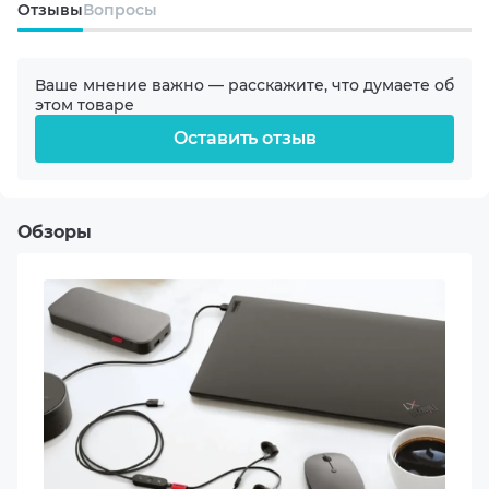
Oтзывы
Вопросы
продуктивности и комфорту в любой рабочей среде.
Упаковка
Ваше мнение важно — расскажите, что думаете об
этом товаре
Цвет
Оставить отзыв
Black
Совместимость
Универсальная
Обзоры
Материал
Металл
Пластик
Страна регистрации бренда
Украина