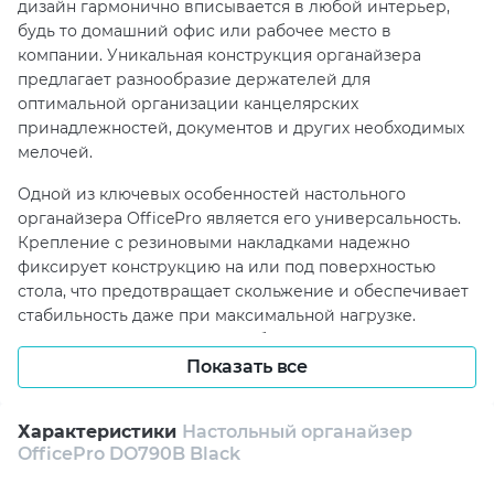
дизайн гармонично вписывается в любой интерьер,
будь то домашний офис или рабочее место в
компании. Уникальная конструкция органайзера
предлагает разнообразие держателей для
оптимальной организации канцелярских
принадлежностей, документов и других необходимых
мелочей.
Одной из ключевых особенностей настольного
органайзера OfficePro является его универсальность.
Крепление с резиновыми накладками надежно
фиксирует конструкцию на или под поверхностью
стола, что предотвращает скольжение и обеспечивает
стабильность даже при максимальной нагрузке.
Благодаря этому, вы можете быть уверены, что все
ваши вещи останутся на своих местах, а рабочее
Показать все
пространство будет выглядеть аккуратно и
профессионально. Параметры органайзера — 420 мм x
Характеристики
Настольный органайзер
320 мм x 32 мм — делают его достаточно компактным,
OfficePro DO790B Black
чтобы не занимать лишнее место, но при этом
вместительным для хранения всех необходимых