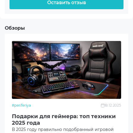
Оставить отзыв
Ладонь
Тип датчика
Обзоры
Оптический
Интерфейс
USB
Сенсор
Instant A725F
Разрешение сенсора
800-7200 DPI
#periferiya
18.12.2025
Подарки для геймера: топ техники
Предустановки
2025 года
В 2025 году правильно подобранный игровой
800|1200|2400|3200|4800|7200 DPI