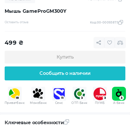
Мышь GameProGM300Y
Оставить отзыв
Код:
00-00093875
499
₴
Купить
Сообщить о наличии
Приватбанк
Монобанк
Сенс
ОТП Банк
ПУМБ
A-Банк
Ключевые особенности