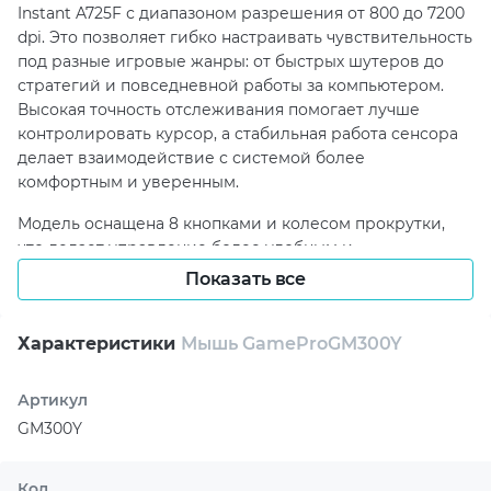
Instant A725F с диапазоном разрешения от 800 до 7200
dpi. Это позволяет гибко настраивать чувствительность
под разные игровые жанры: от быстрых шутеров до
стратегий и повседневной работы за компьютером.
Высокая точность отслеживания помогает лучше
контролировать курсор, а стабильная работа сенсора
делает взаимодействие с системой более
комфортным и уверенным.
Модель оснащена 8 кнопками и колесом прокрутки,
что делает управление более удобным и
функциональным. Такая конфигурация дает
Показать все
возможность быстрее выполнять основные действия в
игре, уверенно реагировать на смену ситуации и
Характеристики
Мышь GameProGM300Y
поддерживать высокий темп во время виртуальных
сражений. При этом мышь ориентирована на правую
руку, что делает ее удобным решением для
Артикул
привычного хвата и точного контроля движений.
GM300Y
GamePro GM300Y получает питание через
интерфейсный разъем и не требует батареек или
Код