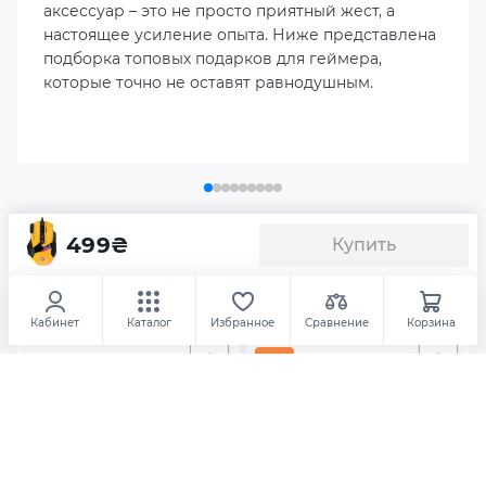
аксессуар – это не просто приятный жест, а
настоящее усиление опыта. Ниже представлена
Частота опроса
подборка топовых подарков для геймера,
125 Hz
которые точно не оставят равнодушным.
Количество кнопок
8
Длина кабеля, м
499
₴
Купить
Аксесуары
Мышь GameProGM300Y
1.5
Клавиатуры
Коврики для мышки
Аксессуар
Дополнительный опционал/возможности
Кабинет
Каталог
Избранное
Сравнение
Корзина
Кабель с оплеткой
Ресурс до 3 миллионов кликов
Программируемые кнопки