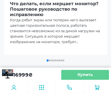
Что делать, если мерцает монитор?
Пошаговое руководство по
160Hz
исправлению
Когда рябит экран или поперек него вылезает
Угол обзора
цветная горизонтальная полоса, работать
H:178º/V:178º
становится невозможно из-за дикой нагрузки на
зрение. Ситуация, в которой мерцает
изображение на мониторе, требует
Максимальное количество цветов
оперативного поиска причин.
16.7M
Цветовое поле
99% sRGB
16999
₴
Купить
Аксесуары
Монитор 27" Lenovo Legion 27U-10
(67D1GAC1UA)
95.8% DCI-P3 (CIE 1976)
Крепление для монитора (кронштейны)
Наушник
Глубина цвета
8 бит