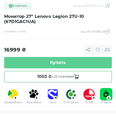
В наличии
Артикул:
67D1GAC1UA
Монитор 27" Lenovo Legion 27U-10
(67D1GAC1UA)
Оставить отзыв
Код:
00-00094216
16999
₴
Купить
1003 ₴
x 25 платежей
Приватбанк
Монобанк
Сенс
ОТП Банк
ПУМБ
A-Банк