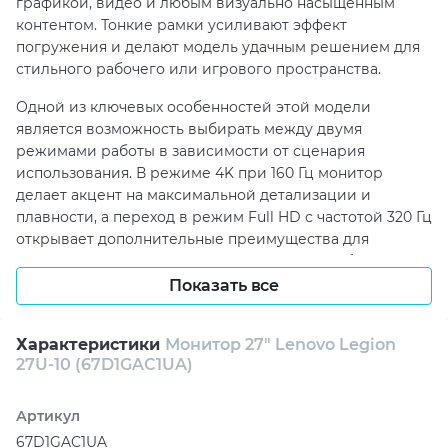
графикой, видео и любым визуально насыщенным
контентом. Тонкие рамки усиливают эффект
погружения и делают модель удачным решением для
стильного рабочего или игрового пространства.
Одной из ключевых особенностей этой модели
является возможность выбирать между двумя
режимами работы в зависимости от сценария
использования. В режиме 4K при 160 Гц монитор
делает акцент на максимальной детализации и
плавности, а переход в режим Full HD с частотой 320 Гц
открывает дополнительные преимущества для
динамичных соревновательных игр, где особенно
важны скорость реакции и четкость движения.
Показать все
Быстрое время отклика помогает сделать
отображение динамичных сцен более точным, а
Характеристики
Монитор 27" Lenovo Legion
поддержка современных технологий синхронизации
27U-10 (67D1GAC1UA)
способствует стабильной и комфортной картинке без
лишних визуальных артефактов.
Артикул
Монитор 27" Lenovo Legion 27U-10 (67D1GAC1UA) также
67D1GAC1UA