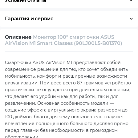
Условия оплаты
Оплата частями
Наличными
Кредит
Гарантия и сервис
Возврат и обмен в течение 14 дней
Описание
Монитор 100" смарт очки ASUS
Собственный сервисный центр
AirVision M1 Smart Glasses (90LJ00L5-B01370)
Техническая поддержка
Консультация
Смарт-очки ASUS AirVision M1 представляют собой
современное решение для тех, кто хочет объединить
мобильность, комфорт и расширенные возможности
визуализации. При весе всего 87 граммов устройство
практически не ощущается при длительном ношении,
что делает его удобным как для работы, так и для
развлечений. Основная особенность модели —
создание эффекта виртуального экрана размером до
100 дюймов, благодаря чему пользователь получает
впечатление полноценного большого дисплея прямо
перед глазами без необходимости в громоздком
оборудовании.