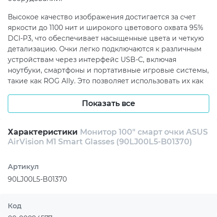
Высокое качество изображения достигается за счет
яркости до 1100 нит и широкого цветового охвата 95%
DCI-P3, что обеспечивает насыщенные цвета и четкую
детализацию. Очки легко подключаются к различным
устройствам через интерфейс USB-C, включая
ноутбуки, смартфоны и портативные игровые системы,
такие как ROG Ally. Это позволяет использовать их как
дополнительный экран или даже заменить несколько
мониторов, создавая удобное пространство для
Показать все
многозадачной работы или полного погружения в
игры и мультимедийный контент.
Характеристики
Монитор 100" смарт очки ASUS
AirVision M1 Smart Glasses (90LJ00L5-B01370)
Особое внимание уделено аудиовозможностям и
приватности. Встроенные динамики и микрофон с
функцией шумоподавления обеспечивают
Артикул
качественную передачу звука и комфортное общение
90LJ00L5-B01370
без необходимости в дополнительных аксессуарах.
При этом высокая степень прозрачности линз на
уровне 60% позволяет сохранять контроль над
Код
окружающей обстановкой, что особенно важно при