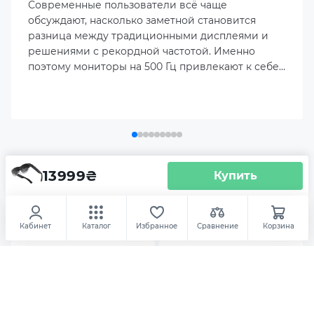
Современные пользователи всё чаще
обсуждают, насколько заметной становится
разница между традиционными дисплеями и
Отслеживание движения головы
решениями с рекордной частотой. Именно
поэтому мониторы на 500 Гц привлекают к себе
Отслеживание с 3 степенями свободы (3DoF)
столько внимания: изменения на рынке
гейминга требуют большей отзывчивости и
точности.
Датчик освещенности
Съемная оправа для линз по рецепту
13999
₴
Купить
Аксесуары
Монитор 100" смарт очки ASUS
AirVision M1 Smart Glasses (90LJ00L5-B01370)
Тачпад
Крепление для монитора (кронштейны)
Наушник
Кабинет
Каталог
Избранное
Сравнение
Корзина
Комплектация
-16
Smart glasses
USB-C cable