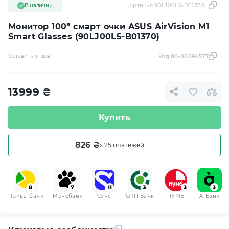
В наличии
Артикул:
90LJ00L5-B01370
Монитор 100" смарт очки ASUS AirVision M1
Smart Glasses (90LJ00L5-B01370)
Оставить отзыв
Код:
00-00094577
13999
₴
Купить
826 ₴
x 25 платежей
Приватбанк
Монобанк
Сенс
ОТП Банк
ПУМБ
A-Банк