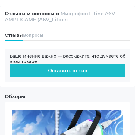
Конденсаторный
Отзывы и вопросы о
Микрофон Fifine A6V
AMPLIGAME (A6V_Fifine)
Подключение
Проводное
Oтзывы
Вопросы
Направленность
Всенаправленный
Ваше мнение важно — расскажите, что думаете об
этом товаре
Диапазон частот
Оставить отзыв
60-18000 Hz
Чувствительность
Обзоры
-40±3 dB
Интерфейс подключения
USB Type-C