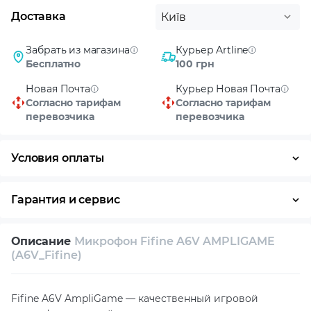
Доставка
Київ
Забрать из магазина
Курьер Artline
Бесплатно
100 грн
Новая Почта
Курьер Новая Почта
Согласно тарифам
Согласно тарифам
перевозчика
перевозчика
Условия оплаты
Оплата частями
Наличными
Кредит
Гарантия и сервис
Возврат и обмен в течение 14 дней
Описание
Микрофон Fifine A6V AMPLIGAME
Собственный сервисный центр
(A6V_Fifine)
Техническая поддержка
Консультация
Fifine A6V AmpliGame — качественный игровой