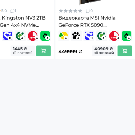
5.0
1
0
 Kingston NV3 2TB
Видеокарта MSI Nvidia
 Gen 4x4 NVMe
GeForce RTX 5090
000G)
LIGHTNING Z 32G (G5090-
32LZ)
1445 ₴
40909 ₴
449999
₴
х11 платежей
х11 платежей