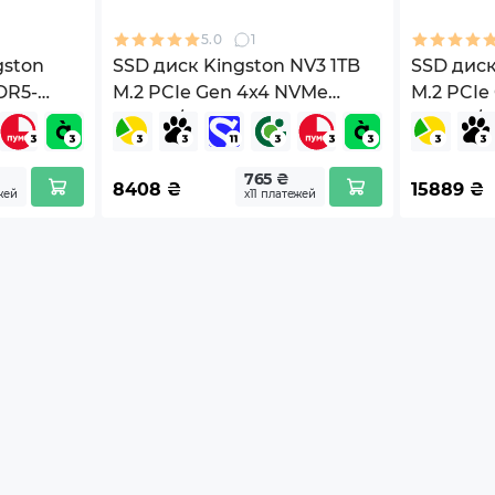
5.0
1
dio jacks
gston
SSD диск Kingston NV3 1TB
SSD диск
DR5-
M.2 PCIe Gen 4x4 NVMe
M.2 PCIe
ek ALC1220 7.1-Channel
(SNV3S/1000G)
(SNV3S/2
)
4-pin Main Power
765 ₴
8408
₴
15889
₴
жей
х11 платежей
-pin PCIE Power
-pin 12V Power
ем M.2 для подключения накопителей
ой LAN 10G Ethernet
ержка стандарта DDR5
та для M.2 сокета