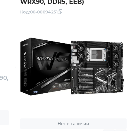
WRX90, DDR5, EEB)
Код:
00-00094251
90,
Нет в наличии