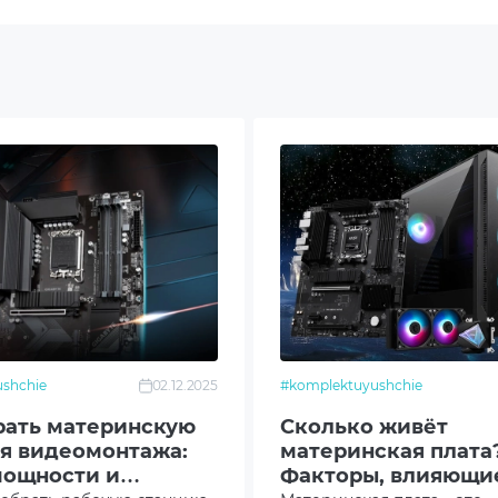
WRX90
ивное
M / Max. 2048GB / up to DDR5 7600+(O.C.) MHz / 8
nel Memory
splayPort
ATA 6Gb/s ports
limSAS
shchie
02.12.2025
#komplektuyushchie
2 slots
рать материнскую
Сколько живёт
ля видеомонтажа:
материнская плата
ntel X710-AT2 10Gb Ethernet port
мощности и
Факторы, влияющи