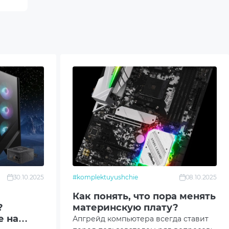
30.10.2025
#komplektuyushchie
08.10.2025
Как понять, что пора менять
?
материнскую плату?
е на
Апгрейд компьютера всегда ставит