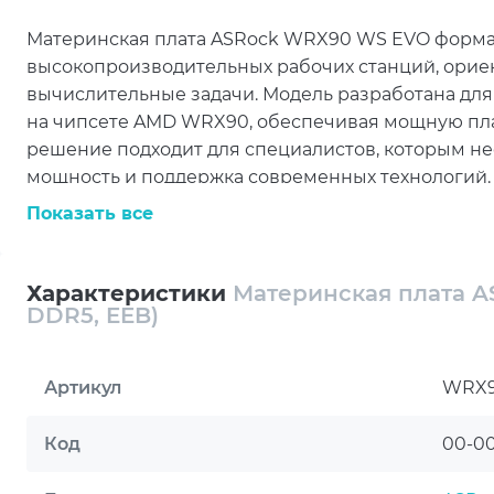
Материнская плата ASRock WRX90 WS EVO формат
высокопроизводительных рабочих станций, ори
вычислительные задачи. Модель разработана для
на чипсете AMD WRX90, обеспечивая мощную пла
решение подходит для специалистов, которым не
мощность и поддержка современных технологий.
Показать все
Поддержка памяти DDR5 позволяет системе эфф
и большими объёмами данных. Платформа ориен
задачах, связанных с 3D-графикой, инженерным
Характеристики
Материнская плата 
сложных вычислительных процессов. Благодаря 
DDR5, EEB)
высокий уровень производительности при интен
ASRock WRX90 WS EVO станет эффективной основ
Артикул
WRX9
профессионального контента, визуализации и в
позволяет создавать мощные конфигурации для 
Код
00-0
специализированным программным обеспечение
обработки данных.