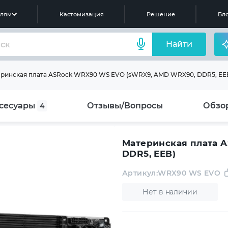
елям
Кастомизация
Решение
Бло
Найти
ринская плата ASRock WRX90 WS EVO (sWRX9, AMD WRX90, DDR5, EE
сесуары
Отзывы/Вопросы
Обзо
4
Материнская плата 
DDR5, EEB)
Артикул:
WRX90 WS EVO
Нет в наличии