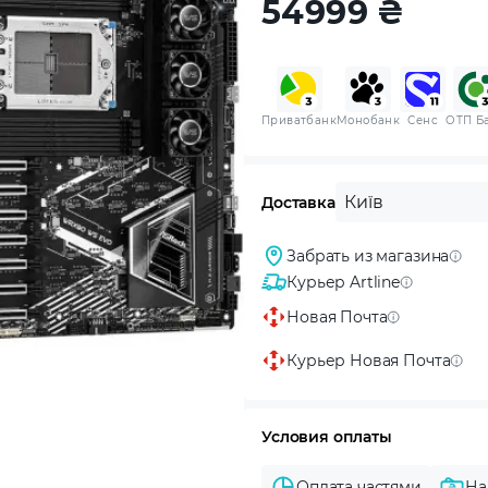
54999
₴
Приватбанк
Монобанк
Сенс
ОТП Б
Київ
Доставка
Забрать из магазина
Курьер Artline
Новая Почта
Курьер Новая Почта
Условия оплаты
Оплата частями
На