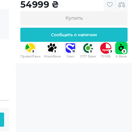
54999
₴
Купить
Сообщить о наличии
Приватбанк
Монобанк
Сенс
ОТП Банк
ПУМБ
A-Банк