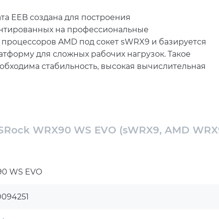
а EEB создана для построения
ентированных на профессиональные
 процессоров AMD под сокет sWRX9 и базируется
тформу для сложных рабочих нагрузок. Такое
обходима стабильность, высокая вычислительная
ективно работать с ресурсоёмкими приложениями
тирована на профессиональное использование в
 моделированием, рендерингом и обработкой
ASRock WRX90 WS EVO (sWRX9, AMD WRX
современным технологиям плата обеспечивает
сивной нагрузке.
ой для рабочих станций, предназначенных для
0 WS EVO
ычислительных проектов. Архитектура платформы
работы с многозадачными средами,
0094251
м и проектами, требующими высокой скорости