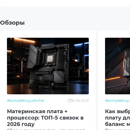
Количество сокетов CPU
1
Чипсет
AMD 
Обзоры
Охлаждение
Пасс
8xDIM
Оперативная память
Chan
Видео интерфейсы
1 x Di
Подключение накопителей
4 x S
2 x S
#komplektuyushchie
18.06.2026
#komplektuyu
2 x M.
Материнская плата +
Как выб
процессор: ТОП-5 связок в
плату д
Сетевые интерфейсы
2 x I
2026 году
баланс 