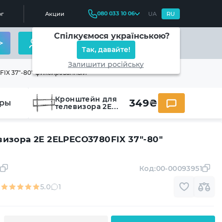
080 033 10 06
г
Акции
UA
RU
Спілкуємося українською?
Так, давайте!
Залишити російську
FIX 37"-80" фиксированный
Кронштейн для
349
₴
ры
телевизора 2E
2ELPECO3780FIX
37"-80"
фиксированный
изора 2E 2ELPECO3780FIX 37"-80"
Код:
00-00093951
5.0
1