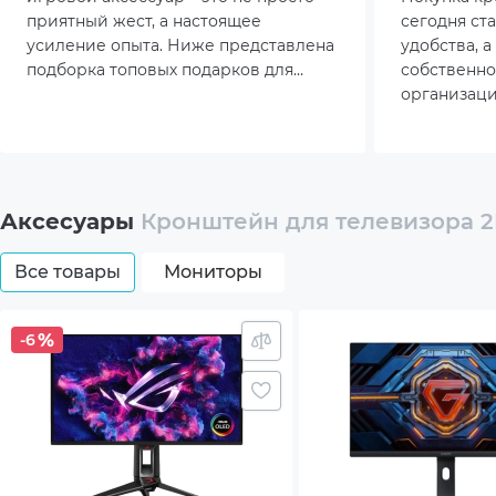
приятный жест, а настоящее
сегодня ст
усиление опыта. Ниже представлена
удобства, 
подборка топовых подарков для
собственно
геймера, которые точно не оставят
организаци
равнодушным.
Всё больше
экраном по
день, и от 
экран, нап
продуктивн
Аксесуары
Кронштейн для телевизора 2
актуальна с
переход на
Все товары
Мониторы
популярнос
профессий 
рабочего м
-6
адаптивнос
ситуации п
аксессуара
инструмент