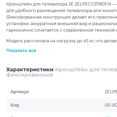
Кронштейн для телевизора 2E 2ELPECO3780FIX — 
для удобного размещения телевизора или монит
Фиксированная конструкция делает его практичн
установки, аккуратный внешний вид и рационал
гармонично сочетается с современной техникой и
Модель рассчитана на нагрузку до 45 кг, что де
совместимых экранов. Кронштейн поддерживает у
Показать все
включая популярные форматы 40, 43, 50, 55, 65, 7
подходит как для домашней мультимедийной зоны
помещений.
Характеристики
Кронштейн для телев
фиксированный
2E 2ELPECO3780FIX поддерживает несколько вост
200x200, 300x200, 300x300, 400x200, 400x300, 4
большим количеством телевизоров и мониторов
Артикул
2ELP
конфигурация крепления позволяет организовать
технологично.
Код
00-0
Конструкция выполнена из металла, что подчеркив