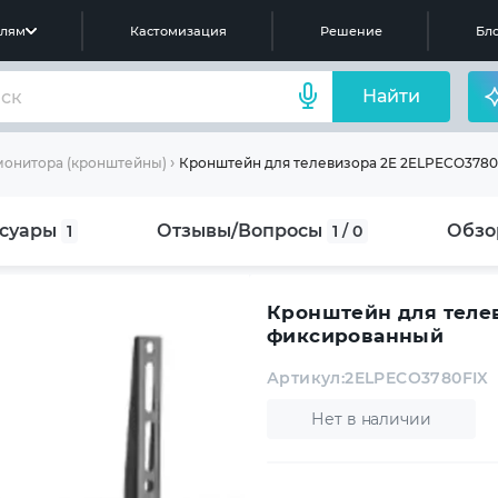
елям
Кастомизация
Решение
Бло
Найти
Кронштейн для телевизора 2E 2ELPECO3780
монитора (кронштейны)
суары
Отзывы/Вопросы
Обзо
1
1 / 0
Кронштейн для телев
фиксированный
Артикул:
2ELPECO3780FIX
Нет в наличии