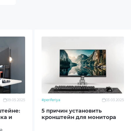
09.05.2025
#periferiya
03.03.2025
тейне:
5 причин установить
ка и
кронштейн для монитора
ей