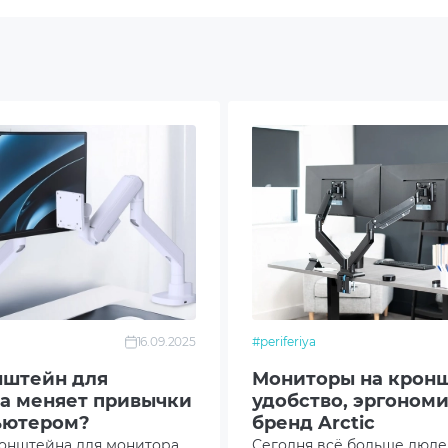
с
й
изменяться изготовителем без уведомления.
16.09.2025
#periferiya
нштейн для
Мониторы на кронш
а меняет привычки
удобство, эргономи
ьютером?
бренд Arctic
онштейна для монитора
Сегодня всё больше люд