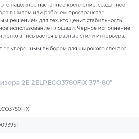
это надежное настенное крепление, созданное
ора в жилом или рабочем пространстве.
ым решением для тех, кто ценит стабильность
ьное использование площади. Черное исполнение
 легко вписывается в разные стили интерьера.
лает ее уверенным выбором для широкого спектра
стройства с диагональю от 37 до 80 дюймов,
5 и 80 дюймов. Благодаря такой универсальности он
, так и для офисных, учебных или коммерческих
изора 2E 2ELPECO3780FIX 37"-80"
ребованных стандартов VESA, среди которых
00x400 и 600x400. Это расширяет совместимость с
 разных производителей. Продуманная
ECO3780FIX
 размещение экрана на стене аккуратно и
0093951
ает ее прочность, износостойкость и готовность к