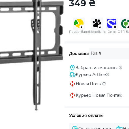
349
₴
Приватбанк
Монобанк
Сенс
ОТП Б
Київ
Доставка
Забрать из магазина
Курьер Artline
Новая Почта
Курьер Новая Почта
Условия оплаты
Оплата частями
На