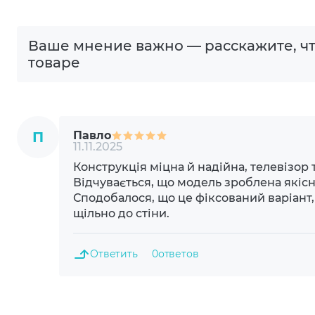
400x
Ваше мнение важно — расскажите, чт
400x
товаре
200x
Место установки
Наст
П
Павло
11.11.2025
Регулировка
Без 
Конструкція міцна й надійна, телевізор 
Відчувається, що модель зроблена якіс
Дополнительный опционал/
Наст
Сподобалося, що це фіксований варіант,
возможности
щільно до стіни.
Цвет
Черн
Ответить
0
ответов
Комплектация
Крон
Монт