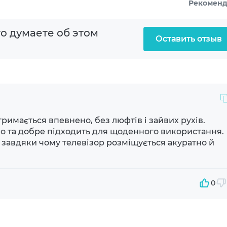
Рекомен
200
о думаете об этом
300
Оставить отзыв
200
енное
регулировки
тримається впевнено, без люфтів і зайвих рухів.
но та добре підходить для щоденного використання.
енный
 завдяки чому телевізор розміщується акуратно й
ый
0
штейн
ажный набор