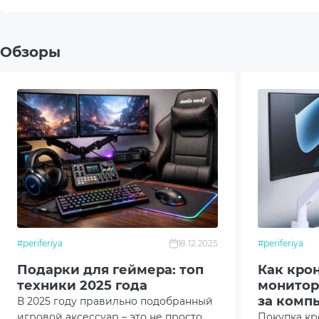
Гарантия
12 ме
Обзоры
Страна-производитель товара
Кита
*Характеристики и комплектация товара могут 
#periferiya
18.12.2025
#periferiya
Подарки для геймера: топ
Как кро
техники 2025 года
монитор
за комп
В 2025 году правильно подобранный
игровой аксессуар – это не просто
Покупка кр