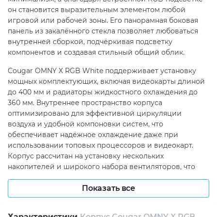
он становится выразительным элементом любой
игровой или рабочей зоны. Его панорамная боковая
панель из закалённого стекла позволяет любоваться
внутренней сборкой, подчёркивая подсветку
компонентов и создавая стильный общий облик.
Cougar OMNY X RGB White поддерживает установку
мощных комплектующих, включая видеокарты длиной
до 400 мм и радиаторы жидкостного охлаждения до
360 мм. Внутреннее пространство корпуса
оптимизировано для эффективной циркуляции
воздуха и удобной компоновки систем, что
обеспечивает надёжное охлаждение даже при
использовании топовых процессоров и видеокарт.
Корпус рассчитан на установку нескольких
накопителей и широкого набора вентиляторов, что
делает его универсальным решением для разных
сценариев использования.
Показать все
Для удобства пользователей Cougar OMNY X RGB White
Характеристики
Корпус Cougar OMNY X RGB