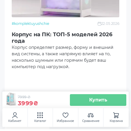
Отсутствует
Расположение интерфейсных разъемов
#komplektuyushchie
22.05.2026
Сбоку
Корпус на ПК: ТОП-5 моделей 2026
Передние порты ввода/вывода
года
Корпус определяет размер, форму и внешний
2 x USB-C 3.2 Gen 2 + 4 x USB 3.0 + Audio/Mic
вид системы, а также напрямую влияет на то,
насколько шумным или горячим будет ваш
Доступные слоты под накопители
компьютер под нагрузкой.
2x2.5"
2x3.5"
7999
₴
Купить
3999
₴
Слоты расширения
7
Аксесуары
Корпус Cougar OMNY X RGB White
Кабинет
Каталог
Избранное
Сравнение
Корзина
Высота кулера CPU