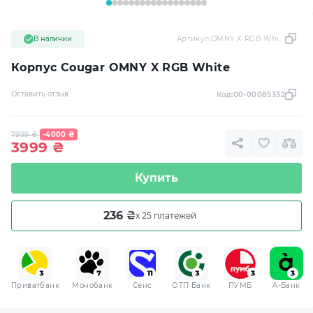
В наличии
Артикул:
OMNY X RGB White
Корпус Cougar OMNY X RGB White
Оставить отзыв
Код:
00-00085332
7999
₴
-4000
₴
3999
₴
Купить
236 ₴
x 25 платежей
Приватбанк
Монобанк
Сенс
ОТП Банк
ПУМБ
A-Банк