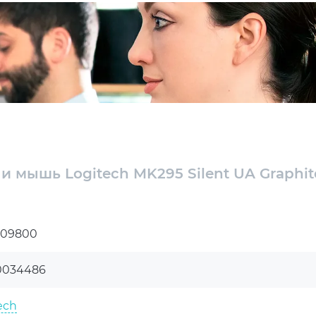
и мышь Logitech MK295 Silent UA Graphit
009800
0034486
ech