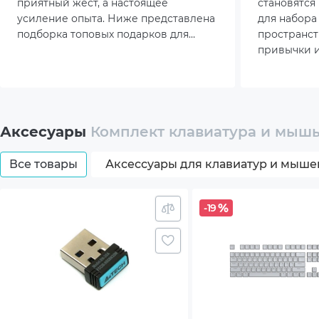
приятный жест, а настоящее
становятся
Ресур
усиление опыта. Ниже представлена
для набора 
подборка топовых подарков для
пространст
Муль
геймера, которые точно не оставят
привычки и
равнодушным.
Особенно а
Комплектация
Клав
растёт инт
факторам – 
модели зан
Мыш
столе, при
Аксесуары
Комплект клавиатура и мышь 
ключевые 
Руков
Все товары
Аксессуары для клавиатур и мыше
Упак
-19
Размеры товара (без упаковки), мм
441x1
Вес (без упаковки), г
498 (К
Цвет
Graph