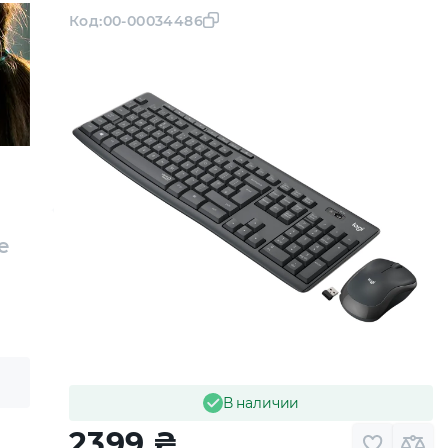
Код:
00-00034486
e
В наличии
2399
₴