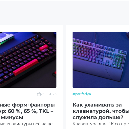
ческий
DPI
етричный
умный ввод текста
а от пролива жидкости
етричный дизайн мыши
25.11.2025
#periferiya
ость связи - 10 м
ные форм-факторы
Как ухаживать за
р: 60 %, 65 %, TKL –
клавиатурой, чтобы
оводная связь 2,4 ГГц
 минусы
служила дольше?
ые клавиатуры всё чаще
Клавиатура для ПК со вр