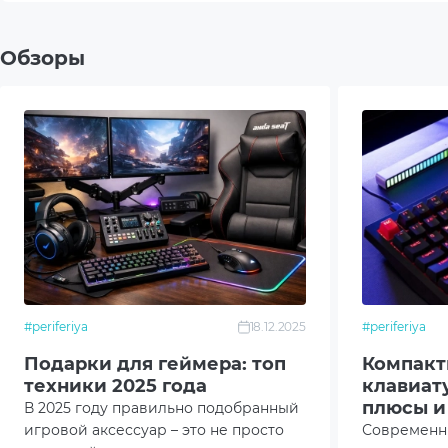
Тип датчика мыши
Опти
Обзоры
Разрешение сенсора мыши
1000 
Дизайн мыши
Симм
Дополнительный опционал/
Бесш
возможности
Защит
Симм
#periferiya
18.12.2025
#periferiya
Дальн
Подарки для геймера: топ
Компакт
техники 2025 года
клавиату
Беспр
плюсы и
В 2025 году правильно подобранный
игровой аксессуар – это не просто
Современн