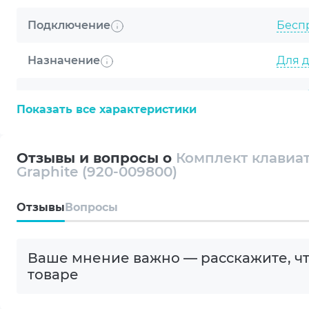
Подключение
Бесп
Назначение
Для д
Тип клавиатуры
Мемб
Показать все характеристики
Материал корпуса
Плас
Отзывы и вопросы о
Комплект клавиат
Количество клавиш
103 (K
Graphite (920-009800)
Цифровой блок
Да
Oтзывы
Вопросы
Интерфейс
Radio
Ваше мнение важно — расскажите, чт
Наличие подсветки
Нет
товаре
Тип питания (для беспроводных)
2xAAA 