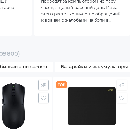
виши
проводят за компьютером не пару
с теряет
часов, а целый рабочий день. Из-за
в
этого растёт количество обращений
к врачам с жалобами на боли в
ет
кистях, онемение пальцев и
деальном
усталость суставов. Неправильно
к его
подобранное устройство способно
ухудшить самочувствие и снизить
продуктивность, а подходящий
009800)
вариант, наоборот, облегчает
нагрузку и помогает печатать
бильные пылесосы
Батарейки и аккумуляторы
быстрее. Именно поэтому сейчас
особенно важно разобраться, как
конструкция клавиш влияет на
здоровье.