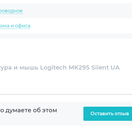
роводное
ома и офиса
ранная
тик
ура и мышь Logitech MK295 Silent UA
) | 8 (M)
 (USB)
о думаете об этом
Оставить отзыв
(К) | 1xAA (М)