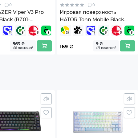
0
0
ER Viper V3 Pro
Игровая поверхность
Black (RZ01-
HATOR Tonn Mobile Black
-R3G1)
(HTP-1000)
563 ₴
9 ₴
169
₴
х16 платежей
х21 платежей