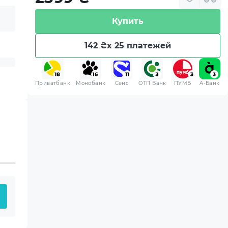
Купить
142 ₴
x 25 платежей
Приватбанк
Монобанк
Сенс
ОТП Банк
ПУМБ
A-Банк