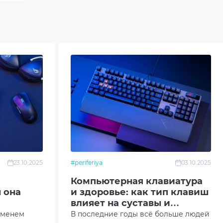
23.10.2025
#periferiya
03.10.2025
Компьютерная клавиатура
 она
и здоровье: как тип клавиш
влияет на суставы и
скорость печати?
еменем
В последние годы всё больше людей