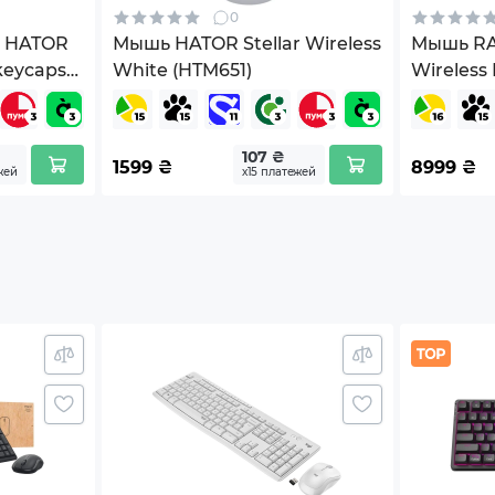
0
.
в HATOR
Мышь HATOR Stellar Wireless
Мышь RAZ
 keycaps
White (HTM651)
Wireless 
цария
05120100
изменяться изготовителем без уведомления.
107 ₴
1599
₴
8999
₴
жей
х15 платежей