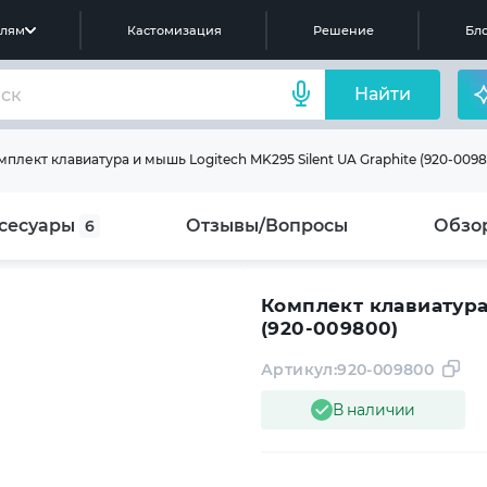
елям
Кастомизация
Решение
Бло
Найти
плект клавиатура и мышь Logitech MK295 Silent UA Graphite (920-0098
сесуары
Отзывы/Вопросы
Обзо
6
Комплект клавиатура 
(920-009800)
Артикул:
920-009800
В наличии