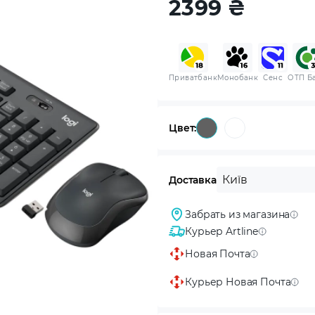
2399
₴
Приватбанк
Монобанк
Сенс
ОТП Б
Цвет:
Київ
Доставка
Забрать из магазина
Курьер Artline
Новая Почта
Курьер Новая Почта