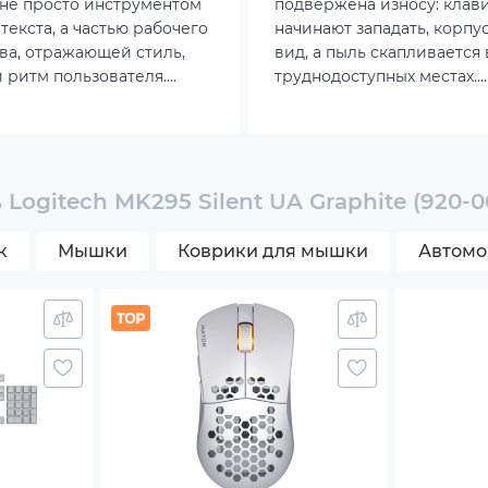
 не просто инструментом
подвержена износу: кла
с до 50 миллионов нажатий
текста, а частью рабочего
начинают западать, корпу
ва, отражающей стиль,
вид, а пыль скапливается 
тимедийные клавиши для управления
 ритм пользователя.
труднодоступных местах.
ктивно в последние годы
Правильный уход позволя
иатура
ерес к компактным форм-
сохранить аксессуар в и
60 %, 65 % и TKL. Эти
состоянии и продлить сро
имают минимум места на
службы.
ка
 этом сохраняют все
Logitech MK295 Silent UA Graphite (920-
функции.
одство пользователя
к
Мышки
Коврики для мышки
Автомо
овка
49x18 (К) 60x99x39 (М)
) 75 (М)
ite