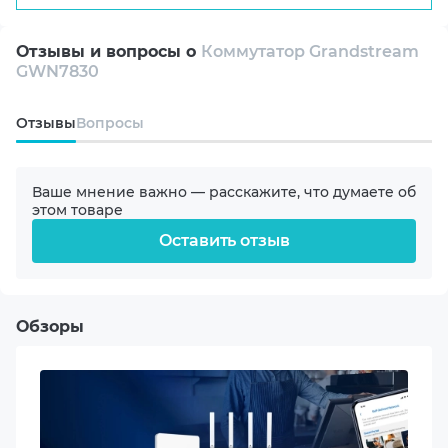
своей сети технологическое преимущество уже
Форм-фактор
сегодня.
Монтируемый в стойку
Отзывы и вопросы о
Коммутатор Grandstream
GWN7830
Настольный
Oтзывы
Вопросы
Количество портов
12
Ваше мнение важно — расскажите, что думаете об
этом товаре
Максимальная скорость портов
Оставить отзыв
10 Gbit/s
Типы портов
SFP
Обзоры
Console port
SFP+