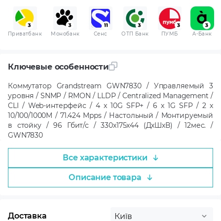
Приватбанк
Монобанк
Сенс
ОТП Банк
ПУМБ
A-Банк
Ключевые особенности
Коммутатор Grandstream GWN7830 / Управляемый 3
уровня / SNMP / RMON / LLDP / Centralized Management /
CLI / Web-интерфейс / 4 x 10G SFP+ / 6 x 1G SFP / 2 x
10/100/1000M / 71.424 Mpps / Настольный / Монтируемый
в стойку / 96 Гбит/с / 330x175x44 (ДxШxВ) / 12мес. /
GWN7830
Все характеристики
Описание товара
Доставка
Київ