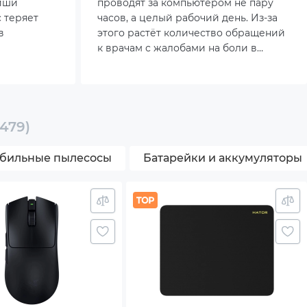
виши
проводят за компьютером не пару
с теряет
часов, а целый рабочий день. Из-за
в
этого растёт количество обращений
к врачам с жалобами на боли в
ет
кистях, онемение пальцев и
деальном
усталость суставов. Неправильно
к его
подобранное устройство способно
ухудшить самочувствие и снизить
продуктивность, а подходящий
479)
вариант, наоборот, облегчает
нагрузку и помогает печатать
бильные пылесосы
Батарейки и аккумуляторы
быстрее. Именно поэтому сейчас
особенно важно разобраться, как
конструкция клавиш влияет на
здоровье.