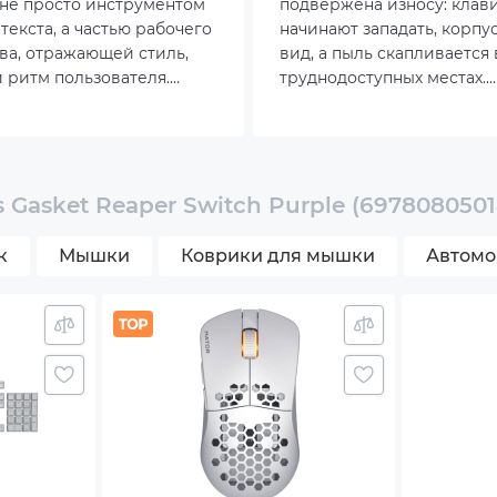
 не просто инструментом
подвержена износу: кла
оцветная RGB-подсветка с различными режимами
текста, а частью рабочего
начинают западать, корпу
ва, отражающей стиль,
вид, а пыль скапливается 
ия Anti-ghosting
 ритм пользователя.
труднодоступных местах.
ктивно в последние годы
Правильный уход позволя
ия N-Key Rollover
ерес к компактным форм-
сохранить аксессуар в и
60 %, 65 % и TKL. Эти
состоянии и продлить сро
имают минимум места на
службы.
оенный аккумулятор
 этом сохраняют все
 Gasket Reaper Switch Purple (6978080501
функции.
иатура
к
Мышки
Коврики для мышки
Автомо
одство пользователя
приемник
ь USB Type-C
ер для кейкапов