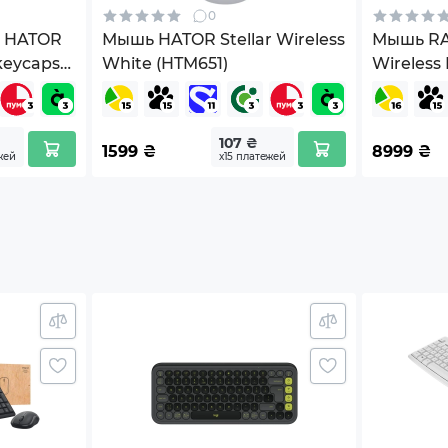
0
овка
в HATOR
Мышь HATOR Stellar Wireless
Мышь RAZ
 keycaps
White (HTM651)
Wireless 
x143.2x43.1 (ДxШxВ)
05120100
107 ₴
1599
₴
8999
₴
жей
х15 платежей
e
.
й
изменяться изготовителем без уведомления.