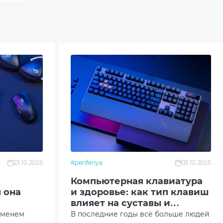
23.10.2025
#periferiya
03.10.2025
Компьютерная клавиатура
 она
и здоровье: как тип клавиш
влияет на суставы и
скорость печати?
еменем
В последние годы всё больше людей