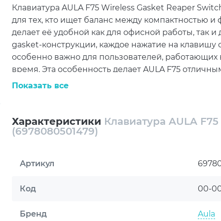
Клавиатура AULA F75 Wireless Gasket Reaper Swit
для тех, кто ищет баланс между компактностью и
делает её удобной как для офисной работы, так 
gasket-конструкции, каждое нажатие на клавишу 
особенно важно для пользователей, работающих
время. Эта особенность делает AULA F75 отличны
минимальный шум.
Показать все
Одной из главных особенностей данной модели 
переключателей (hot-swap). В комплекте идут л
Характеристики
Клавиатура AULA F75 W
заводе для более гладкого и приятного нажатия.
(6978080501479)
оптимизировать клавиатуру под свои личные пре
необходимости пайки. Это делает AULA F75 не тол
Артикул
6978
отличной платформой для экспериментов и каст
Клавиатура поддерживает три режима подключения:
Код
00-0
обеспечивает высокую степень гибкости в испо
устройствам без необходимости постоянного пер
Бренд
Aula
млн цветов позволяет настроить внешний вид кл