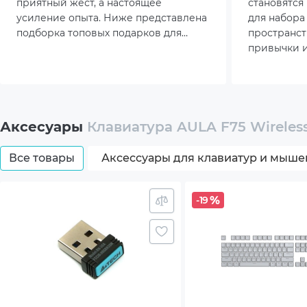
приятный жест, а настоящее
становятся
Мног
усиление опыта. Ниже представлена
для набора 
подборка топовых подарков для
пространст
Функц
геймера, которые точно не оставят
привычки и
равнодушным.
Особенно а
Функц
растёт инт
факторам – 
модели зан
Встр
столе, при
Аксесуары
Клавиатура AULA F75 Wireless
ключевые 
Комплектация
Клав
Все товары
Аксессуары для клавиатур и мыше
Руков
-19
USB 
Кабел
Пулл