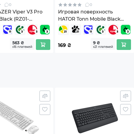
0
0
ER Viper V3 Pro
Игровая поверхность
Black (RZ01-
HATOR Tonn Mobile Black
-R3G1)
(HTP-1000)
563 ₴
9 ₴
169
₴
х16 платежей
х21 платежей