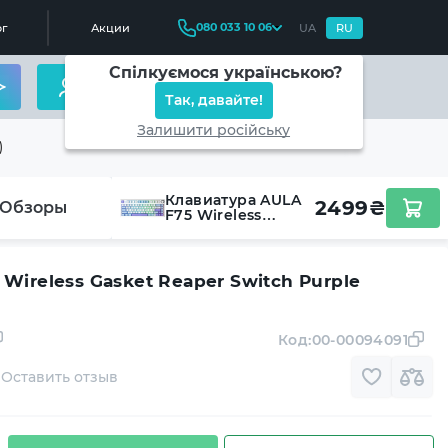
080 033 10 06
г
Акции
UA
RU
Спілкуємося українською?
Так, давайте!
Залишити російську
)
Клавиатура AULA
2499
₴
Обзоры
F75 Wireless
Gasket Reaper
Switch Purple
(6978080501479)
Wireless Gasket Reaper Switch Purple
Код:
00-00094091
Оставить отзыв