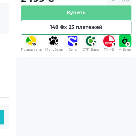
Купить
148 ₴
x 25 платежей
Приватбанк
Монобанк
Сенс
ОТП Банк
ПУМБ
A-Банк