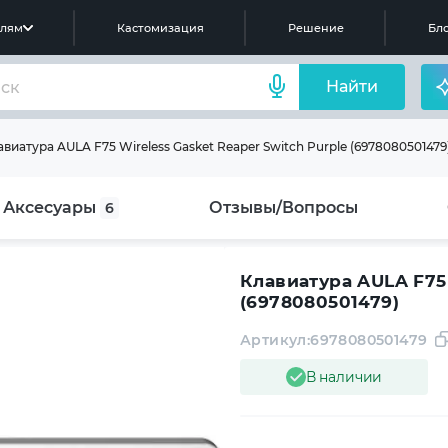
елям
Кастомизация
Решение
Бло
Найти
виатура AULA F75 Wireless Gasket Reaper Switch Purple (6978080501479
Аксесуары
Отзывы/Вопросы
6
Клавиатура AULA F75 
(6978080501479)
Артикул:
6978080501479
В наличии