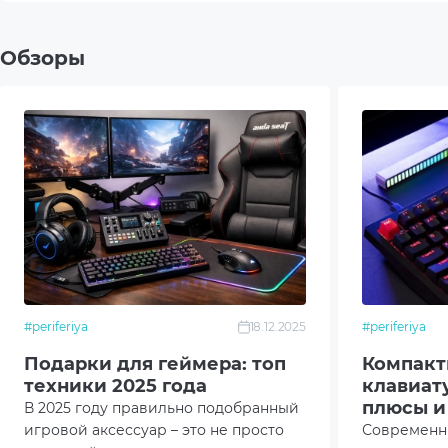
Radio
Обзоры
USB
Наличие подсветки
Да
Цвет подсветки
RGB
Тип питания (для беспроводных)
Акку
Дополнительный опционал/
Наст
возможности
#periferiya
18.12.2025
#periferiya
Шумо
Подарки для геймера: топ
Компакт
техники 2025 года
клавиату
Hot-
плюсы и
В 2025 году правильно подобранный
игровой аксессуар – это не просто
Современн