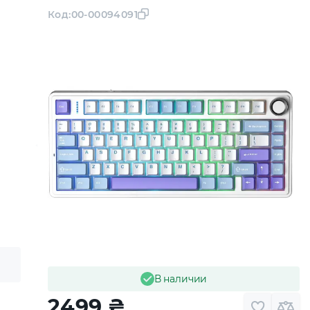
Код:
00-00094091
В наличии
2499
₴