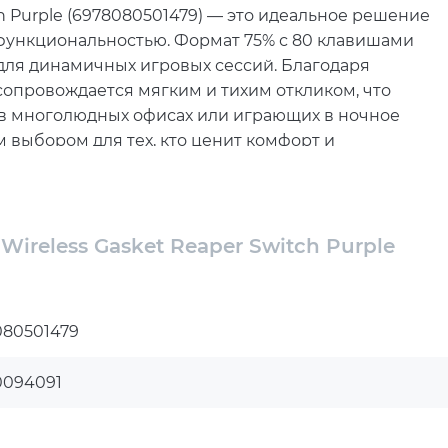
ch Purple (6978080501479) — это идеальное решение
 функциональностью. Формат 75% с 80 клавишами
и для динамичных игровых сессий. Благодаря
сопровождается мягким и тихим откликом, что
 в многолюдных офисах или играющих в ночное
м выбором для тех, кто ценит комфорт и
является поддержка горячей замены
инейные свитчи LEOBOG Reaper, уже смазанные на
ireless Gasket Reaper Switch Purple
 Такая возможность позволяет пользователям
дпочтения, легко заменяя переключатели без
ько инструментом для работы или игр, но и
080501479
омизации.
 Bluetooth 5.0, 2.4 ГГц и проводной. Это
0094091
льзовании — вы можете подключаться к различным
еключения кабелей. Яркая RGB-подсветка с 16,8
авиатуры в соответствии с вашим настроением