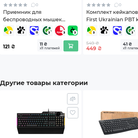
0
0
Упак
Приемник для
Комплект кейкапо
беспроводных мышек
First Ukrainian PBT
Размеры товара (без упаковки), мм
322.7
A4Tech RN-30A
Gray (HTS-137)
Вес (без упаковки), г
1023
549 ₴
11 ₴
41 ₴
121
₴
449
₴
х11 платежей
х11 плате
Цвет
Purpl
Гарантия
12мес
Другие товары категории
Страна регистрации бренда
Кита
*Характеристики и комплектация товара могут 