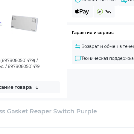
Гарантия и сервис
Возврат и обмен в тече
Техническая поддержка
 (6978080501479) /
ес. / 6978080501479
ание товара
s Gasket Reaper Switch Purple