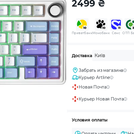
2499
₴
Приватбанк
Монобанк
Сенс
ОТП Б
Київ
Доставка
Забрать из магазина
Курьер Artline
Новая Почта
Курьер Новая Почта
Условия оплаты
Оплата частями
На