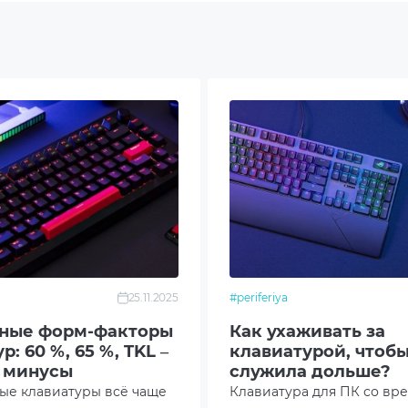
 (USB)
мулятор 4000 мАч
ройка макросов
25.11.2025
#periferiya
изоляция
ные форм-факторы
Как ухаживать за
р: 60 %, 65 %, TKL –
клавиатурой, чтобы
Swappable
 минусы
служила дольше?
ые клавиатуры всё чаще
Клавиатура для ПК со вр