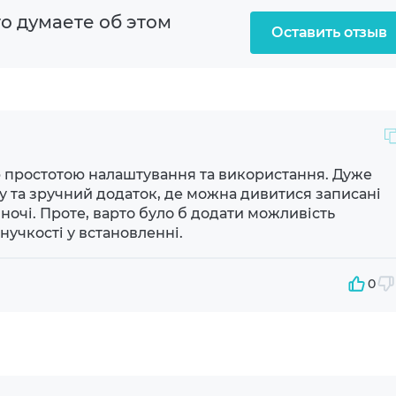
о думаете об этом
м с ИК
Оставить отзыв
40°(V) 95°(D)
ю простотою налаштування та використання. Дуже
у та зручний додаток, де можна дивитися записані
 вночі. Проте, варто було б додати можливість
нучкості у встановленні.
0
°C до +40 °С
тик