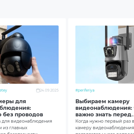
одсветка
льное приложение
ружение с AI
л тревоги
кция движения
оенный слот MicroSD
etey
24.09.2025
#periferiya
амеры для
Выбираем камеру
ментация
блюдения:
видеонаблюдения: 
о без проводов
важно знать перед
овка
покупкой
а для видеонаблюдения
Когда нужно первый раз 
м из главных
камеру видеонаблюдения
ежные элементы