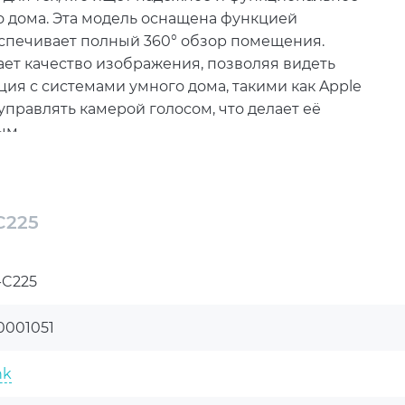
о дома. Эта модель оснащена функцией
еспечивает полный 360° обзор помещения.
ет качество изображения, позволяя видеть
ция с системами умного дома, такими как Apple
управлять камерой голосом, что делает её
ым.
асность и комфорт в одном устройстве
разумным вложением в безопасность вашего
C225
ируется с вашей существующей системой умного
людения. Камера доступна для заказа в магазине
-C225
ю консультацию и узнать актуальные цены. В
м спросом благодаря своим высоким техническим
0001051
ете не только безопасность своего дома, но и
nk
ройством на расстоянии. Эта модель является