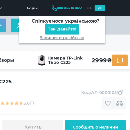
080 033 10 06
г
Акции
UA
RU
Спілкуємося українською?
Так, давайте!
Залишити російську
Камера TP-Link
2999
₴
бзоры
Tapo C225
C225
Код:
АЛ-00001051
5.0
1
Купить
Сообщить о наличии