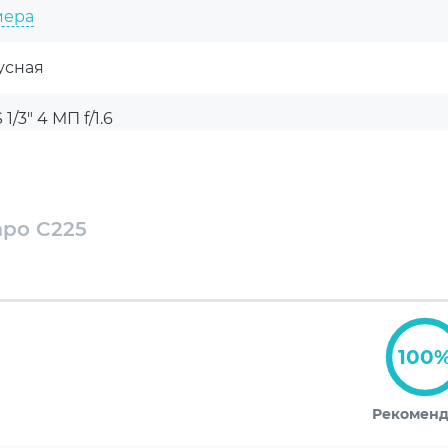
гии и стремится к созданию максимально
мера
е упустите шанс сделать свой дом умнее и
усная
1/3" 4 МП f/1.6
ренняя
1440 пикс 15 к/с
apo C225
оянное 4 мм±5%
NR
100
R
Рекомен
м с ИК