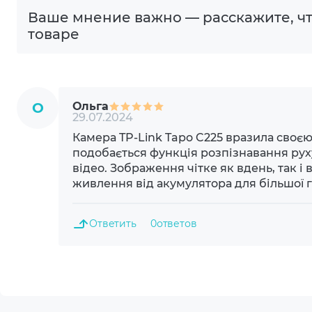
Ваше мнение важно — расскажите, чт
940 н
товаре
Дальность подсветки
9 м
Углы обзора
8°(H) 
О
Ольга
29.07.2024
Видео кодек
H.264
Камера TP-Link Tapo C225 вразила своє
подобається функція розпізнавання рух
Подключение
Wi-Fi
відео. Зображення чітке як вдень, так і
живлення від акумулятора для більшої г
Питание
12 В
Ответить
0
ответов
Рабочая температура
От 0 
Максимальная влажность
90%
Материал корпуса
Плас