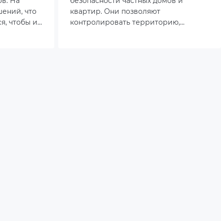
в. На
безопасности частных домов и
шений, что
квартир. Они позволяют
ся, чтобы и
контролировать территорию,
ючалась без
фиксировать подозрительные
одит IP-
события и, при необходимости,
остаточно
использовать записи в качестве
той статье
доказательной базы. Разнообразие
рёмся,
моделей на рынке дает возможность
ть и на что
выбрать устройство под любые
выборе.
нужды.