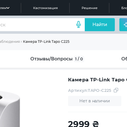
елям
Кастомизация
Решение
Бло
Найти
Камера TP-Link Tapo C225
аблюдения
Отзывы/Вопросы
О
1 / 0
Камера TP-Link Tapo 
Артикул:
TAPO-C225
Нет в наличии
2999
₴