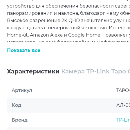
устройство для обеспечения безопасности своег
панорамирования и наклона, благодаря чему об
Высокое разрешение 2K QHD значительно улучша
каждую деталь с невероятной четкостью. Интегра
HomeKit, Amazon Alexa и Google Home, позволяет 
использование ещё более удобным и эффективн
Показать все
Купить камеру TP-Link Tapo C225: безоп
Приобретение камеры TP-Link Tapo C225 станет 
Характеристики
Камера TP-Link Tapo 
жилища. Это устройство не только легко интегр
дома, но и предлагает передовые технологии наб
Артикул
TAPO
Artline, где вы можете получить профессиональну
Украине данный продукт пользуется заслуженны
Код
АЛ-0
характеристикам и доступной стоимости.
Выбирая камеру TP-Link Tapo C225, вы обеспечива
Бренд
TP-Li
комфорт, благодаря возможности управления уст