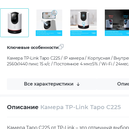
Ключевые особенности
Камера TP-Link Tapo C225 / IP камера / Корпусная / Внутрен
2560x1440 пикс 15 к/с / Постоянное 4 мм±5% / Wi-Fi / 24мес
Все характеристики
Опис
Описание
Камера TP-Link Tapo C225
Камера Tapo C225 от TP-Link – это отличный выбо