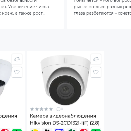
ов безопасности
появляется много вопросо
лет. Увеличение числа
рынке столько разных ре
 краж, а также рост
глаза разбегаются – хочет
ти умных домов сделали
снимала хорошо, и подкл
оля за пространством
проблем. Для кого-то подх
ра
ктуальной. Сегодня всё
камера, а кому-то будет д
льзователей
обычной Wi-Fi камеры. В э
x112 (ШхДхВ)
ают беспроводные
простыми словами разбе
оторые позволяют
какие варианты рассмотре
 от сложной прокладки
обратить внимание при 
й
дают свободу в установке.
й
.
изменяться изготовителем без уведомления.
0
юдения
Камера видеонаблюдения
Hikvision DS-2CD1321-I(F) (2.8)
.8)