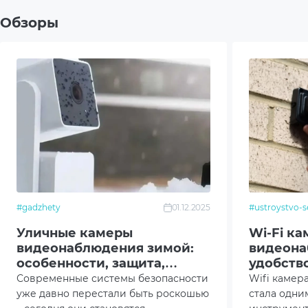
Обзоры
Дополнительно
ИК п
Моби
Обна
Сигна
Дете
Дополнительный опционал/
Встр
#gadzhety
01.12.2025
#ustroystvo-s
возможности
Уличные камеры
Wi-Fi к
Комплектация
Доку
видеонаблюдения зимой:
видеона
особенности, защита,
удобств
Упак
эксплуатация
Современные системы безопасности
Wifi камер
уже давно перестали быть роскошью
стала одни
Креп