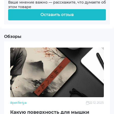
Прямоугольный
Ваше мнение важно — расскажите, что думаете об
этом товаре
Оставить отзыв
Материал основы
Резина
Материал поверхности
Обзоры
Микроткань
Рабочая поверхность
Односторонний
Толщина, мм
3
Наличие подсветки
#periferiya
22.12.2025
Без подсветки
Какую поверхность для мышки