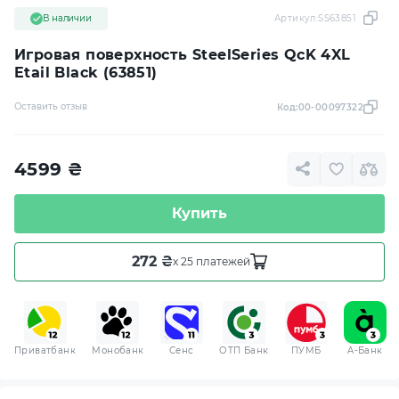
В наличии
Артикул:
SS63851
Игровая поверхность SteelSeries QcK 4XL
Etail Black (63851)
Оставить отзыв
Код:
00-00097322
4599
₴
Купить
272 ₴
x 25 платежей
Приватбанк
Монобанк
Сенс
ОТП Банк
ПУМБ
A-Банк