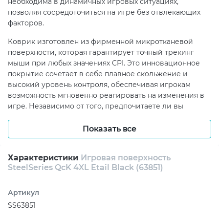
необходима в динамичных игровых ситуациях,
позволяя сосредоточиться на игре без отвлекающих
факторов.
Коврик изготовлен из фирменной микротканевой
поверхности, которая гарантирует точный трекинг
мыши при любых значениях CPI. Это инновационное
покрытие сочетает в себе плавное скольжение и
высокий уровень контроля, обеспечивая игрокам
возможность мгновенно реагировать на изменения в
игре. Независимо от того, предпочитаете ли вы
низкую или высокую чувствительность, SteelSeries QcK
4XL предоставляет идеальные условия для
Показать все
достижения максимальной точности и скорости в
любой игровой ситуации.
Характеристики
Игровая поверхность
SteelSeries QcK 4XL Etail Black (63851)
Особое внимание уделено и устойчивости коврика:
нескользящая резиновая основа надежно удерживает
его на месте даже во время самых интенсивных
Артикул
игровых сессий. Это позволяет избежать неприятных
SS63851
сдвигов и обеспечивает стабильность, что так важно