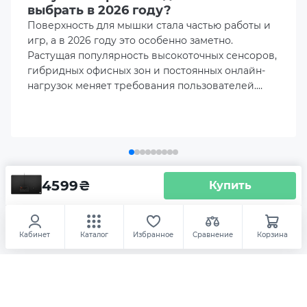
Дополнительный опционал/возможности
выбрать в 2026 году?
Поверхность для мышки стала частью работы и
Нескользящая основа
игр, а в 2026 году это особенно заметно.
Растущая популярность высокоточных сенсоров,
Большой размер
гибридных офисных зон и постоянных онлайн-
нагрузок меняет требования пользователей.
Коврик для мышки становится частью рабочего
Влагоотталкивающее покрытие
пространства, влияя на точность движений,
комфорт кисти и даже долговечность
оборудования. Поэтому выбор нужной
Совместим с лазерными и оптическими мышками
поверхности требует внимательного подхода.
Одним важно плавное скольжение, другим –
4599
₴
Купить
Комплектация
контроль, третьим – эстетика и долговечность.
Аксесуары
Игровая поверхность SteelSeries
Коврик
QcK 4XL Etail Black (63851)
Мышки
Кабинет
Каталог
Избранное
Сравнение
Корзина
Упаковка
Размеры товара (без упаковки), мм
1220x762x3 (ДхШхТ)