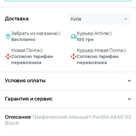
Доставка
Київ
Забрать из магазина
Курьер Artline
Бесплатно
100 грн
Новая Почта
Курьер Новая Почта
Согласно тарифам
Согласно тарифам
перевозчика
перевозчика
Условия оплаты
Оплата частями
Наличными
Кредит
Гарантия и сервис
Возврат и обмен в течение 14 дней
Описание
Графический планшет Parblo A640 V2
Собственный сервисный центр
Black
Техническая поддержка
Консультация