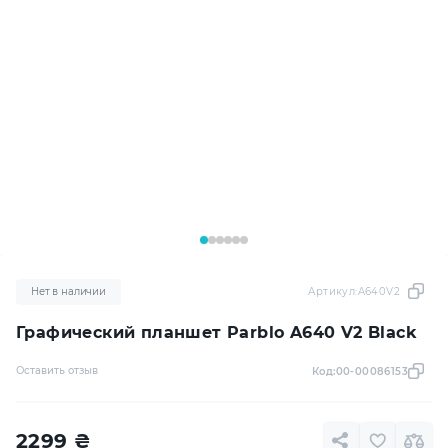
Нет в наличии
Артикул:
A640V2
Графический планшет Parblo A640 V2 Black
Оставить отзыв
Код:
00-00086153
2299
₴