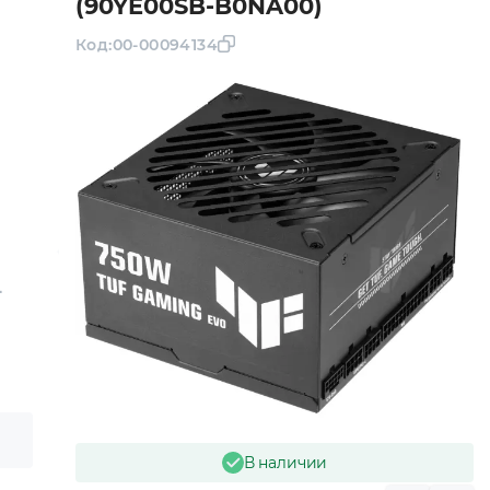
(90YE00SB-B0NA00)
Код:
00-00094134
-
В наличии