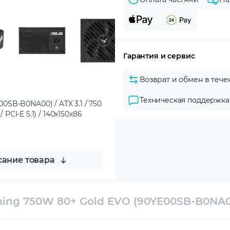
Гарантия и сервис
Возврат и обмен в тече
Техническая поддержка
SB-B0NA00) / ATX 3.1 / 750
/ PCI-E 5.1) / 140x150x86
ание товара
ing 750W 80+ Gold EVO (90YE00SB-B0NA0