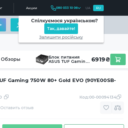
080 033 10 06
г
Акции
UA
RU
Спілкуємося українською?
Так, давайте!
Залишити російську
Блок питания
6919
₴
Обзоры
ASUS TUF Gaming
750W 80+ Gold
EVO (90YE00SB-
B0NA00)
UF Gaming 750W 80+ Gold EVO (90YE00SB-
0
Код:
00-00094134
Оставить отзыв