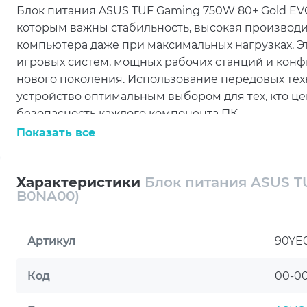
Блок питания ASUS TUF Gaming 750W 80+ Gold EV
которым важны стабильность, высокая производи
компьютера даже при максимальных нагрузках. Э
игровых систем, мощных рабочих станций и кон
нового поколения. Использование передовых тех
устройство оптимальным выбором для тех, кто це
безопасность каждого компонента ПК.
Показать все
Одним из главных преимуществ ASUS TUF Gaming
современным стандартам ATX 3.1 и PCIe 5.1, благо
новейшими комплектующими, включая мощные г
Характеристики
Блок питания ASUS T
энергопотреблением. В комплекте предусмотрен
B0NA00)
подключения видеокарт нового поколения, что о
энергии даже в самых требовательных сценариях
Артикул
90YE
энергоэффективности подтвержден сертификатами 
снизить энергопотребление, уменьшить нагрев 
Код
00-0
компьютера.
В конструкции блока питания используются выс