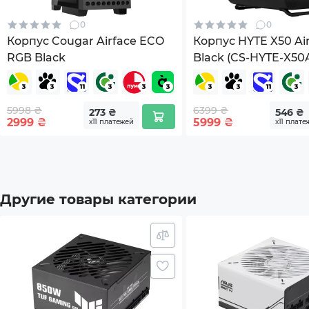
Дополнительный опционал/
Офиц
возможности
0
0
Корпус Cougar Airface ECO
Корпус HYTE X50 Air
Совме
RGB Black
Black (CS-HYTE-X50
Подде
5998 ₴
6399 ₴
273 ₴
546 ₴
Япон
2999
₴
5999
₴
х11 платежей
х11 плате
Длина блока питания, мм
140
Размеры товара (без упаковки), мм
140x1
Другие товары категории
Вес (без упаковки), кг
1.32
Комплектация
Стяж
Комп