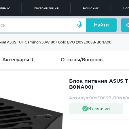
елям
Кастомизация
Решение
Бло
Найти
ния ASUS TUF Gaming 750W 80+ Gold EVO (90YE00SB-B0NA00)
Аксесуары
Отзывы/Вопросы
1
Блок питания ASUS T
B0NA00)
Артикул:
90YE00SB-B0NA0
В наличии