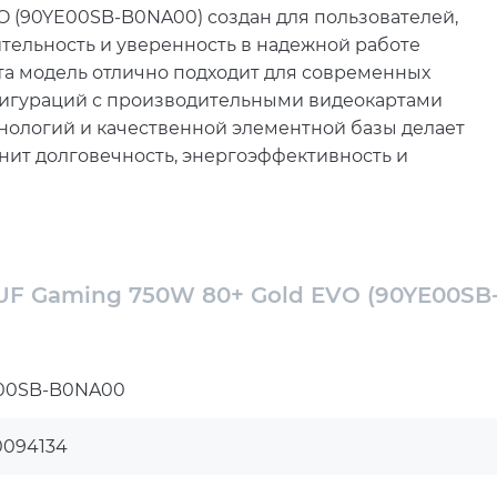
O (90YE00SB-B0NA00) создан для пользователей,
тельность и уверенность в надежной работе
та модель отлично подходит для современных
фигураций с производительными видеокартами
нологий и качественной элементной базы делает
нит долговечность, энергоэффективность и
 750W Gold EVO является соответствие
даря чему блок питания полностью готов к работе с
рафические ускорители с высоким
UF Gaming 750W 80+ Gold EVO (90YE00SB
 современный 16-контактный кабель для
беспечивает удобство сборки и стабильную подачу
 использования. Высокий уровень
00SB-B0NA00
80 PLUS Gold и Cybenetics Gold, что позволяет
системы и повысить общую эффективность работы
0094134
ококачественные японские конденсаторы военного