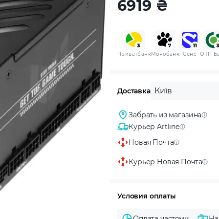
6919
₴
Приватбанк
Монобанк
Сенс
ОТП Б
Київ
Доставка
Забрать из магазина
Курьер Artline
Новая Почта
Курьер Новая Почта
Условия оплаты
Оплата частями
На