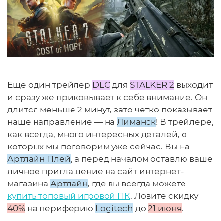
Еще один трейлер
DLC
для
STALKER 2
выходит
и сразу же приковывает к себе внимание. Он
длится меньше 2 минут, зато четко показывает
наше направление — на
Лиманск
! В трейлере,
как всегда, много интересных деталей, о
которых мы поговорим уже сейчас. Вы на
Артлайн Плей
, а перед началом оставлю ваше
личное приглашение на сайт интернет-
магазина
Артлайн
, где вы всегда можете
купить топовый игровой ПК
. Ловите скидку
40%
на периферию
Logitech
до
21 июня
.