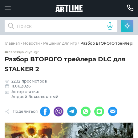
Разбор ВТОРОГО трейлера D
Главная
Новости
Решения для игр
#resheniya-dlya-igr
Разбор ВТОРОГО трейлера DLC для
STALKER 2
2232 просмотров
11.06.2026
Автор статьи:
Андрей Бессовестный
Поделиться