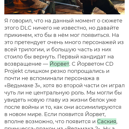
Я говорил, что на данный момент о сюжете
этого DLC ничего не известно, но давайте
прикинем, кто бы в нём мог появиться. На
это претендует очень много персонажей из
всей трилогии, и большую часть из них
стоило бы вернуть. Первый кандидат на
возвращение —
Йорвет
. С Йорветом CD
Projekt слишком резко попрощались и
почти не вспоминали персонажа в
«Ведьмаке 3», хотя во второй части он играл
чуть ли не центральную роль. Мы могли бы
увидеть новую главу из жизни белок уже
после войны и то, как они ассимилируются
в новом мире. Если появится Йорвет,
вполне возможно, что появится и
Саския
,
принцесса-дракон из «Ведьмака 2». Ну а