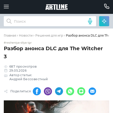
Разбор анонса DLC для The W
Главная
Новости
Решения для игр
#resheniya-dlya-igr
Разбор анонса DLC для The Witcher
3
687 просмотров
29.05.2026
Автор статьи:
Андрей Бессовестный
Поделиться