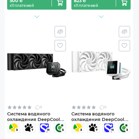
500 ₴
823 ₴
х11 платежей
х11 платежей
0
0
Система водяного
Система водяного
охлаждения DeepCool
охлаждения DeepCool
Spartacus 360 Black (R-
Mystique 240 White (R-
SPT360-BKDSMP-G-1)
LX240-WHDSNMP-G-1)