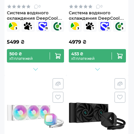
0
0
Система водяного
Система водяного
охлаждения DeepCool
охлаждения DeepCool
Mystique 240 ARGB
LS520 SE Black (R-LS520-
White (R-LX240-
BKAMMM-G-1)
WHDSNMCP-G-1)
5499
₴
4979
₴
500 ₴
453 ₴
х11 платежей
х11 платежей