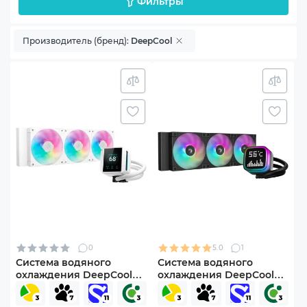
Фильтры
Производитель (бренд):
DeepCool
0
5.0
1
Система водяного
Система водяного
охлаждения DeepCool
охлаждения DeepCool
Mystique 360 ARGB
LP360 ARGB Black (R-
White (R-LX360-
LP360-BKMSNC-G-1)