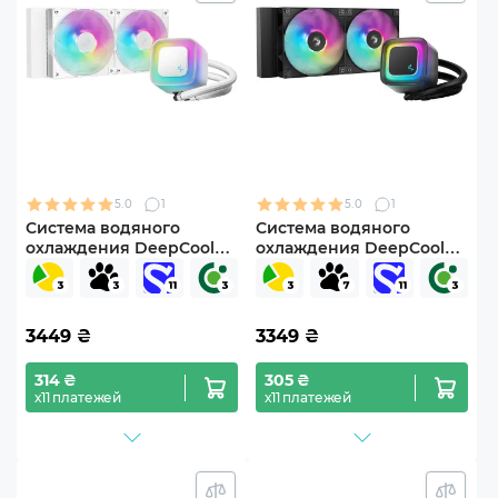
5.0
1
5.0
1
Система водяного
Система водяного
охлаждения DeepCool
охлаждения DeepCool
LE240 WH V2 (R-LE240-
LE240 V2 (R-LE240-
WHAMMN-G-2)
BKAMMC-G-2)
3449
₴
3349
₴
314 ₴
305 ₴
х11 платежей
х11 платежей