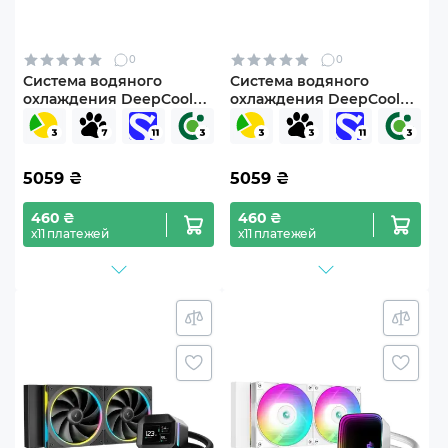
0
0
Система водяного
Система водяного
охлаждения DeepCool
охлаждения DeepCool
LT240 ARGB Black (R-
LM360 Black (R-LM360-
LT240-BKAMNC-G-1)
BKDMMC-1)
5059
₴
5059
₴
460 ₴
460 ₴
х11 платежей
х11 платежей