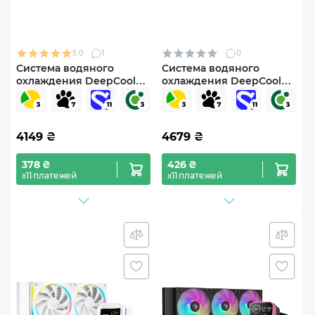
5.0
1
0
Система водяного
Система водяного
охлаждения DeepCool
охлаждения DeepCool
LE360 WH V2 (R-LE360-
LS520S Zero Dark (R-
WHAMMN-G-2)
LS520-BKNNMM-G-1)
4149
₴
4679
₴
378 ₴
426 ₴
х11 платежей
х11 платежей