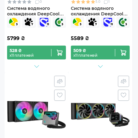
0
5.0
1
Система водяного
Система водяного
охлаждения DeepCool
охлаждения DeepCool
LS720 SE White (R-LS720-
LP240 ARGB White (R-
WHAMMM-G-1)
LP240-WHMSMC-G-1)
5799
₴
5589
₴
528 ₴
509 ₴
х11 платежей
х11 платежей