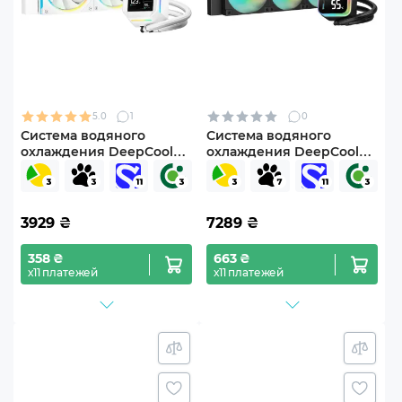
5.0
1
0
Система водяного
Система водяного
охлаждения DeepCool
охлаждения DeepCool
LM240 WH (R-LM240-
LQ360 Black (R-LQ360-
WHDMMC-1)
BKLSMW-G-1)
3929
₴
7289
₴
358 ₴
663 ₴
х11 платежей
х11 платежей