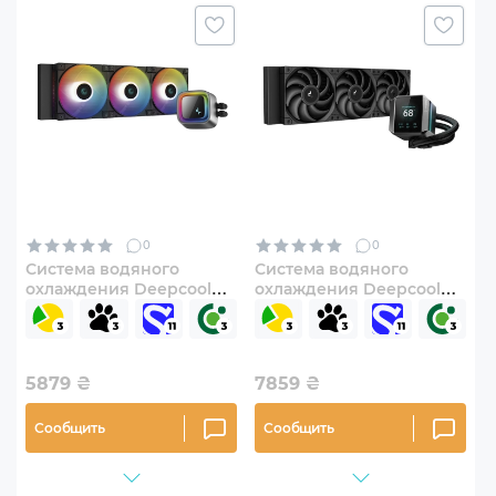
0
0
Система водяного
Система водяного
охлаждения Deepcool
охлаждения Deepcool
LS720 Black (R-LS720-
MYSTIQUE 360 Black (R-
BKAMNT-G-1)
LX750-BKDSNMP-G-1)
5879
₴
7859
₴
Сообщить
Сообщить