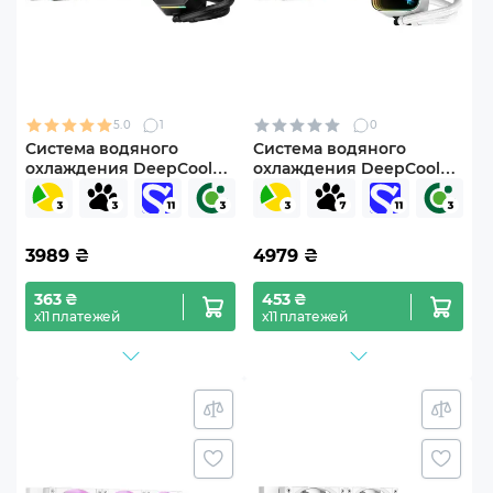
5.0
1
0
Система водяного
Система водяного
охлаждения DeepCool
охлаждения DeepCool
LM240 Black (R-LM240-
LS520 SE White (R-LS520-
BKDMMC-1)
WHAMMM-G-1)
3989
₴
4979
₴
363 ₴
453 ₴
х11 платежей
х11 платежей