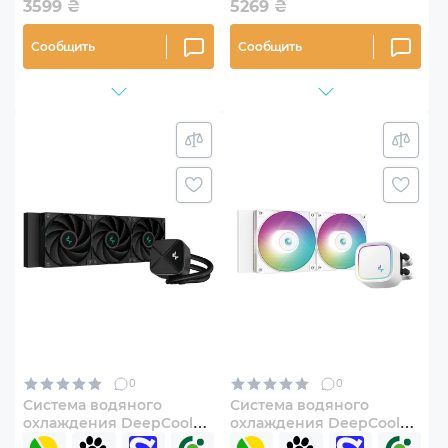
3599
₴
5269
₴
Сообщить
Сообщить
0
0
Система водяного
Система водяного
охлаждения DeepCool
охлаждения DeepCool
LS720S Zero Dark (R-
LE520 WH (R-LE520-