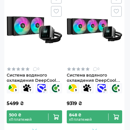
0
0
Система водяного
Система водяного
охлаждения DeepCool
охлаждения DeepCool
Mystique 240 ARGB Black
Mystique 360 ARGB Black
(R-LX550-BKADSNC-G-1)
(R-LX750-BKADSNC-G-1)
5499
₴
9319
₴
500 ₴
848 ₴
х11 платежей
х11 платежей