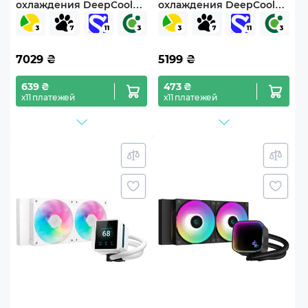
охлаждения DeepCool
охлаждения DeepCool
LQ360 Ultra ARGB WH (R-
LQ240 Black (R-LQ240-
LQ360-WHASMC-G-1)
BKLSMW-G-1)
7029
₴
5199
₴
639 ₴
473 ₴
х11 платежей
х11 платежей