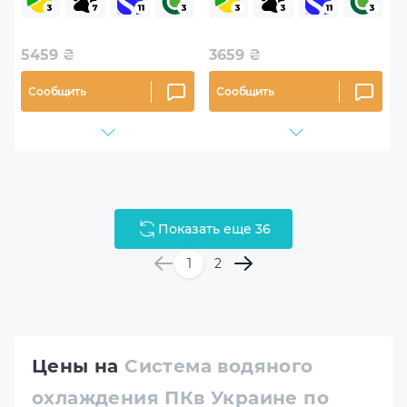
LS720-BKNNMM-G-1)
WHAMMN-G-1)
5459
₴
3659
₴
Сообщить
Сообщить
Показать еще 36
1
2
Цены на
Система водяного
охлаждения ПКв Украине по