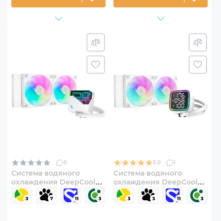
0
5.0
1
Система водяного
Система водяного
охлаждения DeepCool
охлаждения DeepCool
LT240 ARGB White (R-
LD240 White (R-LD240-
LT240-WHAMNC-G-1)
WHDMMN-G-1)