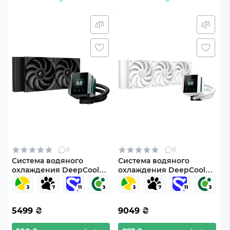
0
0
Система водяного
Система водяного
охлаждения DeepCool
охлаждения DeepCool
Mystique 240 (R-LX550-
Mystique 360 White (R-
BKDSNC-G-1)
LX360-WHDSNMP-G-1)
5499
₴
9049
₴