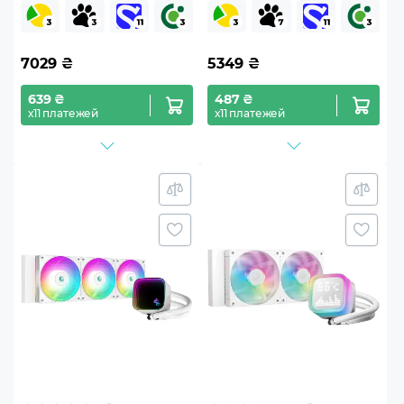
LQ360 Ultra ARGB Black
LQ240 White (R-LQ240-
(R-LQ360-BKASMC-G-1)
WHDSMC-G-1)
7029
₴
5349
₴
639 ₴
487 ₴
х11 платежей
х11 платежей