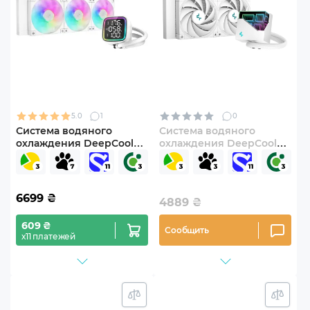
5.0
1
0
Система водяного
Система водяного
охлаждения DeepCool
охлаждения DeepCool
LD360 White (R-LD360-
LT520 WH (R-LT520-
WHDMMN-G-1)
WHAMNF-G-1)
6699
₴
4889
₴
609 ₴
Сообщить
х11 платежей