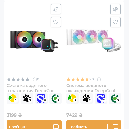
0
5.0
1
Система водяного
Система водяного
охлаждения DeepCool
охлаждения DeepCool
LE500 (R-LE500-BKLNMC-
LP360 ARGB White (R-
G-1)
LP360-WHMSMC-G-1)
3199
₴
7429
₴
Сообщить
Сообщить