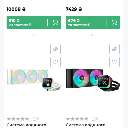
WHDSNMCP-G-1)
10009
₴
7429
₴
910 ₴
676 ₴
х11 платежей
х11 платежей
0
0
Система водяного
Система водяного