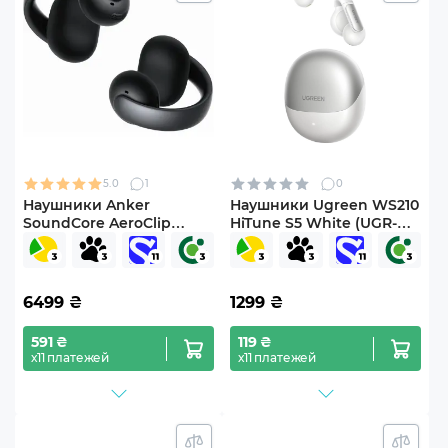
5.0
1
0
Наушники Anker
Наушники Ugreen WS210
SoundСore AeroClip
HiTune S5 White (UGR-
Black (A3388G11)
45761)
6499
₴
1299
₴
591 ₴
119 ₴
х11 платежей
х11 платежей