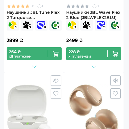
5.0
1
0
Наушники JBL Tune Flex
Наушники JBL Wave Flex
2 Turquoise
2 Blue (JBLWFLEX2BLU)
(JBLTFLEX2TQE)
2899
₴
2499
₴
264 ₴
228 ₴
х11 платежей
х11 платежей