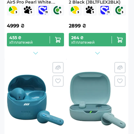
Air5 Pro Pearl White
2 Black (JBLTFLEX2BLK)
(ETEL1 White)
4999
₴
2899
₴
455 ₴
264 ₴
х11 платежей
х11 платежей