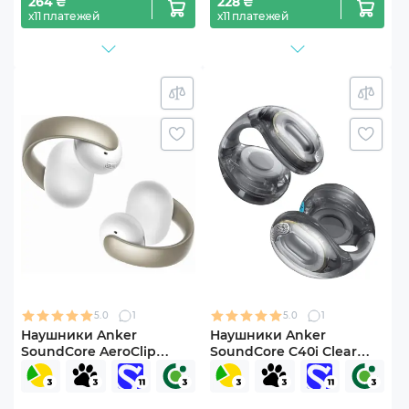
264 ₴
228 ₴
х11 платежей
х11 платежей
5.0
1
5.0
1
Наушники Anker
Наушники Anker
SoundCore AeroClip
SoundСore C40i Clear
White (A3388G21)
(A3331G01)