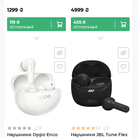
1299
₴
4999
₴
119 ₴
455 ₴
х11 платежей
х11 платежей
0
5.0
1
Наушники Oppo Enco
Наушники JBL Tune Flex