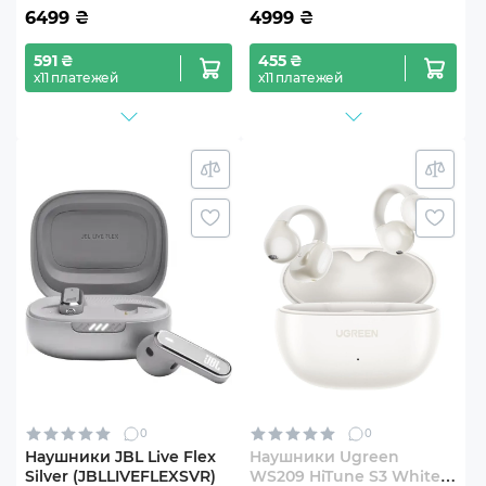
6499
₴
4999
₴
591 ₴
455 ₴
х11 платежей
х11 платежей
0
0
Наушники JBL Live Flex
Наушники Ugreen
Silver (JBLLIVEFLEXSVR)
WS209 HiTune S3 White