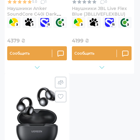
5.0
1
0
Наушники Anker
Наушники JBL Live Flex
SoundСore C40i Dark
Blue (JBLLIVEFLEXBLU)
Gray (A3331GZ1)
4379
₴
4199
₴
Сообщить
Сообщить