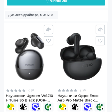
Фильтры
Диаметр драйвера, мм:
12
0
0
Наушники Ugreen WS210
Наушники Oppo Enco
HiTune S5 Black (UGR-
Air5 Pro Matte Black
45760)
(ETEL1 Black)