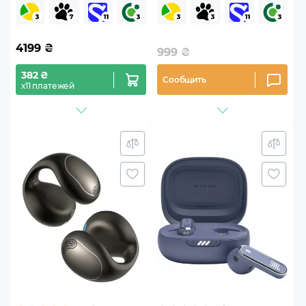
(UGR-45786)
4199
₴
999
₴
382 ₴
Сообщить
х11 платежей