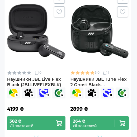
0
5.0
1
Наушники JBL Live Flex
Наушники JBL Tune Flex
Black (JBLLIVEFLEXBLK)
2 Ghost Black
(JBLTFLEX2GBLK)
4199
₴
2899
₴
382 ₴
264 ₴
х11 платежей
х11 платежей