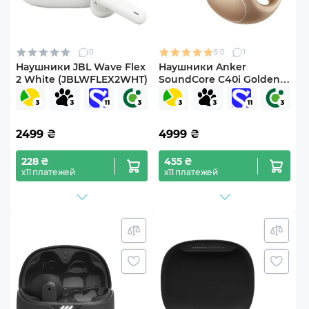
0
5.0
1
Наушники JBL Wave Flex
Наушники Anker
2 White (JBLWFLEX2WHT)
SoundСore C40i Golden
(A3331GB1)
2499
₴
4999
₴
228 ₴
455 ₴
х11 платежей
х11 платежей