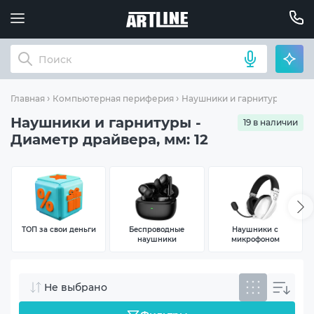
Диам
Главная
Компьютерная периферия
Наушники и гарнитуры
Наушники и гарнитуры -
19 в наличии
Диаметр драйвера, мм: 12
ТОП за свои деньги
Беспроводные
Наушники с
наушники
микрофоном
Не выбрано