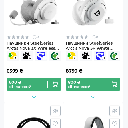
0
0
Наушники SteelSeries
Наушники SteelSeries
Arctis Nova 3X Wireless
Arctis Nova 5P White
MultiPlatform/Xbox
(SS61673)
White (SS61690)
6599
₴
8799
₴
600 ₴
800 ₴
х11 платежей
х11 платежей