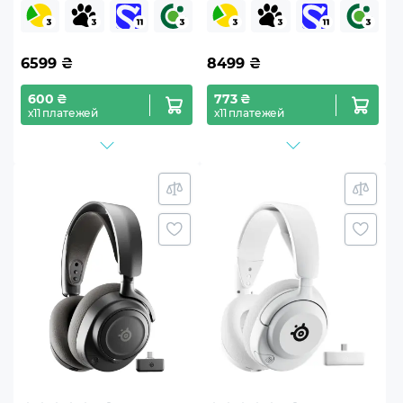
MultiPlatform/Xbox Black
(SS61673)
(SS61689)
6599
₴
8499
₴
600 ₴
773 ₴
х11 платежей
х11 платежей