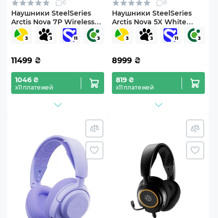
0
0
Наушники SteelSeries
Наушники SteelSeries
Arctis Nova 7P Wireless
Arctis Nova 5X White
Gen 2 Black (SS61744)
(SS61677)
11499
₴
8999
₴
1046 ₴
819 ₴
х11 платежей
х11 платежей