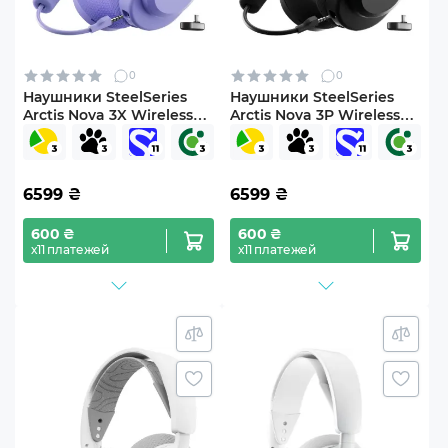
0
0
Наушники SteelSeries
Наушники SteelSeries
Arctis Nova 3X Wireless
Arctis Nova 3P Wireless
MultiPlatform/Xbox
MultiPlatform Black
Lavender (SS61693)
(SS61686)
6599
₴
6599
₴
600 ₴
600 ₴
х11 платежей
х11 платежей