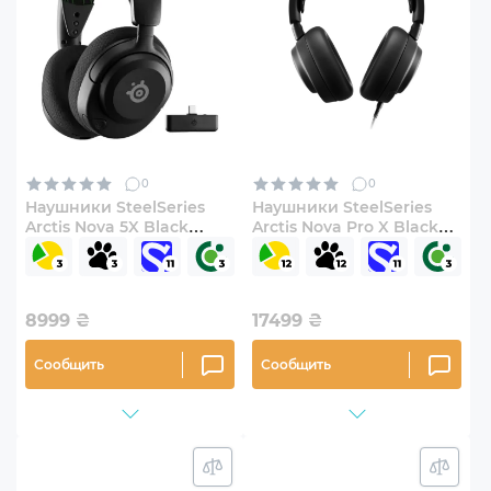
0
0
Наушники SteelSeries
Наушники SteelSeries
Arctis Nova 5X Black
Arctis Nova Pro X Black
(SS61676)
(SS61528)
8999
₴
17499
₴
Сообщить
Сообщить