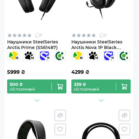
0
0
Наушники SteelSeries
Наушники SteelSeries
Arctis Prime (SS61487)
Arctis Nova 1P Black
(SS61611)
5999
₴
4299
₴
500 ₴
359 ₴
х12 платежей
х12 платежей