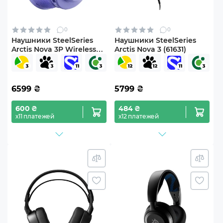
0
0
Наушники SteelSeries
Наушники SteelSeries
Arctis Nova 3P Wireless
Arctis Nova 3 (61631)
MultiPlatform Lavender
(SS61692)
6599
₴
5799
₴
600 ₴
484 ₴
х11 платежей
х12 платежей