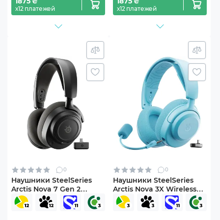
1875 ₴
1875 ₴
х12 платежей
х12 платежей
0
0
Наушники SteelSeries
Наушники SteelSeries
Arctis Nova 7 Gen 2
Arctis Nova 3X Wireless
Wireless Black (61730)
MultiPlatform/Xbox Aqua
(SS61691)