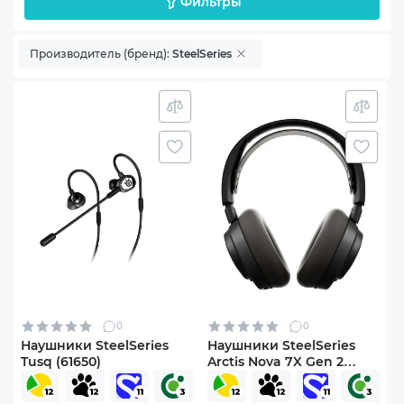
Фильтры
Производитель (бренд):
SteelSeries
0
0
Наушники SteelSeries
Наушники SteelSeries
Tusq (61650)
Arctis Nova 7X Gen 2
Wireless Black (61758)