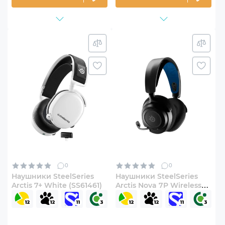
0
0
Наушники SteelSeries
Наушники SteelSeries
Arctis 7+ White (SS61461)
Arctis Nova 7P Wireless
Black (61559)