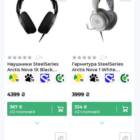
0
0
Наушники SteelSeries
Гарнитура SteelSeries
Arctis Nova 1X Black
Arctis Nova 1 White
(SS61616)
(61607)
4399
₴
3999
₴
367 ₴
334 ₴
х12 платежей
х12 платежей