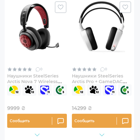
0
0
Наушники SteelSeries
Наушники SteelSeries
Arctis Nova 7 Wireless
Arctis Pro + GameDAC
Diablo IV Edition (61555)
White (SS61454)
9999
₴
14299
₴
Сообщить
Сообщить