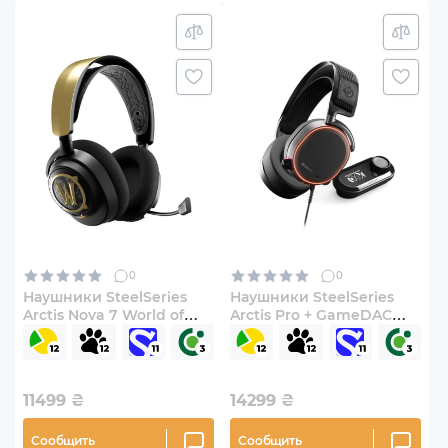
0
0
Наушники SteelSeries
Наушники SteelSeries
Arctis Nova 7 World of
Arctis Pro + GameDAC
Warcraft Edition (SS61558)
Black (61453)
11499
₴
14299
₴
Сообщить
Сообщить