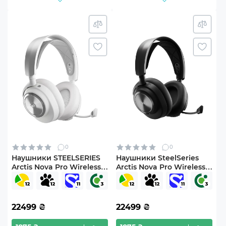
0
0
Наушники STEELSERIES
Наушники SteelSeries
Arctis Nova Pro Wireless
Arctis Nova Pro Wireless
white (61524)
Black (SS61520)
22499
₴
22499
₴