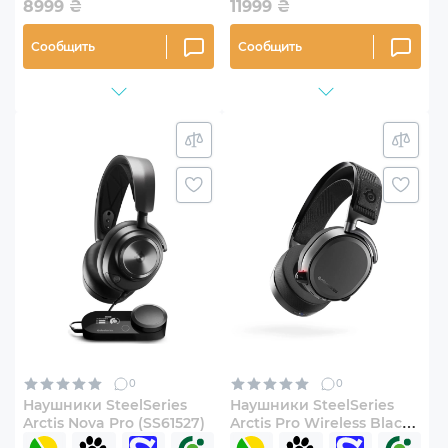
8999
₴
11999
₴
Сообщить
Сообщить
0
0
Наушники SteelSeries
Наушники SteelSeries
Arctis Nova Pro (SS61527)
Arctis Pro Wireless Black
(61473)