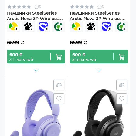
0
0
Наушники SteelSeries
Наушники SteelSeries
Arctis Nova 3P Wireless
Arctis Nova 3P Wireless
MultiPlatform Aqua
MultiPlatform White
(SS61688)
(SS61687)
6599
₴
6599
₴
600 ₴
600 ₴
х11 платежей
х11 платежей