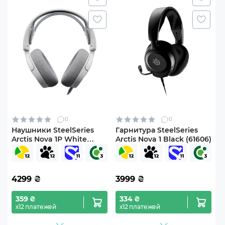
0
0
Наушники SteelSeries
Гарнитура SteelSeries
Arctis Nova 1P White
Arctis Nova 1 Black (61606)
(SS61612)
4299
₴
3999
₴
359 ₴
334 ₴
х12 платежей
х12 платежей