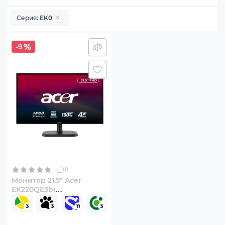
Серия:
EK0
-9
0
Монитор 21.5" Acer
EK220QE3bi
(UM.WE0EE.303)