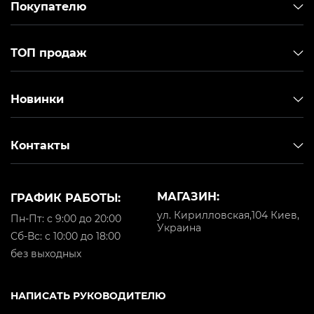
Intel Celeron J4125 – стандартный центральный
Покупателю
процессор с интегрированной графикой. Он
предназначен для офисных и домашних ПК и
неттопов и ничем не выделяется на фоне других
ТОП продаж
центральных процессоров. Для видеоигр и
сложных рабочих программ он абсолютно не
подходит.
Новинки
Этот центральный процессор был выпущен в 2019
году и создан на архитектуре Gemini Lake Refresh.
Он заблокирован для оверклокинга, а его
Контакты
техпроцесс ничем не отличается от аналогичных
центральных процессоров – 14 нм.
Внутри 4 ядра и 4 потока. Их вполне достаточно
МАГАЗИН:
ГРАФИК РАБОТЫ:
для стандартных офисных программ,
ул. Кирилловская,104 Киев,
Пн-Пт: с 9:00 до 20:00
прослушивания музыки, просмотра видео и т.д. Он
Украина
Cб-Вс: с 10:00 до 18:00
маломощный поэтому идеально подходит для
неттопов. Его TDP – 10 Вт, а максимальная тактовая
без выходных
частота – всего 2.70 GHz. Максимальная
температура – 105 °C. Размер кэша: L1 – 224 KB, L2 –
НАПИСАТЬ РУКОВОДИТЕЛЮ
4 MB.
Поддерживаемый тип памяти: DDR4/LPDDR4.