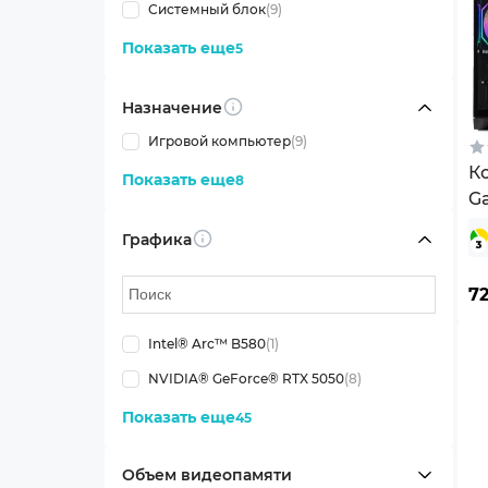
Системный блок
(9)
Показать еще
5
Назначение
Info
Игровой компьютер
(9)
К
Показать еще
8
G
11
Графика
Info
7
Intel® Arc™ B580
(1)
NVIDIA® GeForce® RTX 5050
(8)
Показать еще
45
Объем видеопамяти