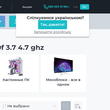
080 033 10 06
г
Акции
UA
RU
Спілкуємося українською?
Так, давайте!
Залишити російську
 3.7 4.7 ghz
Кастомные ПК
Моноблоки – все в
Нетт
одном
комп
Не выбрано