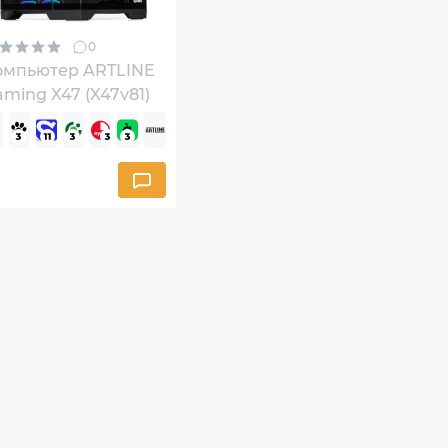
0
омпьютер ARTLINE
ming X47 (X47v81)