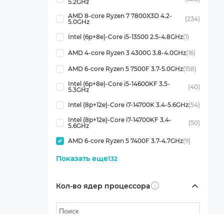
5.2GHz
AMD 8-core Ryzen 7 7800X3D 4.2-
(234)
5.0GHz
Intel (6p+8e)-Core i5-13500 2.5-4.8GHz
(1)
AMD 4-core Ryzen 3 4300G 3.8-4.0GHz
(16)
AMD 6-core Ryzen 5 7500F 3.7-5.0GHz
(158)
Intel (6p+8e)-Core i5-14600KF 3.5-
(40)
5.3GHz
Intel (8p+12e)-Core i7-14700K 3.4-5.6GHz
(54)
Intel (8p+12e)-Core i7-14700KF 3.4-
(50)
5.6GHz
AMD 6-core Ryzen 5 7400F 3.7-4.7GHz
(9)
Показать еще
132
Кол-во ядер процессора
Info