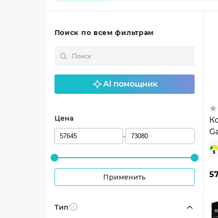
Поиск по всем фильтрам
AI помощник
Цена
К
Ga
-
5
Применить
Тип
Info