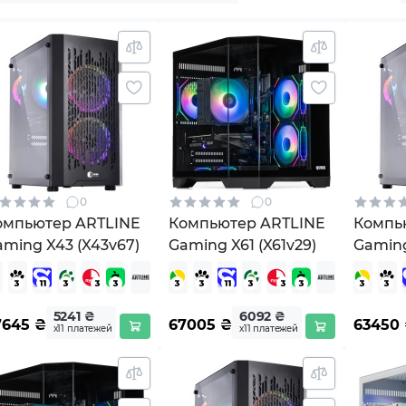
0
0
омпьютер ARTLINE
Компьютер ARTLINE
Компь
ming X43 (X43v67)
Gaming X61 (X61v29)
Gamin
11 Hom
5241 ₴
6092 ₴
7645
₴
67005
₴
63450
х11 платежей
х11 платежей