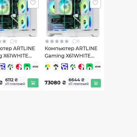
0
0
ютер ARTLINE
Компьютер ARTLINE
g X61WHITE
Gaming X61WHITE
ITEv29)
Windows 11 Home
(X61WHITEv29Win)
6112 ₴
6644 ₴
₴
73080
₴
х11 платежей
х11 платежей