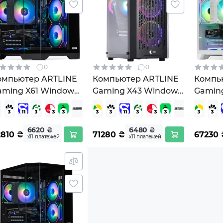
0
0
омпьютер ARTLINE
Компьютер ARTLINE
Компь
aming X61 Windows
Gaming X43 Windows
Gamin
 Home (X61v29Win)
11 Home (X43v73Win)
(X61WH
6620 ₴
6480 ₴
2810
₴
71280
₴
67230
х11 платежей
х11 платежей