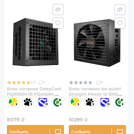
5.0
1
0
Блок питания DeepCool
Блок питания be quiet!
PQ1000M (R-PQA00M-
Straight Power 12 1000W
FA0B-EU) 1000W
(BN338)
8079
₴
10299
₴
Сообщить
Сообщить