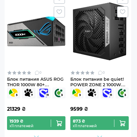
0
0
Блок питания ASUS ROG
Блок питания be quiet!
THOR 1000W 80+
POWER ZONE 2 1000W
Platinum III (ROG-THOR-
(BP008EU)
1000P3-GAMING)
(90YE00V3-B0NA00)
21329
₴
9599
₴
1939 ₴
873 ₴
х11 платежей
х11 платежей