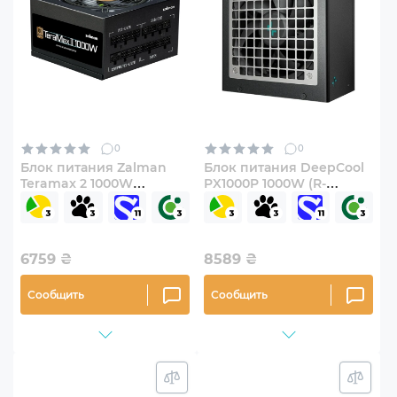
0
0
Блок питания Zalman
Блок питания DeepCool
Teramax 2 1000W
PX1000P 1000W (R-
(ZM1000-TMX2)
PXA00P-FC0B-EU)
6759
₴
8589
₴
Сообщить
Сообщить