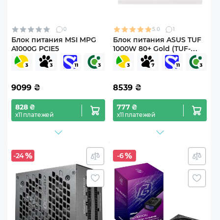
0
5.0
1
Блок питания MSI MPG
Блок питания ASUS TUF
A1000G PCIE5
1000W 80+ Gold (TUF-
GAMING-1000G-WHITE)
9099
₴
8539
₴
828 ₴
777 ₴
х11 платежей
х11 платежей
-24
-6