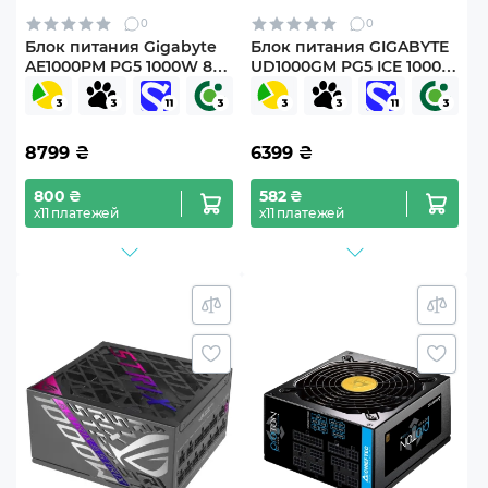
0
0
Блок питания Gigabyte
Блок питания GIGABYTE
AE1000PM PG5 1000W 80+
UD1000GM PG5 ICE 1000W
Platinum Modular PCIe
80+ Gold (GP-UD1000GM
5.0 (GP-AE1000PM PG5)
PG5 ICE)
Black
8799
₴
6399
₴
800 ₴
582 ₴
х11 платежей
х11 платежей