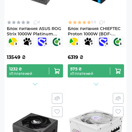
0
5.0
1
Блок питания ASUS ROG
Блок питания CHIEFTEC
Strix 1000W Platinum
Proton 1000W (BDF-
ROG Equalizer
1000C)
(90YE00W7-B0NA00)
13549
₴
6319
₴
1232 ₴
575 ₴
х11 платежей
х11 платежей