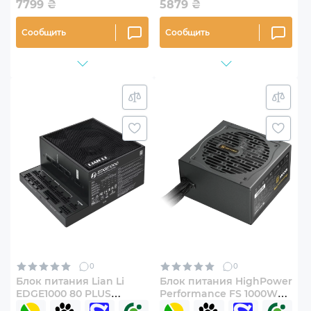
7799
₴
5879
₴
Сообщить
Сообщить
0
0
Блок питания Lian Li
Блок питания HighPower
EDGE1000 80 PLUS
Performance FS 1000W
Platinum Black
80+ Gold (HP1-S21000GD-