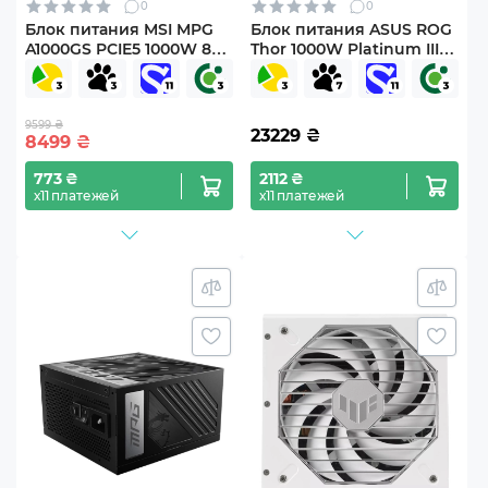
0
0
Блок питания MSI MPG
Блок питания ASUS ROG
A1000GS PCIE5 1000W 80+
Thor 1000W Platinum III
Gold
ROG Equalizer
(90YE00V8-B0NA00)
9599 ₴
23229
₴
8499
₴
773 ₴
2112 ₴
х11 платежей
х11 платежей