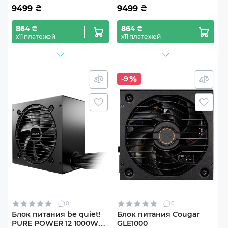
9499
₴
9499
₴
864 ₴
864 ₴
х11 платежей
х11 платежей
-9
0
0
Блок питания be quiet!
Блок питания Cougar
PURE POWER 12 1000W
GLE1000