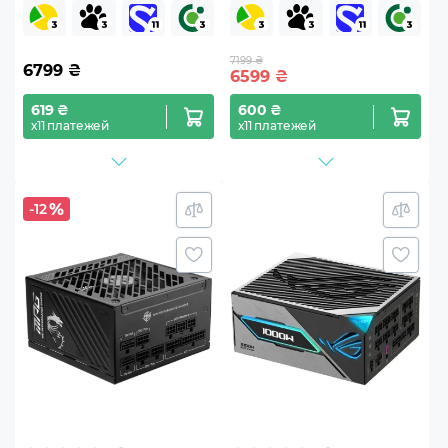
(BP005EU)
7199 ₴
6799
₴
6599
₴
619 ₴
600 ₴
х11 платежей
х11 платежей
-12