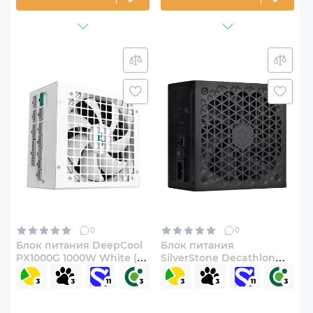
0
0
Блок питания DeepCool
Блок питания
PX1000G 1000W White (R-
SilverStone Decathlon
PXA00G-FC0W-EU)
Cybenetics 1000W Gold
(SST-DA1000R-GM)