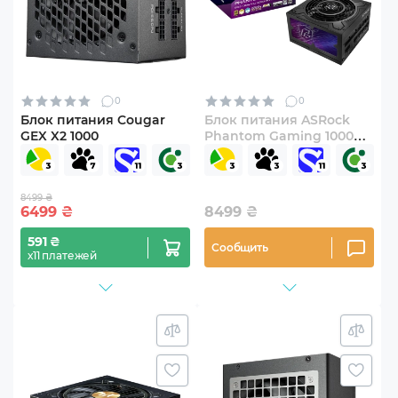
0
0
Блок питания Cougar
Блок питания ASRock
GEX X2 1000
Phantom Gaming 1000W
(PG-1000G)
8499 ₴
6499
₴
8499
₴
591 ₴
Сообщить
х11 платежей