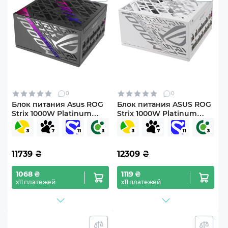
0
0
Блок питания Asus ROG
Блок питания ASUS ROG
Strix 1000W Platinum
Strix 1000W Platinum
(90YE00W1-B0NA00)
White Edition
(90YE00W4-B0NA00)
11739
₴
12309
₴
1068 ₴
1119 ₴
х11 платежей
х11 платежей