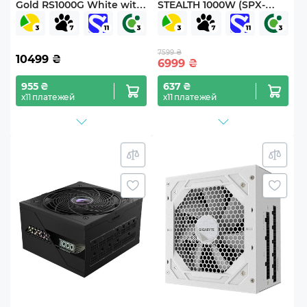
Gold RS1000G White with
STEALTH 1000W (SPX-
Hub, EU Cord
1000-FC)
(G9P.RS1000G.WH00.EU)
7599 ₴
10499
₴
6999
₴
955 ₴
637 ₴
х11 платежей
х11 платежей