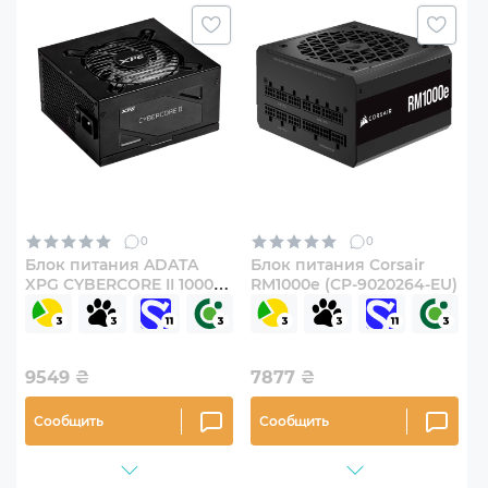
0
0
Блок питания ADATA
Блок питания Corsair
XPG CYBERCORE II 1000W
RM1000e (CP-9020264-EU)
(CYBERCOREII1000P-
BKCEU)
9549
₴
7877
₴
Сообщить
Сообщить