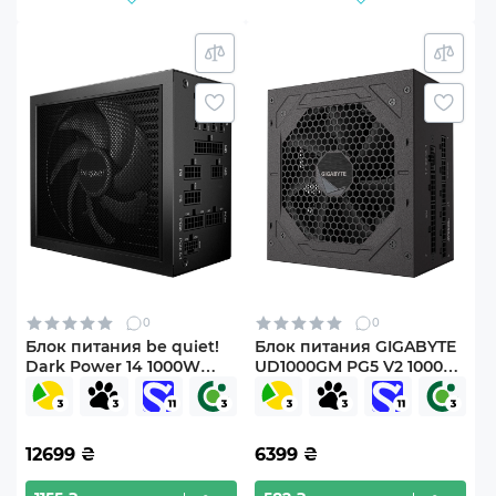
0
0
Блок питания be quiet!
Блок питания GIGABYTE
Dark Power 14 1000W
UD1000GM PG5 V2 1000W
(BP020EU)
80+ Gold (GP-UD1000GM
PG5 V2)
12699
₴
6399
₴