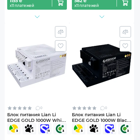
1155 ₴
582 ₴
х11 платежей
х11 платежей
0
0
Блок питания Lian Li
Блок питания Lian Li
EDGE GOLD 1000W White
EDGE GOLD 1000W Black
with Hub, EU Cord
with Hub, EU Cord
(G9P.EG1000G.WH00.EU)
(G9P.EG1000G.BH00.EU)