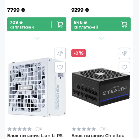
7799
₴
9299
₴
709 ₴
846 ₴
х11 платежей
х11 платежей
-8
0
0
Блок питания Lian Li RS
Блок питания Chieftec