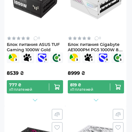
0
0
Блок питания ASUS TUF
Блок питания Gigabyte
Gaming 1000W Gold
AE1000PM PG5 1000W 80+
Platinum Modular PCIe
5.0 (GP-AE1000PM PG5
ICE) White
8539
₴
8999
₴
777 ₴
819 ₴
х11 платежей
х11 платежей