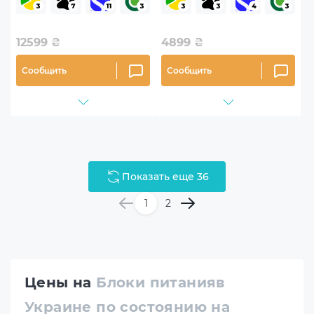
(G9P.EG1000.BE00.EU)
F12S)
12599
₴
4899
₴
Сообщить
Сообщить
Показать еще 36
1
2
Цены на
Блоки питанияв
Украине по состоянию на