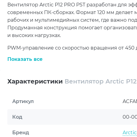
Вентилятор Arctic P12 PRO PST разработан для э
современных ПК-сборках. Формат 120 мм делает
рабочих и мультимедийных систем, где важно по
Продуманная конструкция помогает организоват
и высоких нагрузках.
PWM-управление со скоростью вращения от 450 
регулировать интенсивность работы вентилятора
Показать все
dB при низкой нагрузке помогает снизить урове
комфортной. Такое решение обеспечивает удачн
тихой работы.
Характеристики
Вентилятор Arctic P1
Воздушный поток 49 CFM и статическое давлени
отвод тепла внутри корпуса или при установке н
Артикул
ACFA
циркуляции воздуха и помогает сохранять опти
продолжительной нагрузке. Arctic P12 PRO PST по
Код
00-0
надёжная работа охлаждения.
Бренд
Arctic
Использование гидродинамического подшипника 