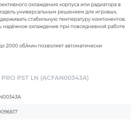
ффективного охлаждения корпуса или радиатора в
 модель универсальным решением для игровых,
ддерживать стабильную температуру компонентов.
ь надёжное охлаждение при повседневной работе
до 2000 об/мин позволяет автоматически
 в зависимости от температуры системы. Режим 0
нь шума и делает эксплуатацию компьютера более
ое сочетание производительности охлаждения и
2 PRO PST LN (ACFAN00343A)
е 3,5 ммH2O помогают поддерживать стабильный
а радиатор. Вентилятор способствует эффективной
N00343A
мальную температуру комплектующих даже при
дходит для систем, где важны стабильность и
0096617
способствует плавной и долговечной работе