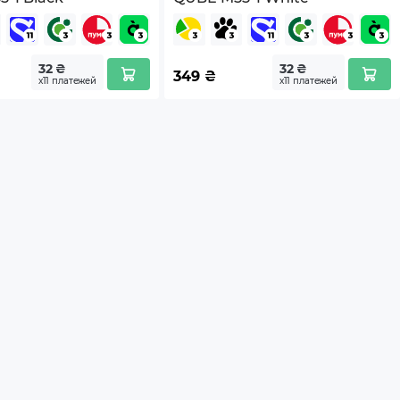
32 ₴
32 ₴
349
₴
х11 платежей
х11 платежей