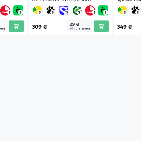
29 ₴
309
₴
349
₴
жей
х11 платежей