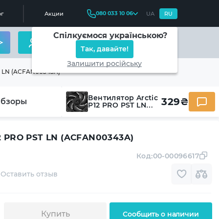
080 033 10 06
г
Акции
UA
RU
Спілкуємося українською?
Так, давайте!
Залишити російську
T LN (ACFAN00343A)
Вентилятор Arctic
329
₴
бзоры
P12 PRO PST LN
(ACFAN00343A)
12 PRO PST LN (ACFAN00343A)
Код:
00-00096617
Оставить отзыв
Купить
Сообщить о наличии