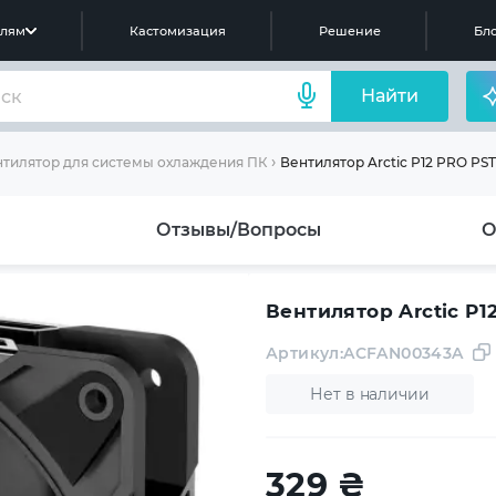
елям
Кастомизация
Решение
Бло
Найти
Вентилятор Arctic P12 PRO PS
тилятор для системы охлаждения ПК
Отзывы/Вопросы
О
Вентилятор Arctic P
Артикул:
ACFAN00343A
Нет в наличии
329
₴