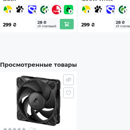
28 ₴
28 ₴
299
₴
299
₴
х11 платежей
х11 плате
Просмотренные товары
0