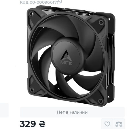
Код:
00-00096617
Нет в наличии
329
₴