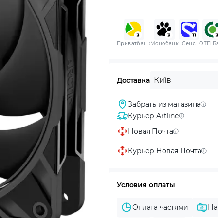
Приватбанк
Монобанк
Сенс
ОТП Б
Київ
Доставка
Забрать из магазина
Курьер Artline
Новая Почта
Курьер Новая Почта
Условия оплаты
Оплата частями
На