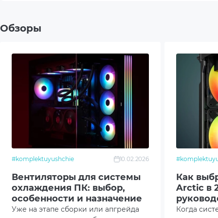
Тип подшипника
Гидр
Обзоры
Разъем подключения
4-pi
Подсветка
Без 
Размеры товара (без упаковки), мм
120x1
Вес (без упаковки), г
186
Комплектация
Упак
#komplektuyushchie
10.02.2026
#komplektuyu
Доку
Вентиляторы для системы
Как выб
охлаждения ПК: выбор,
Arctic в 
Вент
особенности и назначение
руковод
покупат
Уже на этапе сборки или апгрейда
Когда сист