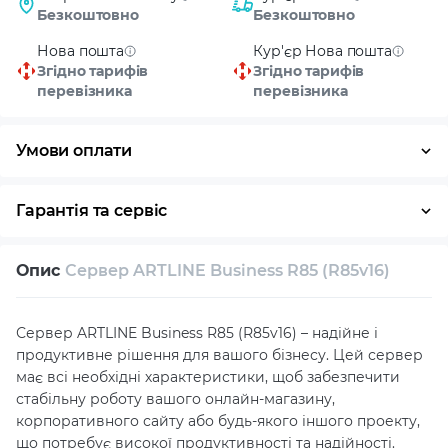
Безкоштовно
Безкоштовно
Нова пошта
Кур'єр Нова пошта
Згідно тарифів
Згідно тарифів
перевізника
перевізника
Умови оплати
Оплата частинами
Готівка
Кредит
Гарантія та сервіс
Повернення / обмін протягом 14 днів
Опис
Сервер ARTLINE Business R85 (R85v16)
Власний сервісний центр
Технічна підтримка
Консультація
Сервер ARTLINE Business R85 (R85v16) – надійне і
продуктивне рішення для вашого бізнесу. Цей сервер
має всі необхідні характеристики, щоб забезпечити
стабільну роботу вашого онлайн-магазину,
корпоративного сайту або будь-якого іншого проекту,
що потребує високої продуктивності та надійності.