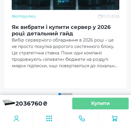
2x3.84TB U.2 NVMe
Об'єм другого накопичувача
#kompyutery
01.05.2026
2x1TB NVMe SSD Samsung
Як вибрати і купити сервер у 2026
році: детальний гайд
Контролер SAS/SATA
Вибір серверного обладнання в 2026 році – це
не просто покупка дорогого системного блоку.
Вбудований у чіпсет
Це стратегічна ставка. Поки одні компанії
продовжують «зливати» бюджети на роздуті
Модель материнської плати
хмарні підписки, інші повертаються до локальної
RS720A
інфраструктури. У цьому матеріалі ми
розберемо, як правильно вибрати і купити
сервер.
Відеокарта
Інтегрована
2036760
₴
Купити
Форм-фактор
Аксесуари
Сервер ARTLINE Business R85
(R85v16)
2U
Стійки
Патч-панелі
LAN-кабелі (патч корди)