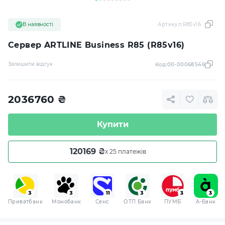
В наявності
Артикул:
R85v16
Сервер ARTLINE Business R85 (R85v16)
Залишити відгук
Код:
00-00068546
2036760
₴
Купити
120169 ₴
x 25 платежів
Приватбанк
Монобанк
Сенс
ОТП Банк
ПУМБ
A-Банк