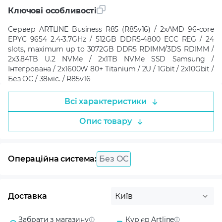
Ключові особливості
Сервер ARTLINE Business R85 (R85v16) / 2xAMD 96-core
EPYC 9654 2.4-3.7GHz / 512GB DDR5-4800 ECC REG / 24
slots, maximum up to 3072GB DDR5 RDIMM/3DS RDIMM /
2x3.84TB U.2 NVMe / 2x1TB NVMe SSD Samsung /
Інтегрована / 2x1600W 80+ Titanium / 2U / 1Gbit / 2х10Gbit /
Без ОС / 38міс. / R85v16
Всі характеристики
Опис товару
Операційна система:
Без ОС
Доставка
Київ
Забрати з магазину
Кур'єр Artline