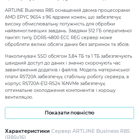
ARTLINE Business R85 оснащений двома процесорами
AMD EPYC 9654 з 96 ядрами кожен, що забезпечує
високу обчислювальну потужність для обробки
найвимогливіших завдань. Завдяки 512 ГБ оперативної
пам'яті типу DDR5-4800 ECC REG сервер може
обробляти великі обсяги даних без затримок та збоїв.
Накопичувачі SSD обсягом 3,84 ТБ та 1 ТБ забезпечують
швидкий доступ до даних і значно скорочують час
завантаження додатків і файлів. Модель материнської
плати RS720A забезпечує стабільну роботу сервера, а
корпус RS720A-E12-RS24 16NVMe забезпечує
оптимальне охолодження компонентів і хорошу
вентиляцію.
Завдяки мережевому контролеру Intel X710-DA2 10GbE
Показати повністю
LAN Controller сервер забезпечує швидкий і стабільний
передачу даних по мережі. З додатковими опціями,
такими як гарантійний пакет Artline Premium,
Характеристики
Сервер ARTLINE Business R85
гарантійний період 38 місяців і гаряча заміна
(R85v16)