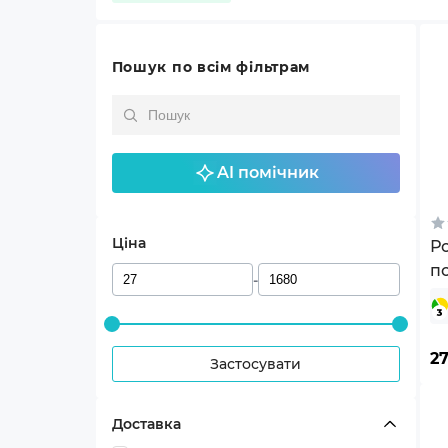
Пошук по всім фільтрам
AI помічник
Ціна
Ро
по
-
ш
2
Застосувати
Доставка