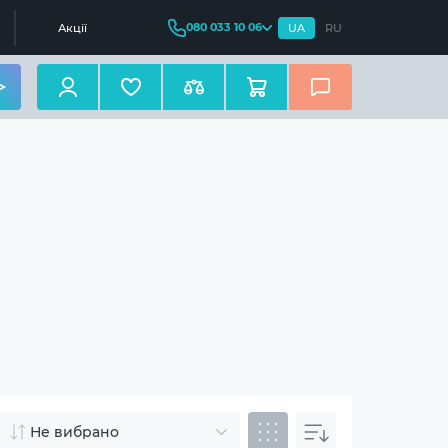
080 033 10 06
Акції
UA
RU
Не вибрано