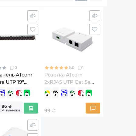
0
5.0
1
панель ATcom
Розетка ATcom
та UTP 19"
2xRJ45 UTP Cat.5e
8P8C (15254)
86 ₴
99
₴
х11 платежів