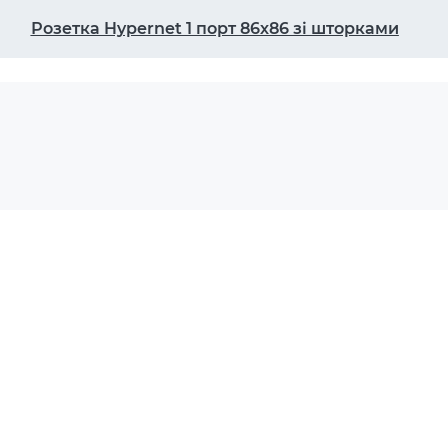
Розетка Hypernet 1 порт 86х86 зі шторками
ч-панель у моєї мережі?