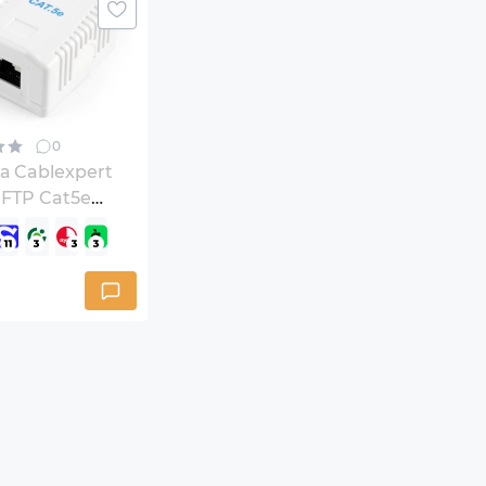
0
а Cablexpert
 FTP Cat5e
NCAC-1F5E-01)