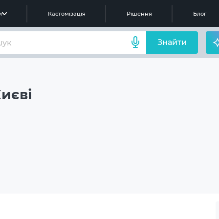
м
Кастомізація
Рішення
Блог
Знайти
Києві