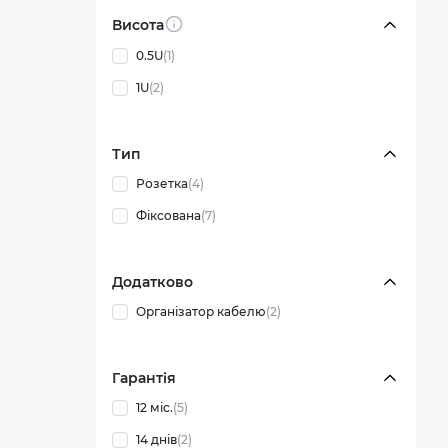
Висота
Info
0.5U
(1)
1U
(2)
Тип
Розетка
(4)
Фіксована
(7)
Додатково
Організатор кабелю
(2)
Гарантія
12 міс.
(5)
14 днів
(2)