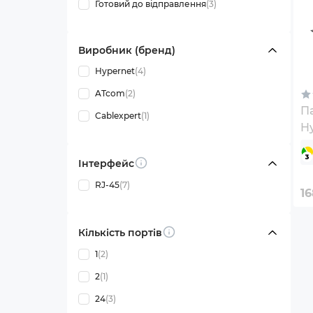
Готовий до відправлення
(3)
Виробник (бренд)
Hypernet
(4)
ATcom
(2)
П
Cablexpert
(1)
H
FT
Інтерфейс
Info
RJ-45
(7)
1
Кількість портів
Info
1
(2)
2
(1)
24
(3)