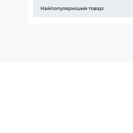
Найпопулярніший товар:
Питання
Що таке порт на патч-панелі?
Чи потрібно використовувати пат