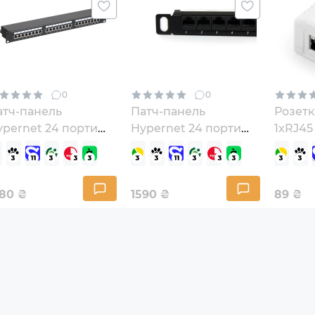
0
0
атч-панель
Патч-панель
Розетк
ypernet 24 порти
Hypernet 24 порти
1xRJ45
P cat.5 19" 1U
UTP cat.6 19" 0.5U
8P8C (
680
₴
1590
₴
89
₴