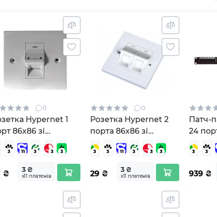
0
0
зетка Hypernet 1
Розетка Hypernet 2
Патч-
рт 86х86 зі
порта 86х86 зі
24 пор
торками
шторками
(P5124)
3 ₴
3 ₴
7
₴
29
₴
939
₴
х11 платежів
х11 платежів