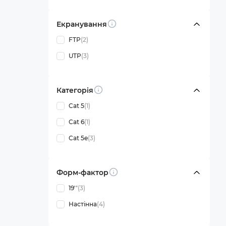
Екранування
Info
FTP
(2)
UTP
(3)
Категорія
Info
Cat 5
(1)
Cat 6
(1)
Cat 5e
(3)
Форм-фактор
Info
19''
(3)
Настінна
(4)