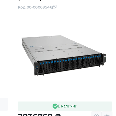
Код:
00-00068546
В наличии