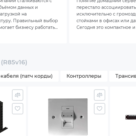
мпании сталкиваются с
Понятие домашний серв
-Sub 1 x RJ-45 Mgmt LAN port 2 x USB 3.2 Gen1 ports 1 x
бъёмом данных и
перестало ассоциировать
0 port
агрузкой на
исключительно с громоз
 9 x Expansion slots 2 x PCIe Gen4 x8 or 1 x PCIe Gen4 x1
ктуру. Правильный выбор
стойками в офисах или да
(CPU1 x1) 1 x PCIe Gen4 x8, FHFL (CPU1 x1) 1 x PCIe Gen4
могает бизнесу работать
Сегодня это компактное и
FHFL or OCP 3.0 NIC socket (CPU1 x1) 4 x PCIe Gen4 x8 or 
без простоев, а грамотно
устройство, которое мож
 Gen4 x16, FHFL (CPU2 x2) 1 x PCIe Gen4 x8 or x16, LP (if
сервер становится
разместить в небольшой 
.2 in use, it will operate at x8 link) (CPU2 x1)
опорой для роста
Все больше пользователе
задумываться о том, чтоб
l Port Intel X710-DA2 10GbE LAN Controller + 1xMgmt L
домашний сервер, так ка
(R85v16)
сразу несколько актуальны
bit
Его актуальность в услови
кабеля (патч корды)
Контроллеры
Транси
современной цифровой 
становится очевидной.
ОС
ая замена накопителей (Hot Swap)
ая замена БП (Hot Plug)