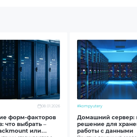
B NVMe SSD Samsung
ен в чипсет
0A
грированная
0A-E12-RS24 16NVMe
mm fans
08.01.2026
#kompyutery
0W 80+ Titanium
ие форм-факторов
Домашний сервер: 
: что выбрать –
решение для хране
B3.0
Rackmount или
работы с данными