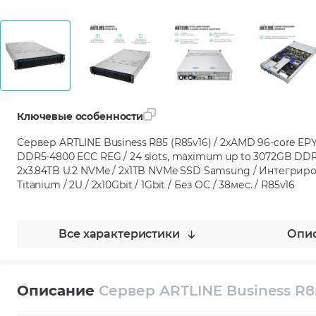
Ключевые особенности
Сервер ARTLINE Business R85 (R85v16) / 2xAMD 96-core EPY
DDR5-4800 ECC REG / 24 slots, maximum up to 3072GB D
2x3.84TB U.2 NVMe / 2x1TB NVMe SSD Samsung / Интегриро
Titanium / 2U / 2х10Gbit / 1Gbit / Без ОС / 38мес. / R85v16
Все характеристики
Опис
Описание
Сервер ARTLINE Business R8