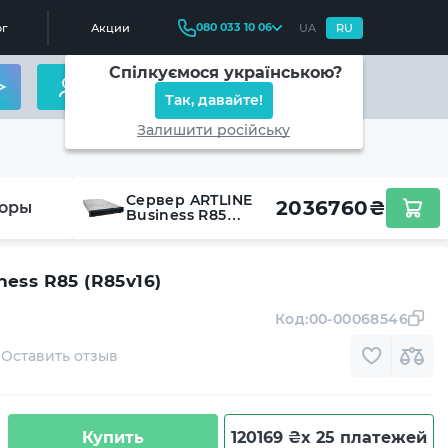
080 033 10 06
г
Акции
UA
RU
Спілкуємося українською?
Так, давайте!
Залишити російську
Сервер ARTLINE
2036760
₴
оры
Business R85
(R85v16)
ess R85 (R85v16)
Код:
00-00068546
Оставить отзыв
Купить
120169 ₴
x 25 платежей