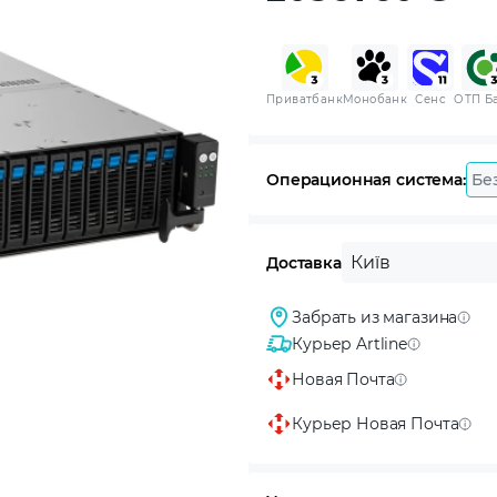
Приватбанк
Монобанк
Сенс
ОТП Б
Операционная система:
Бе
Київ
Доставка
Забрать из магазина
Курьер Artline
Новая Почта
Курьер Новая Почта