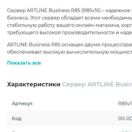
Сервер ARTLINE Business R85 (R85v16) – надежно
бизнеса. Этот сервер обладает всеми необходим
стабильную работу вашего онлайн-магазина, корп
требующего высокой производительности и наде
ARTLINE Business R85 оснащен двумя процессора
обеспечивает высокую вычислительную мощность
Благодаря 512 ГБ оперативной памяти типа DDR5
Показать все
большие объемы данных без задержек и сбоев.
Накопители SSD объемом 3.84 ТБ и 1 ТБ обеспечи
Характеристики
Сервер ARTLINE Busin
сокращают время загрузки приложений и файлов
обеспечивает стабильную работу сервера, а кор
оптимальное охлаждение компонентов и хорошу
Артикул
R85v1
Благодаря сетевому контроллеру Intel X710-DA2 
Код
00-0
и стабильную передачу данных по сети. С допол
пакет Artline Premium, гарантийный период 38 м