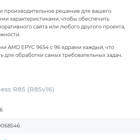
е и производительное решение для вашего
ыми характеристиками, чтобы обеспечить
оративного сайта или любого другого проекта,
жности.
ми AMD EPYC 9654 с 96 ядрами каждый, что
 для обработки самых требовательных задач.
-4800 ECC REG сервер способен обрабатывать
вают быстрый доступ к данным и значительно
ess R85 (R85v16)
. Модель материнской платы RS720A
пус RS720A-E12-RS24 16NVMe обеспечивает
ю вентиляцию.
6
10GbE LAN Controller сервер обеспечивает быструю
0068546
нительными опциями, такими как гарантийный
есяцев и горячая замена накопителей и блоков