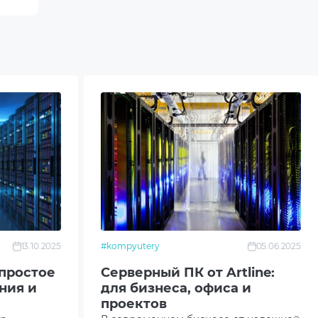
13.10.2025
#kompyutery
05.06.2025
простое
Серверный ПК от Artline:
ния и
для бизнеса, офиса и
проектов