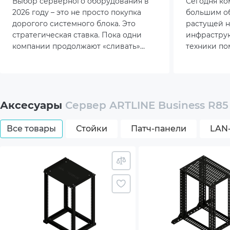
Blade?
Выбор серверного оборудования в
Сегодня ко
Задние порты ввода/вывода
1 x D
2026 году – это не просто покупка
большим о
(Материнская плата)
OCP3.
дорогого системного блока. Это
растущей н
Up to
стратегическая ставка. Пока одни
инфрастру
FHFL 
компании продолжают «сливать»
техники по
Слоты расширения
x16, 
бюджеты на раздутые облачные
быстрее и 
x PCIe
подписки, другие возвращаются к
купленный 
PCIe M
локальной инфраструктуре. В этом
настоящей 
материале мы разберем, как
компании.
Сетевой контроллер
1xDua
правильно выбрать и купить сервер.
Аксесуары
Сервер ARTLINE Business R85 
Сетевая карта
2х10G
Все товары
Стойки
Патч-панели
LAN-
1Gbit
Операционная система
Без 
Дополнительный опционал/
Горяч
возможности
Горяч