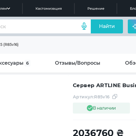
елям
Кастомизация
Решение
Бло
Найти
5 (R85v16)
ксесуары
Отзывы/Вопросы
Обз
6
Сервер ARTLINE Busin
Артикул:
R85v16
В наличии
2036760
₴