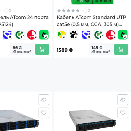
0
0
ель ATcom 24 порта
Кабель ATcom Standard UTP
P5124)
cat5e (0,5 мм, CCA, 305 м)
(3799)
86 ₴
145 ₴
1589
₴
х11 платежей
х11 платежей