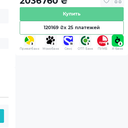
2036760
₴
Купить
120169 ₴
x 25 платежей
Приватбанк
Монобанк
Сенс
ОТП Банк
ПУМБ
A-Банк