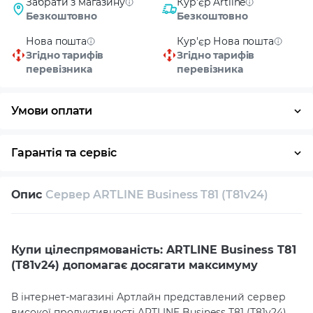
Забрати з магазину
Кур'єр Artline
Безкоштовно
Безкоштовно
Нова пошта
Кур'єр Нова пошта
Згідно тарифів
Згідно тарифів
перевізника
перевізника
Умови оплати
Оплата частинами
Готівка
Кредит
Гарантія та сервіс
Повернення / обмін протягом 14 днів
Опис
Сервер ARTLINE Business T81 (T81v24)
Власний сервісний центр
Технічна підтримка
Консультація
Купи цілеспрямованість: ARTLINE Business T81
(T81v24) допомагає досягати максимуму
В інтернет-магазині Артлайн представлений сервер
високої продуктивності ARTLINE Business T81 (T81v24),