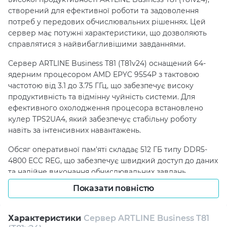
створений для ефективної роботи та задоволення
потреб у передових обчислювальних рішеннях. Цей
сервер має потужні характеристики, що дозволяють
справлятися з найвибагливішими завданнями.
Сервер ARTLINE Business T81 (T81v24) оснащений 64-
ядерним процесором AMD EPYC 9554P з тактовою
частотою від 3.1 до 3.75 ГГц, що забезпечує високу
продуктивність та відмінну чуйність системи. Для
ефективного охолодження процесора встановлено
кулер TPS2UA4, який забезпечує стабільну роботу
навіть за інтенсивних навантажень.
Обсяг оперативної пам'яті складає 512 ГБ типу DDR5-
4800 ECC REG, що забезпечує швидкий доступ до даних
та надійне виконання обчислювальних завдань.
Додатково до сервера постачаються накопичувачі: 2 x
Показати повністю
1.92 ТБ SSD та 2 x 1 ТБ SSD, що забезпечує достатній
простір для зберігання даних та швидкий доступ до
них.
Характеристики
Сервер ARTLINE Business T81