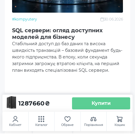
RDIMM
Об'єм накопичувача
#kompyutery
30.06.2026
2x1.92TB U.2 NVMe SSD
SQL сервери: огляд доступних
моделей для бізнесу
Об'єм другого накопичувача
Стабільний доступ до баз даних та висока
швидкість транзакцій – базовий фундамент будь-
2x1TB NVMe SSD Samsung
якого підприємства. В епоху, коли секунда
затримки загрожує втратою клієнта, на перший
Контролер SAS/SATA
план виходять спеціалізовані SQL сервери.
Вбудований у чіпсет
Модель материнської плати
K14PA-U12
1287660
₴
Купити
Відеокарта
Аксесуари
Сервер ARTLINE Business T81
(T81v24)
Інтегрована
Кабінет
Каталог
Обране
Порівняння
Кошик