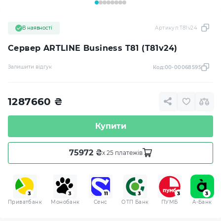
В наявності
Артикул:
T81v24
Сервер ARTLINE Business T81 (T81v24)
Залишити відгук
Код:
00-00068595
1287660
₴
Купити
75972 ₴
x 25 платежів
Приватбанк
Монобанк
Сенс
ОТП Банк
ПУМБ
A-Банк