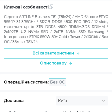
Ключові особливості
Сервер ARTLINE Business T81 (T81v24) / AMD 64-core EPYC
9554P 3.1-3.75GHz / 512GB DDR5-4800 ECC REG / 12 slots,
maximum up to 3TB DDR5 4800 RDIMM/3DS RDIMM /
2x1.92TB U.2 NVMe SSD / 2x1TB NVMe SSD Samsung /
Інтегрована / STRIX 650W 80+ Gold / Tower / 2x10Gbit / Без
ОС / 38міс. / T81v24
Всі характеристики
Опис товару
Операційна система:
Без ОС
Доставка
Київ