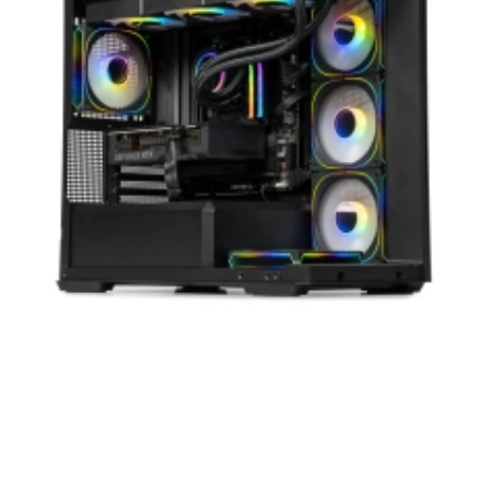
продукції. Ми впевнені, що придбана Вами
техніка буде служити Вам довгі роки при
дотриманні правил експлуатації та
зберігання.
Artline комп'ютери