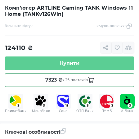
Комп'ютер ARTLINE Gaming TANK Windows 11
Home (TANKv126Win)
Залишити відгук
Код:
00-00075225
124110
₴
Купити
7323 ₴
x 25 платежів
Приватбанк
Монобанк
Сенс
ОТП Банк
ПУМБ
A-Банк
Ключові особливості