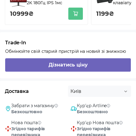
2K 180Гц IPS 1мс
клавіатура
мишка Log
10999₴
1199₴
MK250
Bluetooth
UA Graphit
013823)
Trade-In
Обмінюйте свій старий пристрій на новий зі знижкою
Дізнатись ціну
Доставка
Київ
Забрати з магазину
Кур'єр Artline
Безкоштовно
Безкоштовно
Нова пошта
Кур'єр Нова пошта
Згідно тарифів
Згідно тарифів
перевізника
перевізника