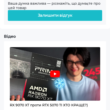
Ваша думка важлива — розкажіть, що думаєте про
цей товар
Охолодження процесора
Залишити відгук
360mm WaterCooler Black
Відеокарта
Відео
Radeon RX 9070 XT 16GB
Оперативна пам'ять
32GB DDR5-6000
Об'єм накопичувача
2TB NVMe Gen4 Basic
Об'єм другого накопичувача
–
RX 9070 XT проти RTX 5070 TI ХТО КРАЩЕ?)