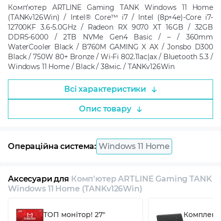
Комп'ютер ARTLINE Gaming TANK Windows 11 Home
(TANKv126Win) / Intel® Core™ i7 / Intel (8p+4e)-Core i7-
12700KF 3.6-5.0GHz / Radeon RX 9070 XT 16GB / 32GB
DDR5-6000 / 2TB NVMe Gen4 Basic / – / 360mm
WaterCooler Black / B760M GAMING X AX / Jonsbo D300
Black / 750W 80+ Bronze / Wi-Fi 802.11ac|ax / Bluetooth 5.3 /
Windows 11 Home / Black / 38міс. / TANKv126Win
Всі характеристики
Опис товару
Операційна система:
Windows 11 Home
Аксесуари для
Комп'ютер ARTLINE Gaming TANK
Windows 11 Home (TANKv126Win)
ТОП монітор! 27"
Комплект