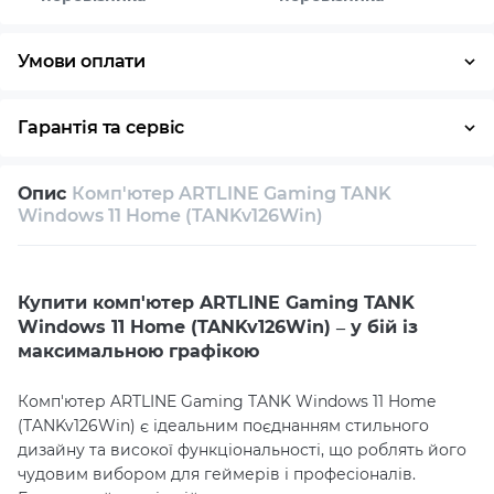
Умови оплати
Оплата частинами
Готівка
Кредит
Гарантія та сервіс
Умови гарантії
Опис
Комп'ютер ARTLINE Gaming TANK
Повернення / обмін протягом 14 днів
Windows 11 Home (TANKv126Win)
Власний сервісний центр
Технічна підтримка
Консультація
Купити комп'ютер ARTLINE Gaming TANK
Windows 11 Home (TANKv126Win) – у бій із
максимальною графікою
Комп'ютер ARTLINE Gaming TANK Windows 11 Home
(TANKv126Win) є ідеальним поєднанням стильного
дизайну та високої функціональності, що роблять його
чудовим вибором для геймерів і професіоналів.