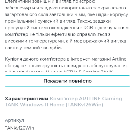
Елегантний зовнішній вигляд пристрою
забезпечується завдяки використанню заокругленого
загартованого скла завтовшки 4 мм, яке надає корпусу
преміальний і сучасний вигляд. Також, завдяки
просунутій системі охолодження з RGB-підсвічуванням,
комп'ютер не тільки ефективно справляється з
високими температурами, а й має вражаючий вигляд
навіть у темний час доби.
Купівля даного комп'ютера в інтернет-магазині Artline
обіцяє не тільки зручність і швидкість обслуговування,
а й вигідні умови. Ціна на ARTLINE Gaming TANK
вельми приваблива, особливо з огляду на його
Показати повністю
вражаючі технічні характеристики. Процесор Intel
(8p+4e)-Core i7-12700KF з частотою 3.6-5. 0 ГГц,
Характеристики
Комп'ютер ARTLINE Gaming
відеокарта AMD Radeon RX 9070 XT 16 ГБ та оперативна
TANK Windows 11 Home (TANKv126Win)
пам'ять 32 ГБ DDR5-6000 забезпечують потужну
продуктивність, що задовольнить потреби навіть
найвимогливіших користувачів.
Артикул
TANKv126Win
Замовити комп'ютер ARTLINE Gaming TANK можна