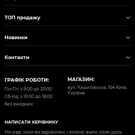
ТОП продажу
Новинки
Контакти
МАГАЗИН:
ГРАФІК РОБОТИ:
вул. Кирилівська, 104 Київ,
Пн-Пт: з 9:00 до 20:00
Україна
Cб-Нд: з 10:00 до 18:00
Тип: СРО
Тип: СРО
Тип: СРО
Тип:
без вихідних
Тип конструкції:
Тип конструкції:
Тип конструкції:
Тип к
Top Flow
Top Flow
Top Flow
Top F
(горизонтальна)
(горизонтальна)
(горизонтальна)
(гори
НАПИСАТИ КЕРІВНИКУ
Габарити
Габарити
Тип
Тип
Ми раді, коли ви задоволені, і хочемо знати, коли щось
компонентів:
компонентів:
підшипника:
підши