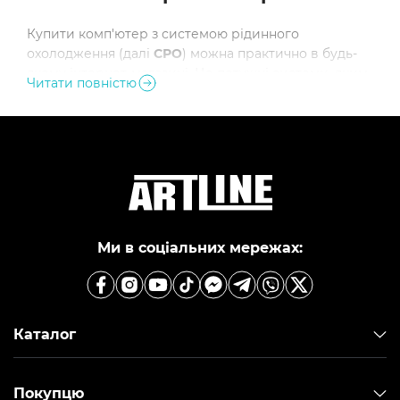
Купити комп'ютер з системою рідинного
охолодження
(далі
СРО
) можна практично в будь-
якому інтернет-магазині. Це потужні системи, яким
Читати повністю
недостатньо звичайного кулера для забезпечення
працездатної температури компонентів
ПК.
Інтернет-магазин Artline
володіє широким
асортиментом ПК з СРО. Ціна на такі системи вища
ніж на звичайні комп'ютери. Доставка ПК з
системою водяного охолодження здійснюється по
всій Україні (Харків, Одеса, Запоріжжя, Луцьк,
Львів, Дніпро, Вінниця, Житомир, Ужгород).
Ми в соціальних мережах:
Продаж ПК з СРО здійснюється 24/7, замовити
можна через менеджера сайту.
Каталог
Покупцю