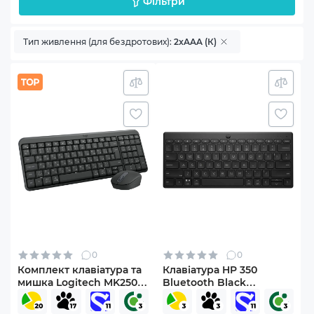
Фільтри
Тип живлення (для бездротових):
2xAAA (К)
0
0
Комплект клавіатура та
Клавіатура HP 350
мишка Logitech MK250
Bluetooth Black
Bluetooth/Wireles UA
(692S8AA)
Graphite (920-013823)