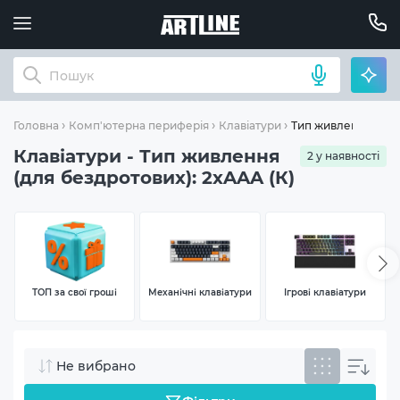
Тип живлення (для 
Головна
Комп'ютерна периферія
Клавіатури
Клавіатури - Тип живлення
2 у наявності
(для бездротових): 2xAAA (К)
ТОП за свої гроші
Механічні клавіатури
Ігрові клавіатури
Не вибрано