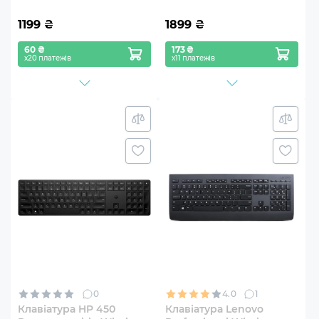
1199
₴
1899
₴
60 ₴
173 ₴
х20 платежів
х11 платежів
0
4.0
1
Клавіатура HP 450
Клавіатура Lenovo