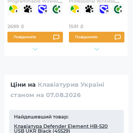
Programmable Wireless
Professional Wireless
Black (4R184AA)
Black (4Y41D64797)
2699
₴
1591
₴
Повідомити
Повідомити
Ціни на
Клавіатурив Україні
станом на 07.08.2026
Найдешевший товар:
Клавіатура Defender Element HB-520
USB UKR Black (45529)