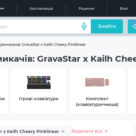
м
Кастомізація
Рішення
Блог
Знайти
ремикачів: GravaStar x Kailh Cheery Pinklinear
качів: GravaStar x Kailh Chee
ри
Ігрові клавіатури
Комплект
(клавіатура+миша)
Видалити все
r x Kailh Cheery Pinklinear