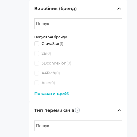
Виробник (бренд)
Популярні бренди
GravaStar
(1)
2E
(0)
3Dconnexion
(0)
A4Tech
(0)
Acer
(0)
Показати ще
46
Тип перемикачів
Info