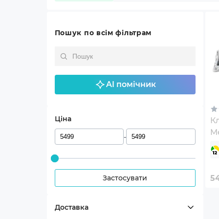
Пошук по всім фільтрам
AI помічник
Ціна
Кл
Me
-
Wi
U
(
Застосувати
5
Доставка