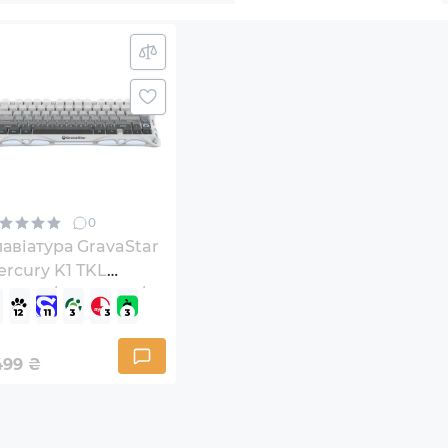
0
авіатура GravaStar
rcury K1 TKL
reless/Bluetooth/USB
A White
GSK1_GWHT)
499
₴