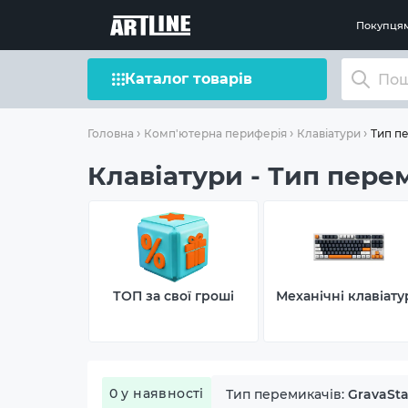
Покупця
Каталог товарів
Тип пе
Головна
Комп'ютерна периферія
Клавіатури
Клавіатури - Тип переми
ТОП за свої гроші
Механічні клавіату
0 у наявності
Тип перемикачів:
GravaSta