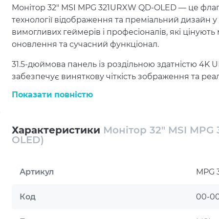
Монітор 32" MSI MPG 321URXW QD-OLED — це флаг
технології відображення та преміальний дизайн у 
вимогливих геймерів і професіоналів, які цінують
оновлення та сучасний функціонал.
31.5-дюймова панель із роздільною здатністю 4K U
забезпечує виняткову чіткість зображення та реа
формує глибокий чорний колір, високу контрастність
Показати повністю
відтінків, а кути огляду 178°/178° зберігають якіст
Частота оновлення 240 Гц і мінімальний час відгу
Характеристики
Монітор 32" MSI MP
динамічних сцен. Підтримка Adaptive Sync усуває 
OLED)
навантаження на очі під час тривалого використан
доповнюють візуальні можливості моделі.
Артикул
MPG 
Плоский матовий екран зменшує відблиски та пі
Ергономічна підставка підтримує регулювання висот
Код
00-0
(+30°~-30°) і портретний режим Pivot, що дозволя