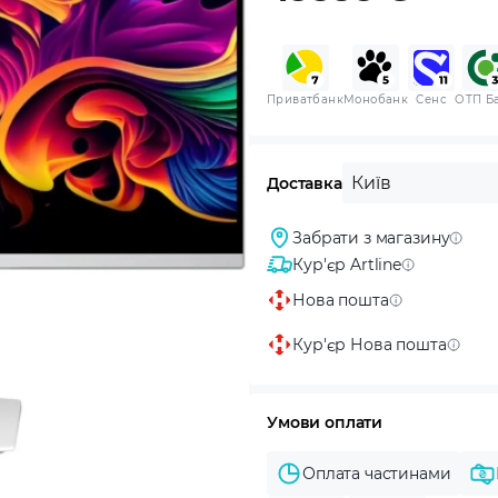
Приватбанк
Монобанк
Сенс
ОТП Б
Київ
Доставка
Забрати з магазину
Кур'єр Artline
Нова пошта
Кур'єр Нова пошта
Умови оплати
Оплата частинами