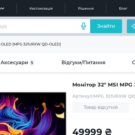
м
Кастомізація
Рішення
Блог
Знайти
D-OLED (MPG 321URXW QD-OLED)
Аксесуари
Відгуки/Питання
5
Монітор 32" MSI MP
Артикул:
MPG 321URXW Q
Товар відсутній
49999
₴