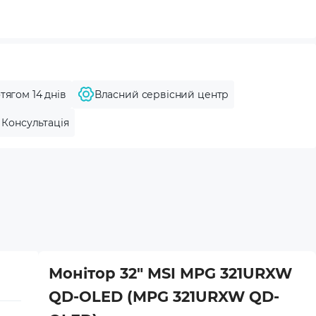
тягом 14 днів
Власний сервісний центр
Консультація
Монітор 32" MSI MPG 321URXW
QD-OLED (MPG 321URXW QD-