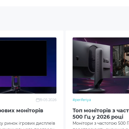
/V:178º
d/m²
 000:1
ive Sync
MI 2.1
SB 2.0
19.05.2026
#periferiya
SB-C
рових моніторів
Топ моніторів з час
500 Гц у 2026 році
splayPort 1.4
ку ринок ігрових дисплеїв
Монітори з частотою 500 