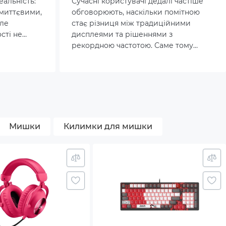
альність:
Сучасні користувачі дедалі частіше
 миттєвими,
обговорюють, наскільки помітною
Але
стає різниця між традиційними
сті не
дисплеями та рішеннями з
ики
рекордною частотою. Саме тому
движків
монітори на 500 Гц привертають до
нери та
себе так багато уваги: зміни на ринку
рібніші
геймінгу вимагають більшої
ому відео.
чутливості й точності.
Мишки
Килимки для мишки