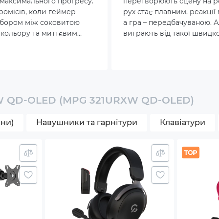
 максимального прогресу.
перетворюють сцену на ре
ромісів, коли геймер
рух стає плавним, реакції
r free
бором між соковитою
а гра – передбачуваною. 
кольору та миттєвим
виграють від такої швидко
t Adjustment: 0~110 mm
офіційно завершена –
тільки геймери. Розробн
агмани закривають обидві
симуляцій та візуальних 
 +10°~-10°
зом.
бачать кожну деталь, інже
дослідники фіксують найд
нюанси у високошвидкісн
l: +30°~-30°
XW QD-OLED (MPG 321URXW QD-OLED)
15°~-5°
йни)
Навушники та гарнітури
Клавіатури
00
mentation
cable
or