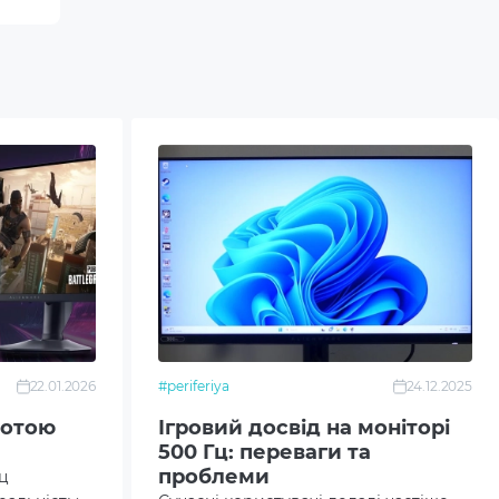
22.01.2026
#periferiya
24.12.2025
тотою
Ігровий досвід на моніторі
500 Гц: переваги та
проблеми
Гц