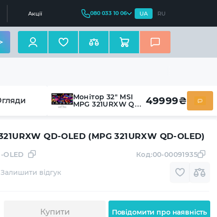
080 033 10 06
Акції
UA
RU
Монітор 32" MSI
49999
₴
Огляди
MPG 321URXW QD-
OLED (MPG
321URXW QD-
OLED)
G 321URXW QD-OLED (MPG 321URXW QD-OLED)
D-OLED
Код:
00-00091935
Залишити відгук
Купити
Повідомити про наявність