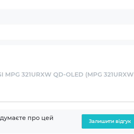
 1.4, USB-C та 2× USB 2.0, а також аудіороз’єм mini-
00 розширює варіанти встановлення, а вбудовані
інструментом для ігор і мультимедіа.
здільну здатність, QD-OLED-матрицю та частоту
ня й швидкодії. В інтернет-магазині Artline
котехнологічний ігровий монітор для
HD 3840x2160
LED
MSI MPG 321URXW QD-OLED (MPG 321URXW
вий
 min
оформатні (16:9)
 думаєте про цей
Залишити відгук
z