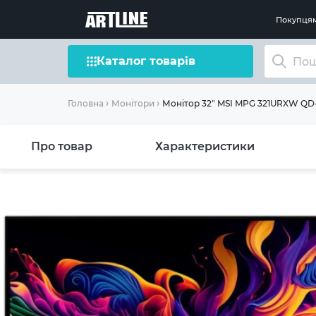
Покупця
Каталог товарів
Монітор 32" MSI MPG 321URXW Q
Головна
Монітори
Про товар
Характеристики