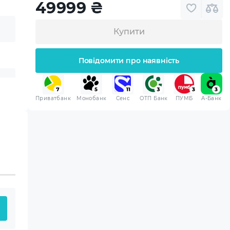
49999
₴
Купити
Повідомити про наявність
Приватбанк
Монобанк
Сенс
ОТП Банк
ПУМБ
A-Банк