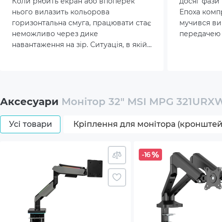
Коли рябить екран або впоперек
досяг фази
нього вилазить кольорова
Епоха комп
Особливості екрану
Flicke
горизонтальна смуга, працювати стає
мучився ви
неможливо через дике
передачею 
Регулювання положення дисплею
Heigh
навантаження на зір. Ситуація, в якій
відгуком, 
мерехтить зображення на моніторі,
сучасні фл
Pivot:
вимагає оперативного пошуку
потреби ра
причин.
Swive
Аксесуари
Монітор 32" MSI MPG 321UR
Tilt: +
Усі товари
Кріплення для монітора (кронште
Кріплення VESA
100x1
-16
Комплектація
Docu
HDMI 
Monit