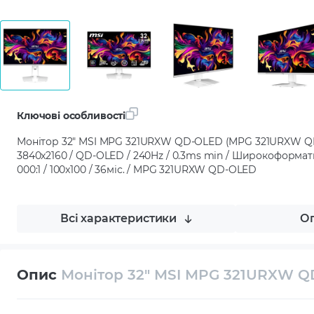
Ключові особливості
Монітор 32" MSI MPG 321URXW QD-OLED (MPG 321URXW QD-
3840x2160 / QD-OLED / 240Hz / 0.3ms min / Широкоформатні (
000:1 / 100x100 / 36міс. / MPG 321URXW QD-OLED
Всі характеристики
Оп
Опис
Монітор 32" MSI MPG 321URXW 