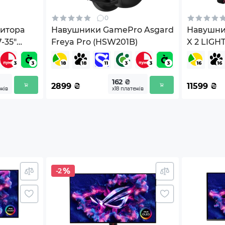
0
ідставки: 718x418х69
итора
Навушники GamePro Asgard
Навушни
-35"
Freya Pro (HSW201B)
X 2 LIGH
Pink (981
e
162 ₴
2899
₴
11599
₴
ежів
х18 платежів
ань
.
ь змінюватися виробником без попередження.
-2