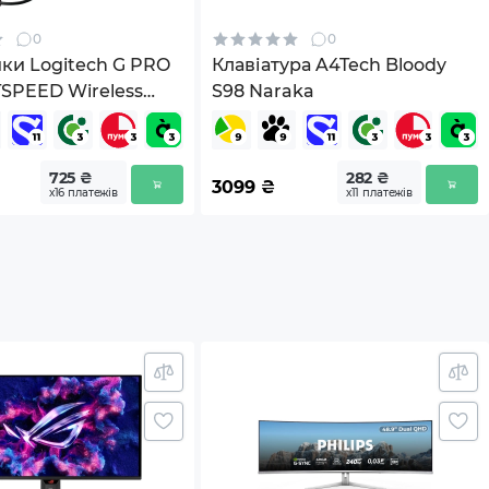
0
0
ки Logitech G PRO
Клавіатура A4Tech Bloody
TSPEED Wireless
S98 Naraka
-001275)
725 ₴
282 ₴
3099
₴
х16 платежів
х11 платежів