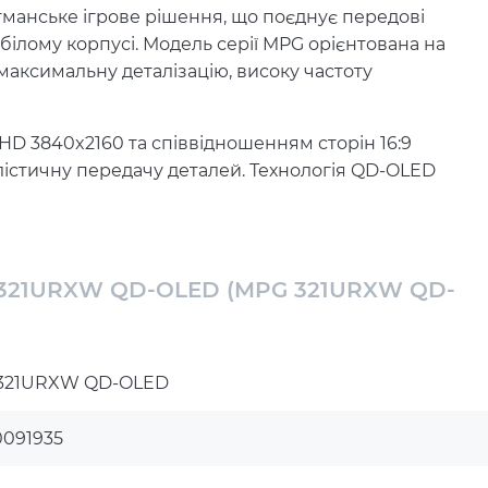
манське ігрове рішення, що поєднує передові
білому корпусі. Модель серії MPG орієнтована на
 максимальну деталізацію, високу частоту
HD 3840x2160 та співвідношенням сторін 16:9
лістичну передачу деталей. Технологія QD-OLED
 до 1 500 000:1 і насичену палітру з 1.07 мільярда
ь картинки під будь-яким ракурсом.
ку 0.3 мс забезпечують надзвичайну плавність
G 321URXW QD-OLED (MPG 321URXW QD-
розриви кадру, а технологія Flicker-Free зменшує
ня. Яскравість до 250 кд/м² і підтримка HDR
321URXW QD-OLED
двищує комфорт сприйняття зображення.
и (0–110 мм), нахилу (+15°~-5°), повороту
0091935
є налаштувати монітор під індивідуальні потреби.