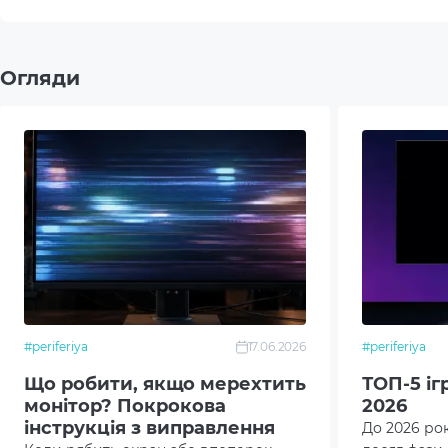
Кут огляду
H:178º
Максимальна кількість кольорів
1.07B
Огляди
Яскравість дисплею
250 c
Контрастність матриці
1 500
Технології синхронизації
Adapt
Інтерфейси
2 x HD
2 x U
#periferiya
17.06.2026
#periferiya
1 x U
Що робити, якщо мерехтить
ТОП-5 іг
монітор? Покрокова
2026
1 x Di
інструкція з виправлення
До 2026 ро