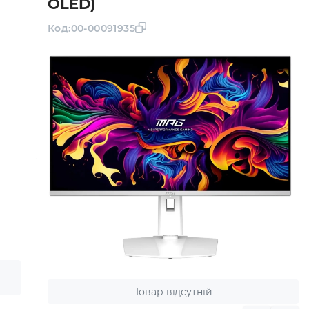
OLED)
Код:
00-00091935
Товар відсутній