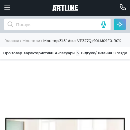
Монітор 31.5" Asus VP327Q (90LM09F0-B01O71)
Головна
Монітори
Про товар
Характеристики
Аксесуари
5
Відгуки/Питання
Огляди