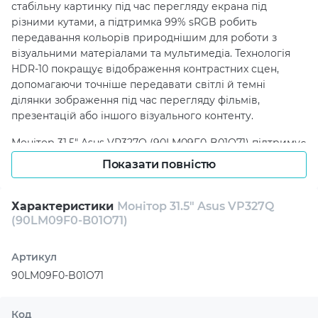
стабільну картинку під час перегляду екрана під
різними кутами, а підтримка 99% sRGB робить
передавання кольорів природнішим для роботи з
візуальними матеріалами та мультимедіа. Технологія
HDR-10 покращує відображення контрастних сцен,
допомагаючи точніше передавати світлі й темні
ділянки зображення під час перегляду фільмів,
презентацій або іншого візуального контенту.
Монітор 31.5" Asus VP327Q (90LM09F0-B01O71) підтримує
Adaptive-Sync, що сприяє плавнішому відображенню
Показати повністю
динамічних сцен і зменшує розриви кадру. Наявність
DisplayPort і HDMI спрощує підключення до
комп’ютера, ноутбука, ігрової консолі або іншого
Характеристики
Монітор 31.5" Asus VP327Q
(90LM09F0-B01O71)
сумісного пристрою, а вбудовані стереодинаміки
дають змогу використовувати монітор для базових
мультимедійних завдань без обов’язкового
Артикул
підключення зовнішньої акустики.
90LM09F0-B01O71
Для зниження навантаження на очі передбачені
технології ASUS Eye Care, зокрема Flicker Free і Blue
Код