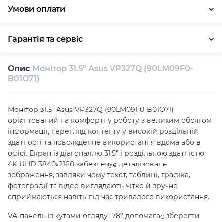
Умови оплати
Оплата частинами
Готівка
Кредит
Гарантія та сервіс
Повернення / обмін протягом 14 днів
Опис
Монітор 31.5" Asus VP327Q (90LM09F0-
Власний сервісний центр
Технічна підтримка
B01O71)
Консультація
Монітор 31.5" Asus VP327Q (90LM09F0-B01O71)
орієнтований на комфортну роботу з великим обсягом
інформації, перегляд контенту у високій роздільній
здатності та повсякденне використання вдома або в
офісі. Екран із діагоналлю 31.5" і роздільною здатністю
4K UHD 3840x2160 забезпечує деталізоване
зображення, завдяки чому текст, таблиці, графіка,
фотографії та відео виглядають чітко й зручно
сприймаються навіть під час тривалого використання.
VA-панель із кутами огляду 178° допомагає зберегти