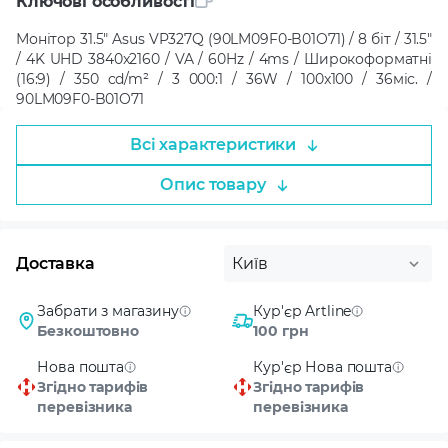
Ключові особливості
Монітор 31.5" Asus VP327Q (90LM09F0-B01O71) / 8 біт / 31.5"
/ 4K UHD 3840x2160 / VA / 60Hz / 4ms / Широкоформатні
(16:9) / 350 cd/m² / 3 000:1 / 36W / 100x100 / 36міс. /
90LM09F0-B01O71
Всі характеристики
Опис товару
Доставка
Київ
Забрати з магазину
Кур'єр Artline
Безкоштовно
100 грн
Нова пошта
Кур'єр Нова пошта
Згідно тарифів
Згідно тарифів
перевізника
перевізника