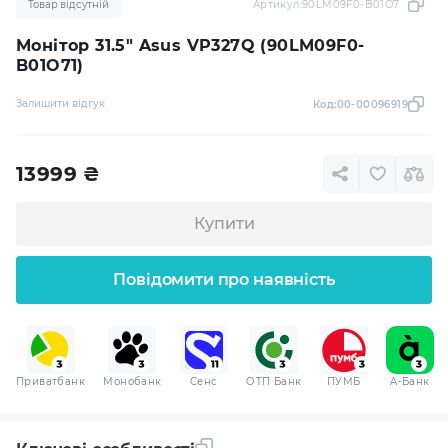
Товар відсутній
Артикул:
90LM09F0-B01O71
Монітор 31.5" Asus VP327Q (90LM09F0-
B01O71)
Залишити відгук
Код:
00-00096919
13999
₴
Купити
Повідомити про наявність
Приватбанк
Монобанк
Сенс
ОТП Банк
ПУМБ
A-Банк