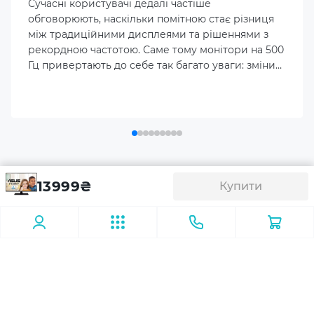
Сучасні користувачі дедалі частіше
H:178º/V:178º
обговорюють, наскільки помітною стає різниця
між традиційними дисплеями та рішеннями з
Максимальна кількість кольорів
рекордною частотою. Саме тому монітори на 500
16.7M
Гц привертають до себе так багато уваги: зміни
на ринку геймінгу вимагають більшої чутливості
й точності.
Колірне поле
99% sRGB
Глибина кольору
Аксесуари
Монітор 31.5" Asus VP327Q
8 біт
13999
₴
Купити
(90LM09F0-B01O71)
Колірне охоплення
Кріплення для монітора (кронштейни)
Навушник
99%+ sRGB
-16
Яскравість дисплею
350 cd/m²