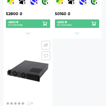
52800
₴
50160
₴
4800 ₴
4560 ₴
х11 платежів
х11 платежів
0