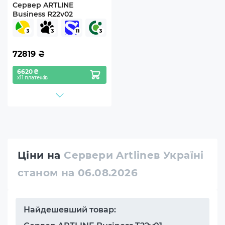
Сервер ARTLINE
Business R22v02
72819
₴
6620 ₴
х11 платежів
Ціни на
Сервери Artlineв Україні
станом на 06.08.2026
Найдешевший товар: