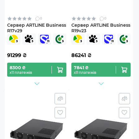
0
0
Сервер ARTLINE Business
Сервер ARTLINE Business
R17v29
R19v23
91299
₴
86241
₴
8300 ₴
7841 ₴
х11 платежів
х11 платежів