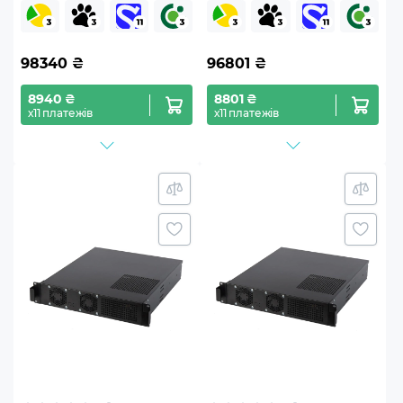
98340
₴
96801
₴
8940 ₴
8801 ₴
х11 платежів
х11 платежів