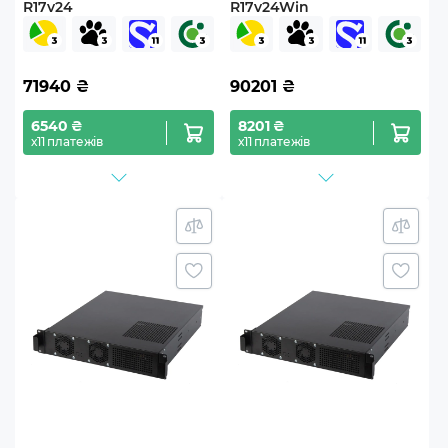
R17v24
R17v24Win
71940
₴
90201
₴
6540 ₴
8201 ₴
х11 платежів
х11 платежів