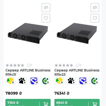
0
0
Сервер ARTLINE Business
Сервер ARTLINE Business
R19v31
R15v23
78099
₴
76341
₴
7100 ₴
6941 ₴