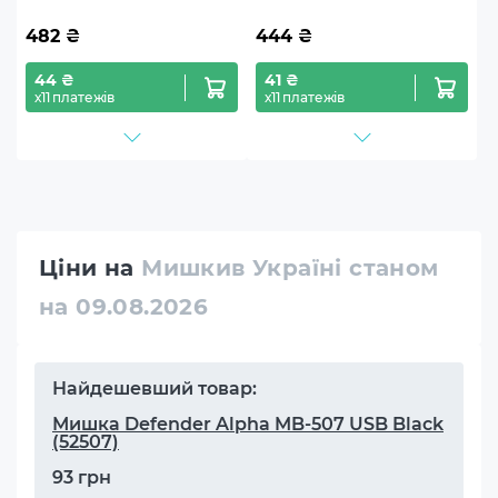
482
₴
444
₴
44 ₴
41 ₴
х11 платежів
х11 платежів
Ціни на
Мишкив Україні станом
на 09.08.2026
Найдешевший товар:
Мишка Defender Alpha MB-507 USB Black
(52507)
93 грн