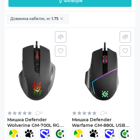
Фільтри
Довжина кабелю, м:
1.75
0
0
Мишка Defender
Мишка Defender
Wolverine GM-700L RGB
Warfame GM-880L USB
USB Black (52700)
Black (52880)