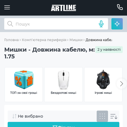
Довжина кабелю, м: 1.
Головна
Комп'ютерна периферія
Мишки
Мишки - Довжина кабелю, м:
2 у наявності
1.75
ТОП за свої гроші
Бездротові миші
Ігрові миші
Не вибрано