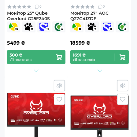
0
0
Монітор 25" Qube
Монітор 27" AOC
Overlord G25F240S
Q27G41ZDF
5499
₴
18599
₴
500 ₴
1691 ₴
х11 платежів
х11 платежів