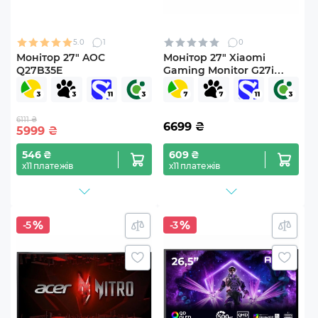
5.0
1
0
Монітор 27" AOC
Монітор 27" Xiaomi
Q27B35E
Gaming Monitor G27i
2026 (ELA6370EU)
6111 ₴
6699
₴
5999
₴
546 ₴
609 ₴
х11 платежів
х11 платежів
-5
-3