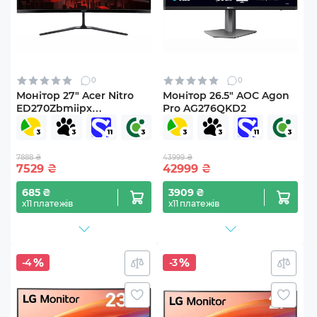
0
0
Монітор 27" Acer Nitro
Монітор 26.5" AOC Agon
ED270Zbmiipx
Pro AG276QKD2
(UM.HE0EE.Z01)
7888 ₴
43999 ₴
7529
₴
42999
₴
685 ₴
3909 ₴
х11 платежів
х11 платежів
-4
-3