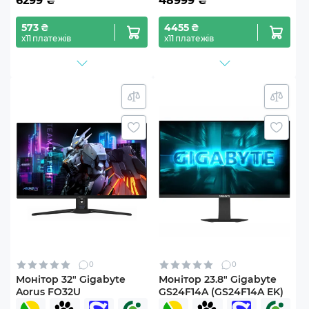
6299
₴
48999
₴
573 ₴
4455 ₴
х11 платежів
х11 платежів
0
0
Монітор 32" Gigabyte
Монітор 23.8" Gigabyte
Aorus FO32U
GS24F14A (GS24F14A EK)