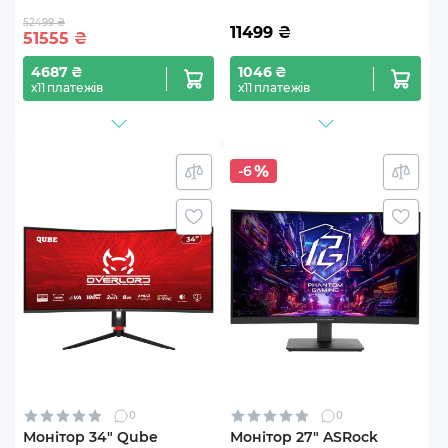
52499 ₴
11499
₴
51555
₴
4687 ₴
1046 ₴
х11 платежів
х11 платежів
-6
0
0
Монітор 34" Qube
Монітор 27" ASRock