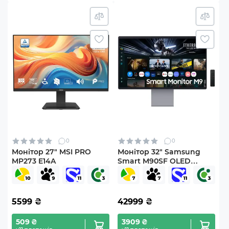
0
0
Монітор 27" MSI PRO
Монітор 32" Samsung
MP273 E14A
Smart M90SF OLED
(LS32FM902SZXUA)
5599
₴
42999
₴
509 ₴
3909 ₴