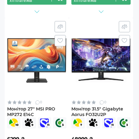
х11 платежів
х11 платежів
0
0
Монітор 27" MSI PRO
Монітор 31.5" Gigabyte
MP272 E14C
Aorus FO32U2P