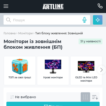
Тип блоку живлення: Зовнішній
Головна
Монітори
Монітори із зовнішнім
51 у наявності
блоком живлення (БП)
ТОП за свої гроші
Ігрові монітори
OLED та Mini LED
монітори
Не вибрано