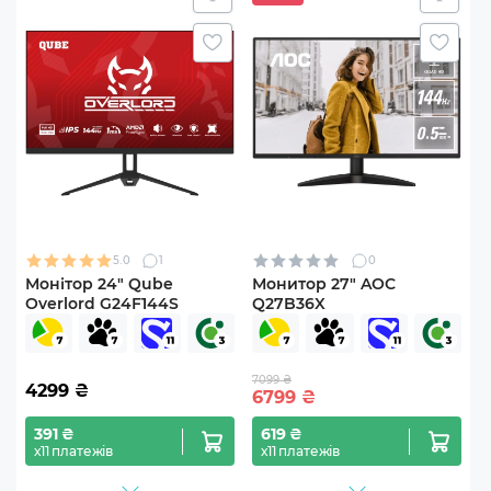
5.0
1
0
Монітор 24" Qube
Монитор 27" AOC
Overlord G24F144S
Q27B36X
7099 ₴
4299
₴
6799
₴
391 ₴
619 ₴
х11 платежів
х11 платежів