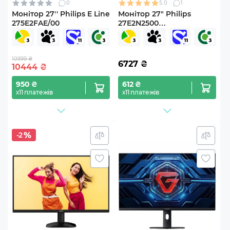
0
5.0
1
Монітор 27'' Philips E Line
Монітор 27" Philips
275E2FAE/00
27E2N2500
(27E2N2500/00)
10999 ₴
6727
₴
10444
₴
950 ₴
612 ₴
х11 платежів
х11 платежів
-2