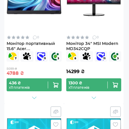
0
0
Монітор портативный
Монітор 34" MSI Modern
15.6" Acer
MD342CQP
PM161QJ2bmiuux
(UM.ZP1EE.201)
5099 ₴
14299
₴
4788
₴
436 ₴
1300 ₴
х11 платежів
х11 платежів