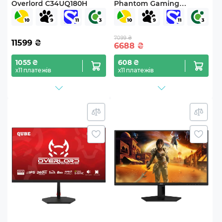
Overlord C34UQ180H
Phantom Gaming
PG27QRT1B
7099 ₴
11599
₴
6688
₴
1055 ₴
608 ₴
х11 платежів
х11 платежів