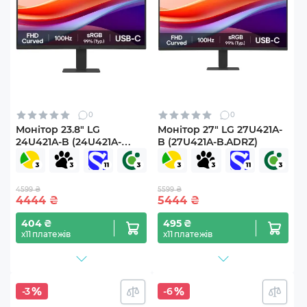
0
0
Монітор 23.8" LG
Монітор 27" LG 27U421A-
24U421A-B (24U421A-
B (27U421A-B.ADRZ)
B.ADRZ)
4599 ₴
5599 ₴
4444
₴
5444
₴
404 ₴
495 ₴
х11 платежів
х11 платежів
-3
-6