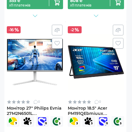
555 ₴
808 ₴
х11 платежів
х11 платежів
-16
-2
0
0
Монітор 27" Philips Evnia
Монітор 18.5" Acer
27M2N6501L
PM191QEbmiuux
(27M2N6501L/00)
(UM.XP1EE.E01)