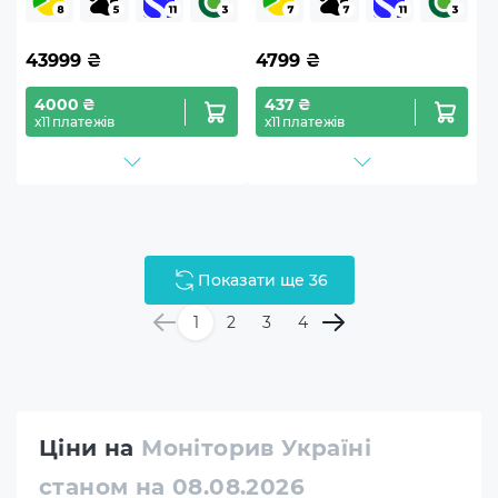
43999
₴
4799
₴
4000 ₴
437 ₴
х11 платежів
х11 платежів
Показати ще 36
1
2
3
4
Ціни на
Моніторив Україні
станом на 08.08.2026