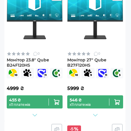
0
0
Монітор 23.8" Qube
Монітор 27" Qube
B24F120HS
B27F120HS
4999
₴
5999
₴
455 ₴
546 ₴
х11 платежів
х11 платежів
-5