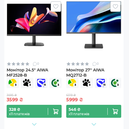
0
0
Монітор 24.5" AIWA
Монітор 27" AIWA
MF2528-B
MQ2712-B
3695 ₴
6319 ₴
3599
₴
5999
₴
328 ₴
546 ₴
х11 платежів
х11 платежів