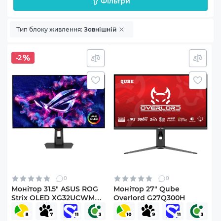
Фільтри
Тип блоку живлення:
Зовнішній
-2
0
0
Монітор 31.5" ASUS ROG
Монітор 27" Qube
Strix OLED XG32UCWMG
Overlord G27Q300H
(90LM0BW0-B01371)