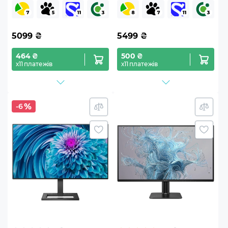
2026 (ELA6364EU)
B01A71)
5099
₴
5499
₴
464 ₴
500 ₴
х11 платежів
х11 платежів
-6