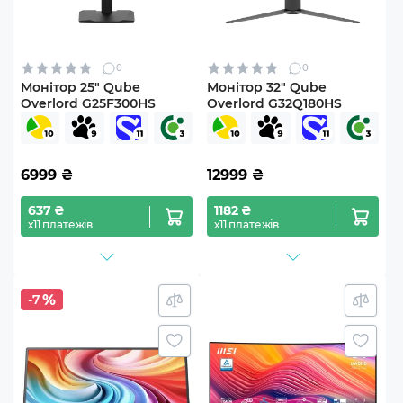
0
0
Монітор 25" Qube
Монітор 32" Qube
Overlord G25F300HS
Overlord G32Q180HS
6999
₴
12999
₴
637 ₴
1182 ₴
х11 платежів
х11 платежів
-7