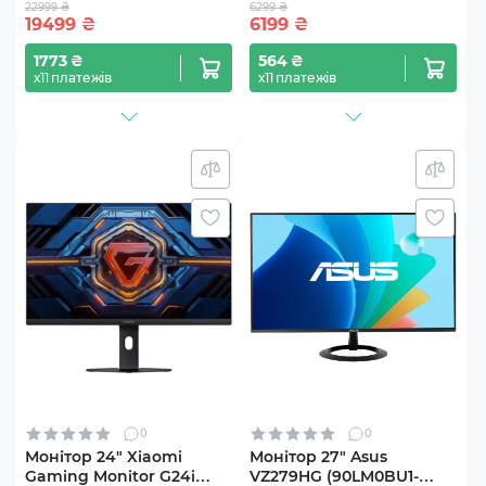
22999 ₴
6299 ₴
19499
₴
6199
₴
1773 ₴
564 ₴
х11 платежів
х11 платежів
0
0
Монітор 24" Xiaomi
Монітор 27" Asus
Gaming Monitor G24i
VZ279HG (90LM0BU1-