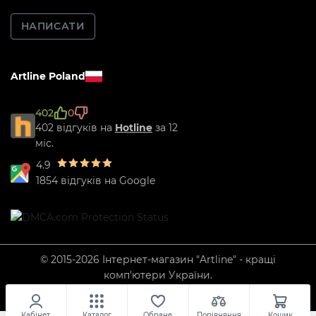
НАПИСАТИ
Artline Poland
402
0
402 відгуків на
Hotline
за 12
міс.
4.9
1854 відгуків на Google
© 2015-2026 Інтернет-магазин "Artline" - кращі
комп'ютери України.
Кабінет
Каталог
Обране
Порівняння
Кошик