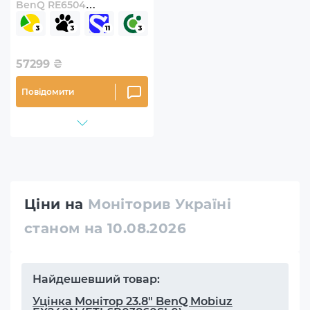
BenQ RE6504
(9H.F9ETK.DE6)
57299
₴
Повідомити
Ціни на
Моніторив Україні
станом на 10.08.2026
Найдешевший товар:
Уцінка Монітор 23.8" BenQ Mobiuz