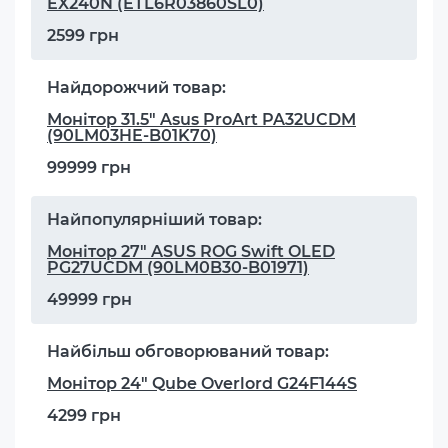
EX240N (ETL6R03860SL0)
2599 грн
Найдорожчий товар:
Монітор 31.5" Asus ProArt PA32UCDM
(90LM03HE-B01K70)
99999 грн
Найпопулярніший товар:
Монітор 27" ASUS ROG Swift OLED
PG27UCDM (90LM0B30-B01971)
49999 грн
Найбільш обговорюваний товар:
Монітор 24" Qube Overlord G24F144S
4299 грн