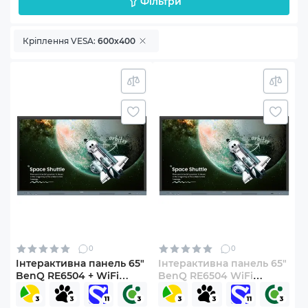
Фільтри
Кріплення VESA:
600x400
0
0
Інтерактивна панель 65"
Інтерактивна панель 65"
BenQ RE6504 + WiFi
BenQ RE6504 WiFi
(9H.F9ETK.DE8)
(9H.F9ETK.DE6.WiFi)