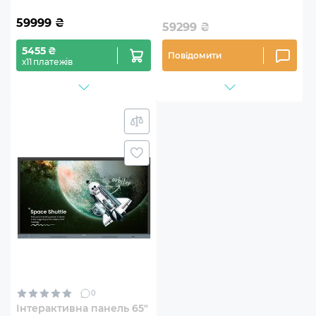
59999
₴
59299
₴
5455 ₴
Повідомити
х11 платежів
0
Інтерактивна панель 65"