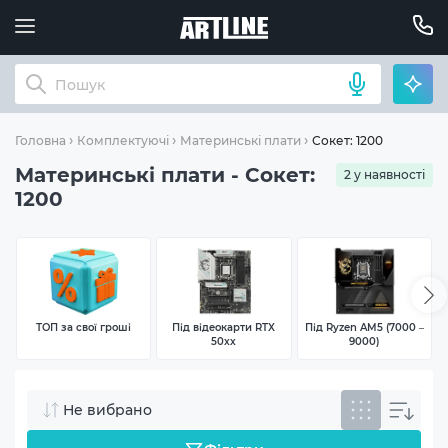
Сокет: 1200
Головна
Комплектуючі
Материнські плати
Материнські плати - Сокет:
2 у наявності
1200
ТОП за свої гроші
Під відеокарти RTX
Під Ryzen AM5 (7000 –
50xx
9000)
Не вибрано