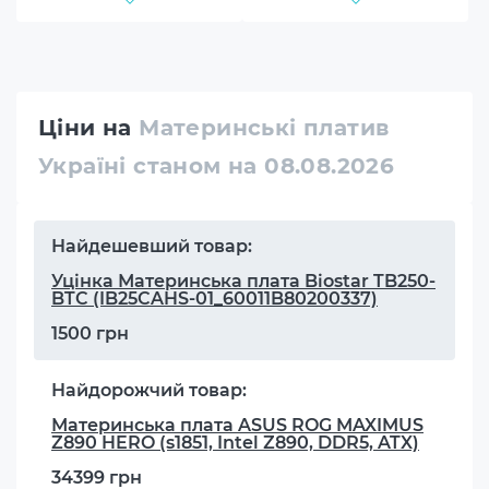
Ціни на
Материнські платив
Україні станом на 08.08.2026
Найдешевший товар:
Уцінка Материнська плата Biostar TB250-
BTC (IB25CAHS-01_60011B80200337)
1500 грн
Найдорожчий товар:
Материнська плата ASUS ROG MAXIMUS
Z890 HERO (s1851, Intel Z890, DDR5, ATX)
34399 грн