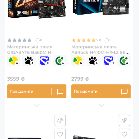
0
5.0
1
Материнська плата
Материнська плата
GIGABYTE B560M H
ASRock H410M-H/M.2 SE
(s1200, Intel H410, DDR4,
mATX)
3559
₴
2799
₴
Повідомити
Повідомити