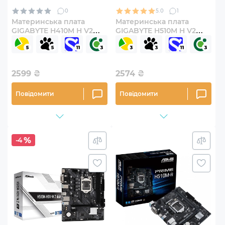
0
5.0
1
Материнська плата
Материнська плата
GIGABYTE H410M H V2
GIGABYTE H510M H V2
(s1200, Intel H410, DDR4,
(s1200, Intel H510, DDR4,
mATX)
mATX)
2599
₴
2574
₴
Повідомити
Повідомити
-4