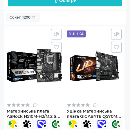
Фільтри
Сокет:
1200
УЦІНКА
0
0
Материнська плата
Уцінка Материнська
ASRock H510M-H2/M.2 SE
плата GIGABYTE Q570M
(s1200, Intel H510, DDR4,
D3H (SN230600021265)
mATX)