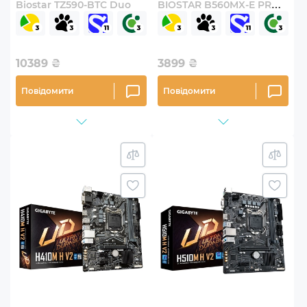
Biostar TZ590-BTC Duo
BIOSTAR B560MX-E PRO
(s1200/B560/DDR4/mATX)
10389
₴
3899
₴
Повідомити
Повідомити