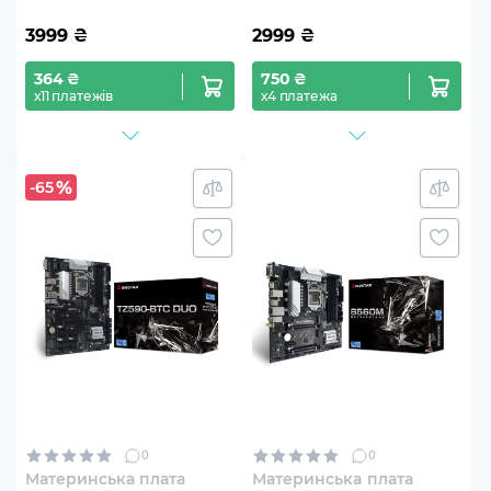
3999
₴
2999
₴
364 ₴
750 ₴
х11 платежів
х4 платежа
-65
0
0
Материнська плата
Материнськa плата