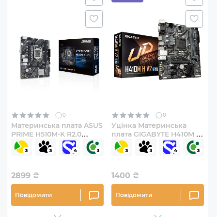
0
0
Материнська плата ASUS
Уцінка Материнська
PRIME H510M-K R2.0
плата GIGABYTE H410M H
(s1200, Intel H510, DDR4,
V2 (SN22344A002281)
mATX)
2899
₴
1400
₴
Повідомити
Повідомити