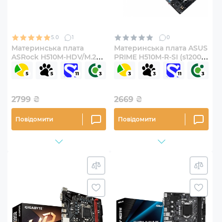
5.0
1
0
Материнська плата
Материнська плата ASUS
ASRock H510M-HDV/M.2
PRIME H510M-R-SI (s1200,
SE (s1200, Intel H510,
Intel H510, DDR4, mATX)
DDR4, mATX)
2799
₴
2669
₴
Повідомити
Повідомити