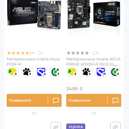
5.0
1
0
Материнська плата Asus
Материнська плата ASUS
P12R-M
PRIME H510M-R R2.0-SI
(s1200, Intel H510, DDR4,
mATX)
3499
₴
Повідомити
Повідомити
УЦІНКА