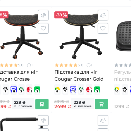
38
-38
5.0
1
5.0
1
дставка для ніг
Підставка для ніг
Регуль
ougar Crosse
Cougar Crosser Gold
підста
Office
99 ₴
3999 ₴
228 ₴
228 ₴
499
₴
2499
₴
1299
₴
х11 платежів
х11 платежів