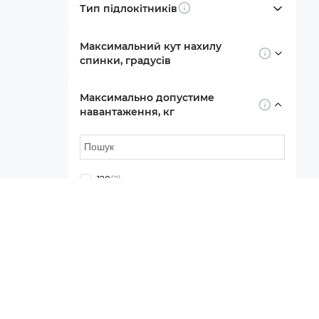
Тип підлокітників
Info
Максимальний кут нахилу
Info
спинки, градусів
Максимально допустиме
Info
навантаження, кг
120
(2)
25
(2)
Показати ще
13
Додатково
Колір