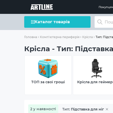
Покупця
Каталог товарів
Тип: Підста
Головна
Комп'ютерна периферія
Крісла
Крісла - Тип: Підставка
ТОП за свої гроші
Крісла для геймер
2 у наявності
Тип:
Підставка для ніг