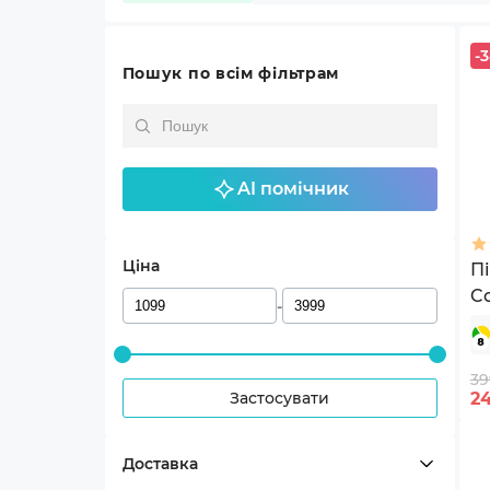
-
Пошук по всім фільтрам
AI помічник
Ціна
Пі
C
-
39
Застосувати
2
Доставка