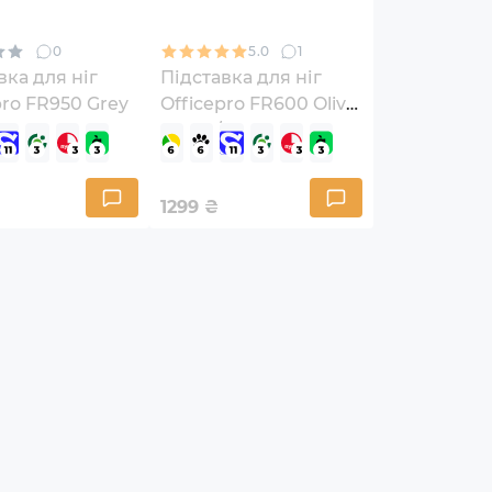
0
5.0
1
вка для ніг
Підставка для ніг
pro FR950 Grey
Officepro FR600 Olive
Green/Black
1299
₴