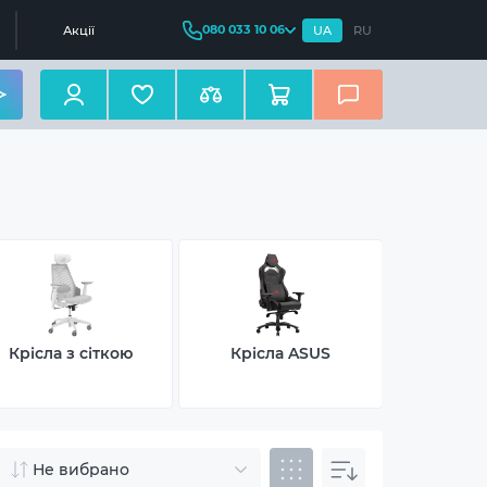
080 033 10 06
Акції
UA
RU
Крісла з сіткою
Крісла ASUS
Крісл
Не вибрано