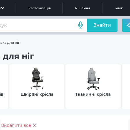
м
Кастомізація
Рішення
Блог
Знайти
вка для ніг
 для ніг
ів
Шкіряні крісла
Тканинні крісла
Видалити все