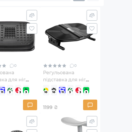
0
0
ована
Регульована
вка для ніг
підставка для ніг
Pro FR716
OfficePro FR600B
1199
₴