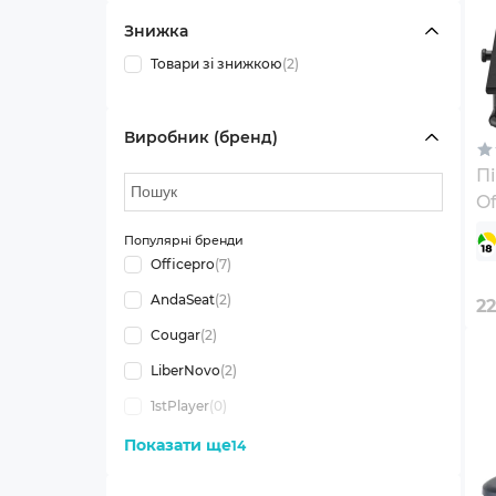
Знижка
Товари зі знижкою
(2)
Виробник (бренд)
Пі
Of
Bl
Популярні бренди
Officepro
(7)
AndaSeat
(2)
2
Cougar
(2)
LiberNovo
(2)
1stPlayer
(0)
Показати ще
14