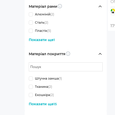
Of
Матеріал рами
Bl
Info
Алюміній
(2)
Сталь
(2)
17
Пластік
(5)
Показати ще
1
Матеріал покриття
Info
Штучна замша
(1)
Тканина
(2)
Екошкіра
(2)
Показати ще
15