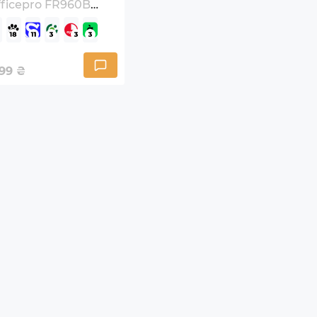
ficepro FR960B
ack
99
₴