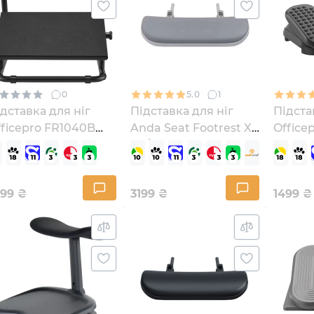
0
5.0
1
дставка для ніг
Підставка для ніг
Підста
ficepro FR1040B
Anda Seat Footrest X-
Office
ack
Air/X-Air Pro Gray
(WY-AC-JT-01-G)
299
₴
3199
₴
1499
₴