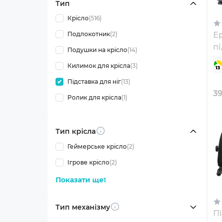
Тип
Крісло
(516)
Подлокотник
(2)
Е
пі
Подушки на крісло
(14)
Li
Килимок для крісла
(3)
Fo
Підставка для ніг
(13)
B
3
0
Ролик для крісла
(1)
Тип крісла
Info
Геймерське крісло
(2)
Ігрове крісло
(2)
Показати ще
1
Тип механізму
Info
Пі