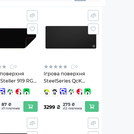
0
0
 поверхня
Ігрова поверхня
Steller 919 RGB
SteelSeries QcK
(LRG-GMP919)
Performance XL
Control Black (63435)
87 ₴
275 ₴
3299
₴
х11 платежів
х12 платежів