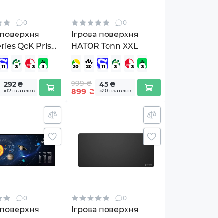
0
0
 поверхня
Ігрова поверхня
eries QcK Prism
HATOR Tonn XXL
XL (SS63826)
999 ₴
292 ₴
45 ₴
899
₴
х12 платежів
х20 платежів
0
0
 поверхня
Ігрова поверхня