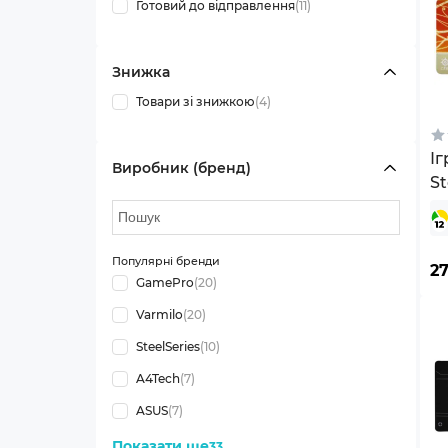
Готовий до відправлення
(11)
Знижка
Товари зі знижкою
(4)
І
Виробник (бренд)
St
CS
Lo
Популярні бренди
2
GamePro
(20)
Varmilo
(20)
SteelSeries
(10)
A4Tech
(7)
ASUS
(7)
Показати ще
33