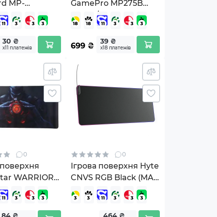
rd MP-
GamePro MP275B
SYSTEM-XL-01
Speed/Control Black
30 ₴
39 ₴
699
₴
х11 платежів
х18 платежів
0
0
 поверхня
Ігрова поверхня Hyte
Star WARRIOR
CNVS RGB Black (MAT-
ck
HYTE-CNVS-B)
_MPD_WARRIOR)
84 ₴
464 ₴