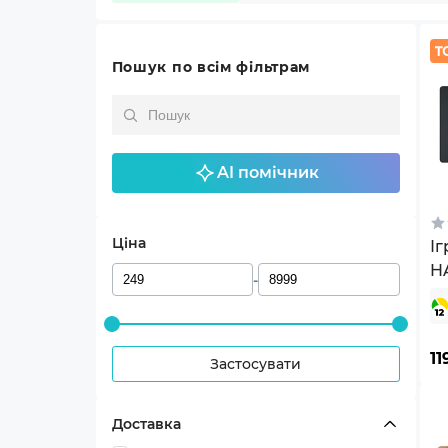
Пошук по всім фільтрам
AI помічник
Ціна
І
H
-
11
Застосувати
Доставка