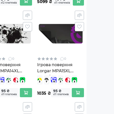
5099
₴
х12 платежів
х11 платежів
0
0
 поверхня
Ігрова поверхня
 MPA14XL
Lorgar MPA15XL
White (LRG-
Black/Purple (LRG-
XL)
MPA15XL)
95 ₴
95 ₴
1035
₴
х11 платежів
х11 платежів