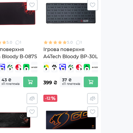
5.0
1
5.0
1
 поверхня
Ігрова поверхня
 Bloody B-087S
A4Tech Bloody BP-30L
43 ₴
37 ₴
399
₴
х11 платежів
х11 платежів
-12