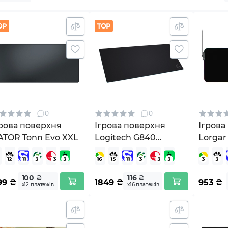
0
0
грова поверхня
Ігрова поверхня
Ігрова
ATOR Tonn Evo XXL
Logitech G840
Lorgar 
Gaming Mouse Pad
Black 
Black (943-000778)
100 ₴
116 ₴
99
₴
1849
₴
953
₴
х12 платежів
х16 платежів