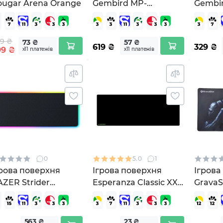
ougar Arena Orange
Gembird MP-
Gembi
GAMELED-L
SOLAR
9 ₴
73 ₴
57 ₴
619
₴
329
₴
99
₴
х11 платежів
х11 платежів
0
5.0
1
грова поверхня
Ігрова поверхня
Ігрова
ZER Strider
Esperanza Classic XXL
Grava
hroma (RZ02-
(EGP106K)
XL Bla
4490100-R3M1)
(GSA8
563 ₴
23 ₴