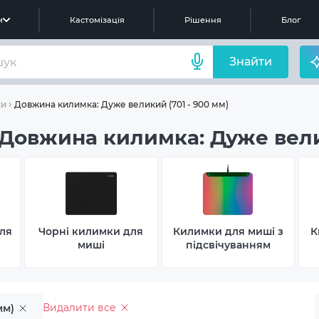
м
Кастомізація
Рішення
Блог
Знайти
Довжина килимка: Дуже великий (701 - 900 мм)
ки
Довжина килимка: Дуже велик
ля
Чорні килимки для
Килимки для миші з
К
миші
підсвічуванням
Видалити все
мм)