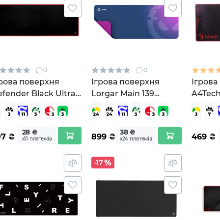
0
0
грова поверхня
Ігрова поверхня
Ігрова
fender Black Ultra
Lorgar Main 139
A4Tech
0561)
Purple (LRG-GMP139)
28 ₴
38 ₴
07
₴
899
₴
469
₴
х11 платежів
х24 платежів
-17