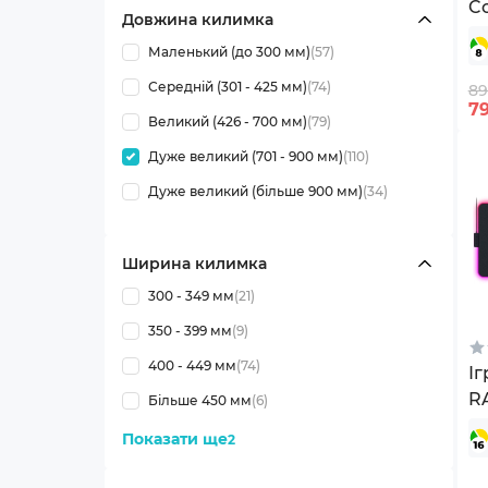
C
Довжина килимка
Маленький (до 300 мм)
(57)
Середній (301 - 425 мм)
(74)
89
7
Великий (426 - 700 мм)
(79)
Дуже великий (701 - 900 мм)
(110)
Дуже великий (більше 900 мм)
(34)
Ширина килимка
300 - 349 мм
(21)
350 - 399 мм
(9)
400 - 449 мм
(74)
І
RA
Більше 450 мм
(6)
C
Показати ще
2
0