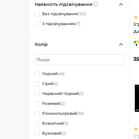
Наявність підсвічування
Info
Без підсвічування
(103)
З підсвічуванням
(7)
І
A4
Bl
Колір
3
Чорний
(46)
Сірий
(6)
Червоний-Чорний
(2)
Рожевий
(2)
Різнокольоровий
(38)
Блакитний
(3)
Бузковий
(2)
І