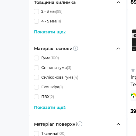
8
Товщина килимка
2 - 3 мм
(99)
4 - 5 мм
(11)
Показати ще
2
Матеріал основи
Info
Гума
(100)
Спінена гума
(3)
Іг
Силіконова гума
(4)
Te
Екошкіра
(1)
ПВХ
(2)
Показати ще
2
3
Матеріал поверхні
Info
Тканина
(100)