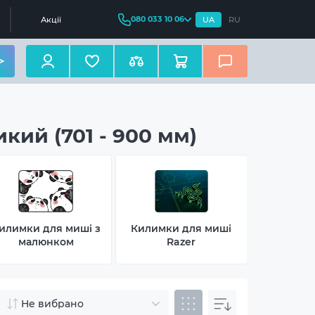
080 033 10 06
Акції
UA
RU
ий (701 - 900 мм)
илимки для миші з
Килимки для миші
Килимки
малюнком
Razer
Log
Не вибрано