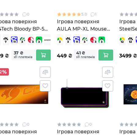
0
5.0
1
грова поверхня
Ігрова поверхня
Ігрова
4Tech Bloody BP-50L
AULA MP-XL Mouse
SteelS
ack
Pad (6948391216034)
Cloth 
37 ₴
41 ₴
99
₴
449
₴
3499
₴
х11 платежів
х11 платежів
2
0
0
грова поверхня
Ігрова поверхня
Ігрова