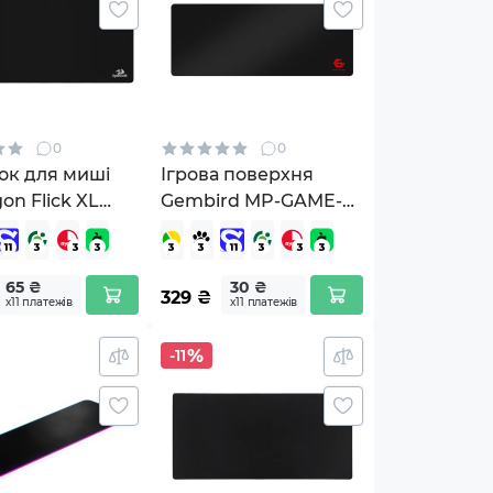
0
0
ок для миші
Ігрова поверхня
on Flick XL
Gembird MP-GAME-
XL
_Redragon)
65 ₴
30 ₴
329
₴
х11 платежів
х11 платежів
-11