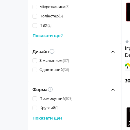
Мікротканина
(3)
Поліестер
(3)
ПВХ
(2)
Показати ще
7
І
Дизайн
Info
De
З малюнком
(37)
(5
Однотонний
(36)
3
Форма
Info
Прямокутний
(109)
Круглий
(1)
Показати ще
1