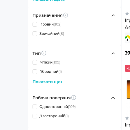
Призначення
Info
І
Ігровий
(102)
A
Звичайний
(8)
Bl
3
Тип
Info
М'який
(109)
-1
Гібридний
(1)
Показати ще
1
Робоча поверхня
Info
Односторонній
(109)
Двосторонній
(1)
І