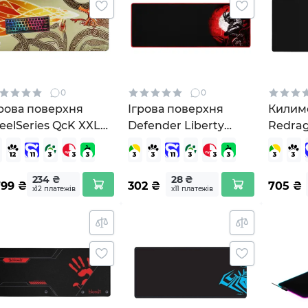
0
0
грова поверхня
Ігрова поверхня
Килим
eelSeries QcK XXL
Defender Liberty
Redrag
2 Edition Dragon
(50562)
Black
re (63448)
(77990
234 ₴
28 ₴
799
₴
302
₴
705
₴
х12 платежів
х11 платежів