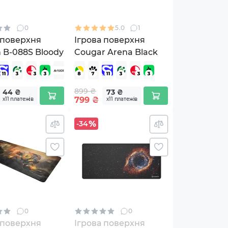
0
5.0
1
 поверхня
Ігрова поверхня
 B-088S Bloody
Cougar Arena Black
899 ₴
44 ₴
73 ₴
799
₴
х11 платежів
х11 платежів
-34
0
0
 поверхня
Ігрова поверхня