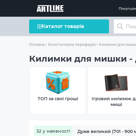
Покупця
Каталог товарів
Головна
Комп'ютерна периферія
Килимки для миш
Килимки для мишки - 
ТОП за свої гроші
Ігровий килимок д
миші
32 у наявності
Дуже великий (701 - 900 