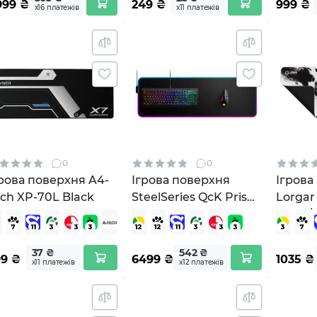
999
₴
249
₴
999
₴
х16 платежів
х11 платежів
0
0
рова поверхня A4-
Ігрова поверхня
Ігрова
ch XP-70L Black
SteelSeries QcK Prism
Lorgar
Cloth 3XL Etail RGB
Black/
Black (63512)
MPA14
37 ₴
542 ₴
99
₴
6499
₴
1035
₴
х11 платежів
х12 платежів