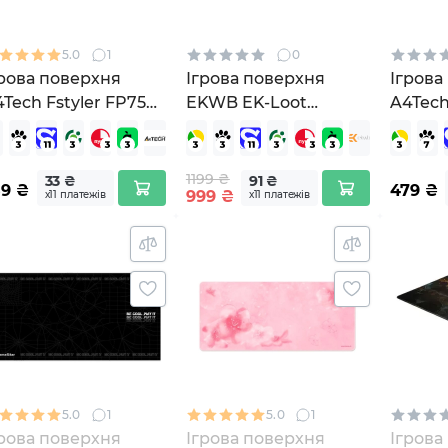
5.0
1
0
грова поверхня
Ігрова поверхня
Ігрова
Tech Fstyler FP75
EKWB EK-Loot
A4Tech
ack
Mousepad - Black L
(3831109861929)
1199 ₴
33 ₴
91 ₴
59
₴
479
₴
999
₴
х11 платежів
х11 платежів
5.0
1
5.0
1
грова поверхня
Ігрова поверхня
Ігрова