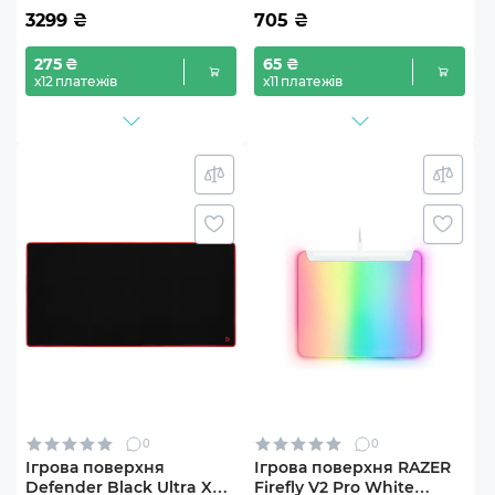
3299
₴
705
₴
275 ₴
65 ₴
х12 платежів
х11 платежів
0
0
Ігрова поверхня
Ігрова поверхня RAZER
Defender Black Ultra XXL
Firefly V2 Pro White