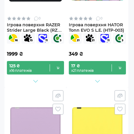
0
0
Ігрова поверхня RAZER
Ігрова поверхня HATOR
Strider Large Black (RZ02-
Tonn EVO S L.E. (HTP-003)
03810200-R3M1)
1999
₴
349
₴
125 ₴
17 ₴
х16 платежів
х21 платежів