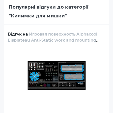
Популярні відгуки до категорії
"Килимки для мишки"
Відгук на
Игровая поверхность Alphacool
Eisplateau Anti-Static work and mounting
mat 120x60cm (90334)