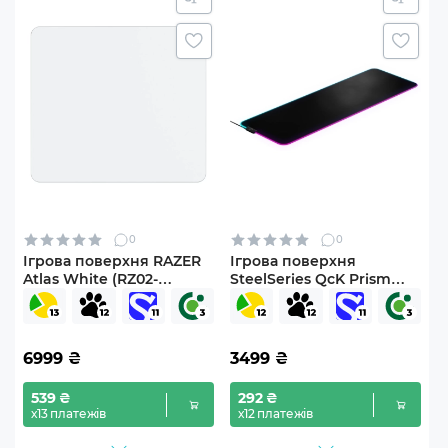
0
0
Ігрова поверхня RAZER
Ігрова поверхня
Atlas White (RZ02-
SteelSeries QcK Prism
04890200-R3M1)
Cloth XL (SS63826)
6999
₴
3499
₴
539 ₴
292 ₴
х13 платежів
х12 платежів