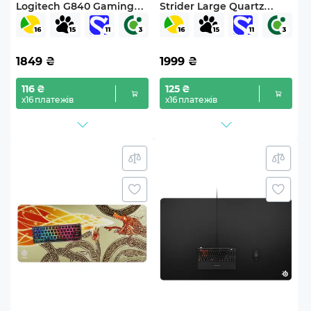
Logitech G840 Gaming
Strider Large Quartz
Mouse Pad Black (943-
(RZ02-03810300-R3M1)
000778)
1849
₴
1999
₴
116 ₴
125 ₴
х16 платежів
х16 платежів