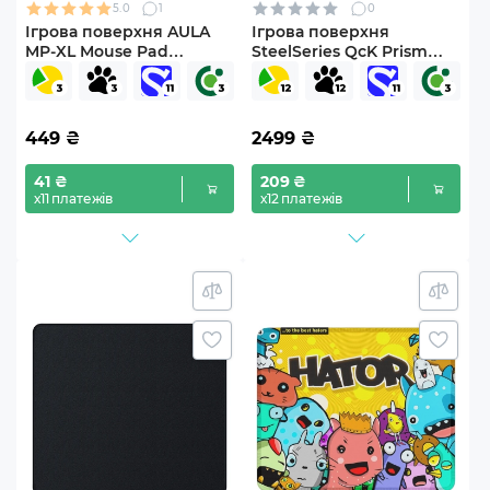
5.0
1
0
Ігрова поверхня AULA
Ігрова поверхня
MP-XL Mouse Pad
SteelSeries QcK Prism
(6948391216034)
Cloth Medium (SS63825)
449
₴
2499
₴
41 ₴
209 ₴
х11 платежів
х12 платежів