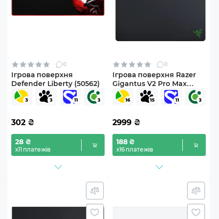
0
0
Ігрова поверхня
Ігрова поверхня Razer
Defender Liberty (50562)
Gigantus V2 Pro Max
control L (RZ02-05490100-
R3M1)
302
₴
2999
₴
28 ₴
188 ₴
х11 платежів
х16 платежів