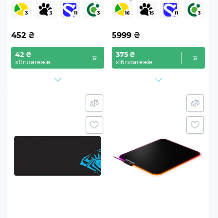
(50564)
(RZ02-01830200-R3M1)
452
₴
5999
₴
42 ₴
375 ₴
х11 платежів
х16 платежів