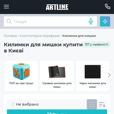
Килимки для мишки
Головна
Комп'ютерна периферія
Килимки для мишки купити
137 у наявності
в Києві
ТОП за свої гроші
Ігровий килимок для
Чорні килимки для
миші
миші
Не вибрано