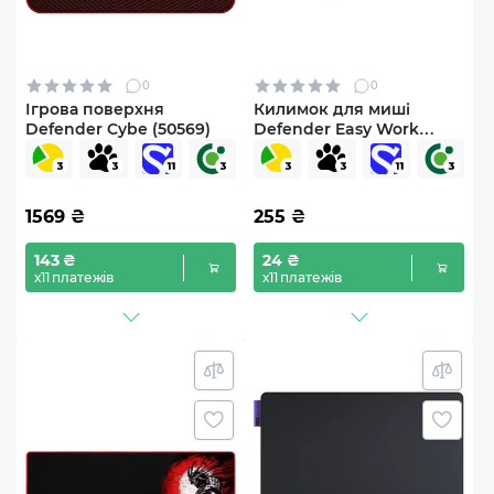
0
0
Ігрова поверхня
Килимок для миші
Defender Cybe (50569)
Defender Easy Work
(50905)
1569
₴
255
₴
143 ₴
24 ₴
х11 платежів
х11 платежів