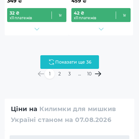
349
₴
459
₴
32 ₴
42 ₴
х11 платежів
х11 платежів
Показати ще 36
1
2
3
...
10
Ціни на
Килимки для мишкив
Україні станом на 07.08.2026