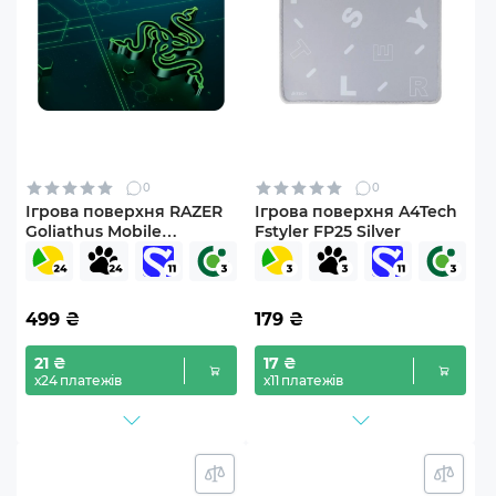
0
0
Ігрова поверхня RAZER
Ігрова поверхня A4Tech
Goliathus Mobile
Fstyler FP25 Silver
Multicolor (RZ02-
01820200-R3M1)
499
₴
179
₴
21 ₴
17 ₴
х24 платежів
х11 платежів