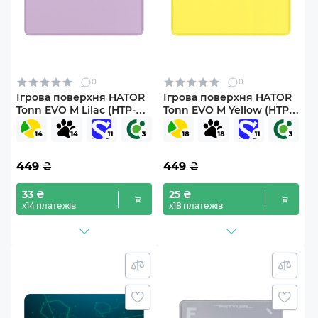
0
0
Ігрова поверхня HATOR
Ігрова поверхня HATOR
Tonn EVO M Lilac (HTP-
Tonn EVO M Yellow (HTP-
023)
024)
449
₴
449
₴
33 ₴
25 ₴
х14 платежів
х18 платежів