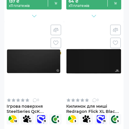
137 ₴
64 ₴
х11 платежів
х11 платежів
0
0
Ігрова поверхня
Килимок для миші
SteelSeries QcK
Redragon Flick XL Black
Performance XL Control
(77990_Redragon)
Black (63435)