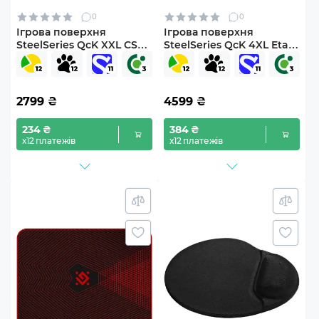
0
0
Ігрова поверхня
Ігрова поверхня
SteelSeries QcK XXL CS2
SteelSeries QcK 4XL Etail
Edition Dragon Lore
Black (63851)
(63448)
2799
₴
4599
₴
234 ₴
384 ₴
х12 платежів
х12 платежів