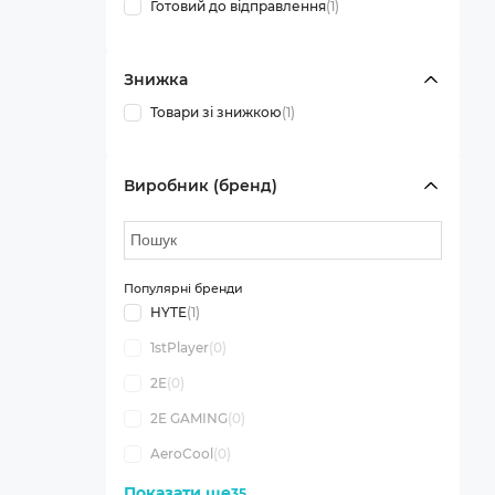
Готовий до відправлення
(1)
Знижка
Товари зі знижкою
(1)
Виробник (бренд)
Популярні бренди
HYTE
(1)
1stPlayer
(0)
2E
(0)
2E GAMING
(0)
AeroCool
(0)
Показати ще
35