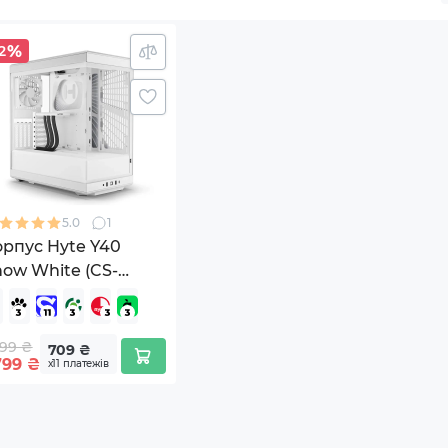
2
5.0
1
орпус Hyte Y40
ow White (CS-
YTE-Y40-WW)
99 ₴
709 ₴
799
₴
х11 платежів