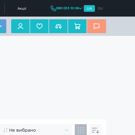
080 033 10 06
Акції
UA
RU
Не вибрано