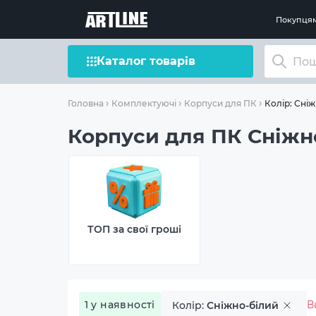
Покупця
Каталог товарів
Колір: Сні
Головна
Комплектуючі
Корпуси для ПК
Корпуси для ПК Сніжно
ТОП за свої гроші
1 у наявності
В
Колір:
Сніжно-білий