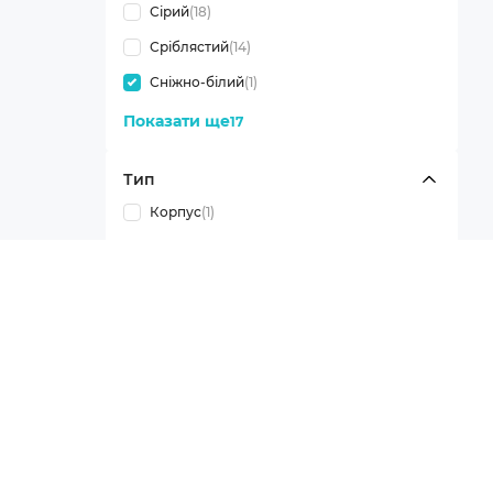
Сірий
(18)
Сріблястий
(14)
Сніжно-білий
(1)
Показати ще
17
Тип
Корпус
(1)
Показати ще
2
Призначення
Info
Для просунутого
(1)
Показати ще
5
Варіант встановлення
Info
Вертикальний
(1)