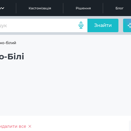
м
Кастомізація
Рішення
Блог
Знайти
жно-білий
-Білі
идалити все