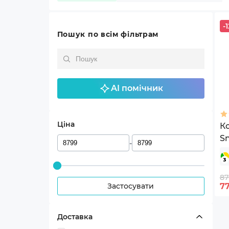
-1
Пошук по всім фільтрам
AI помічник
Ціна
К
Sn
-
H
87
Застосувати
7
Доставка