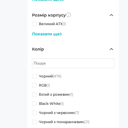
Розмір корпусу
Info
Великий ATX
(1)
Показати ще
3
Колір
Чорний
(876)
RGB
(1)
Білий з рожевим
(1)
Black-White
(1)
Чорний з червоним
(7)
Чорний з помаранчевим
(21)