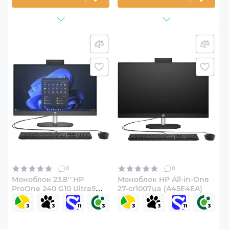
0
0
Моноблок 23.8'' HP
Моноблок HP All-in-One
ProOne 240 G10 Ultra5
27-cr1007ua (A45E4EA)
(D3MQ0ET)