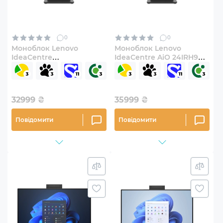
0
0
Моноблок Lenovo
Моноблок Lenovo
IdeaCentre
IdeaCentre AiO 24IRH9
(F0HQ004FUO)
(F0HN00HQUO)
32999
₴
35999
₴
Повідомити
Повідомити