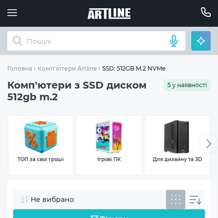
SSD: 512GB M.2 NVMe
Головна
Комп'ютери Artline
Комп'ютери з SSD диском
5 у наявності
512gb m.2
ТОП за свої гроші
Ігрові ПК
Для дизайну та 3D
Не вибрано