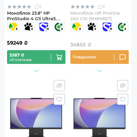
0
0
Моноблок 23.8" HP
Моноблок HP ProOne
ProStudio 4 G1i Ultra5
240 G10 (9H6H6ET)
(D1GD8ET)
59249
₴
34855
₴
5387 ₴
Повідомити
х11 платежів