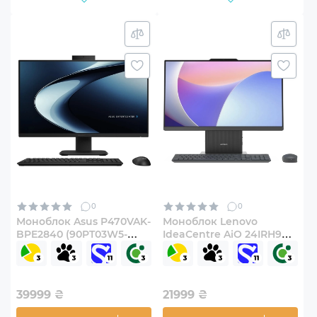
0
0
Моноблок Asus P470VAK-
Моноблок Lenovo
BPE2840 (90PT03W5-
IdeaCentre AiO 24IRH9
M02ER0)
(F0HN008XUO)
39999
₴
21999
₴