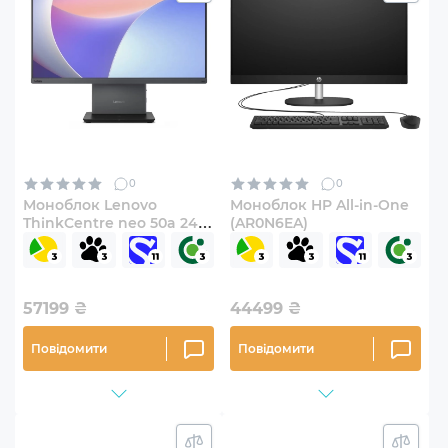
0
0
Моноблок Lenovo
Моноблок HP All-in-One
ThinkCentre neo 50a 24
(AR0N6EA)
Gen 5 (12SC000RUI)
57199
₴
44499
₴
Повідомити
Повідомити