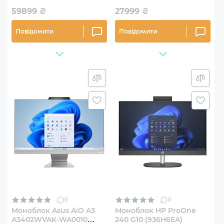
59899
₴
27999
₴
Повідомити
Повідомити
0
0
Моноблок Asus AiO A3
Моноблок HP ProOne
A3402WVAK-WA0010
240 G10 (936H6EA)