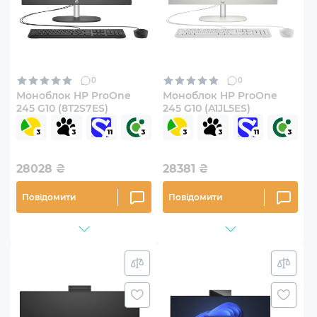
0
0
Моноблок HP ProOne
Моноблок HP ProOne
245 G10 (8T2S7ES)
245 G10 (A1JL5ES)
28028
₴
28381
₴
Повідомити
Повідомити