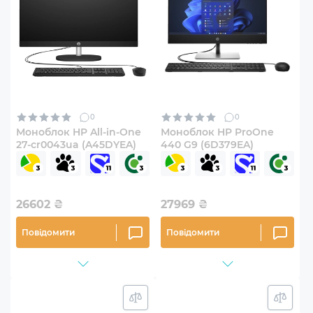
0
0
Моноблок HP All-in-One
Моноблок HP ProOne
27-cr0043ua (A45DYEA)
440 G9 (6D379EA)
26602
₴
27969
₴
Повідомити
Повідомити