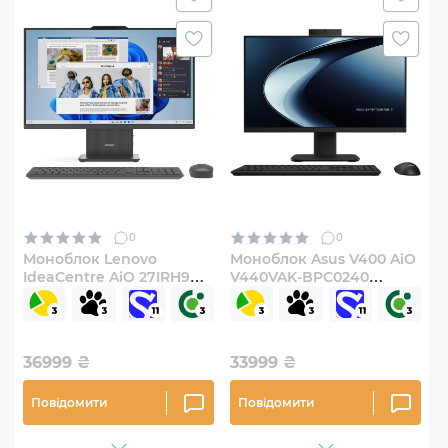
0
0
Моноблок Lenovo
Моноблок Asus V400 AiO
IdeaCentre AiO 27IRH9
V440VAK-BPC0240
(F0HM006YUO)
(90PT03X3-M01PT0)
36999
₴
33999
₴
Повідомити
Повідомити