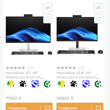
0
0
Моноблок 27'' HP
Моноблок 23.8" HP
EliteStudio 8 G1i U7
ProStudio 4 G1i Ultra7
(C8AB5ET)
(CZ8E1ES)
71062
₴
58855
₴
Повідомити
Повідомити