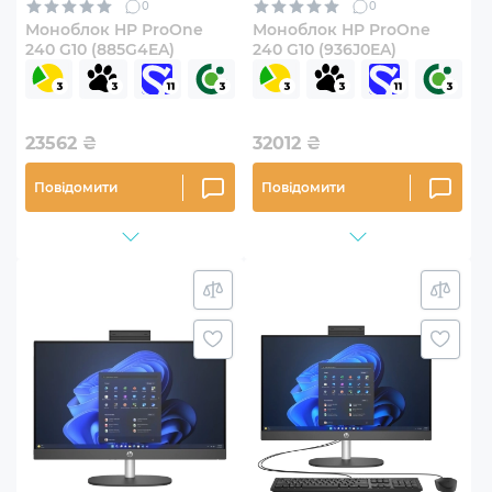
0
0
Моноблок HP ProOne
Моноблок HP ProOne
240 G10 (885G4EA)
240 G10 (936J0EA)
23562
₴
32012
₴
Повідомити
Повідомити