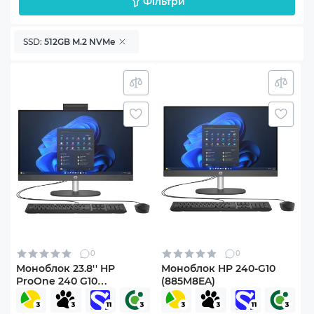
Фільтри
SSD:
512GB M.2 NVMe
0
0
Моноблок 23.8'' HP
Моноблок HP 240-G10
ProOne 240 G10
(885M8EA)
(A54YZET)