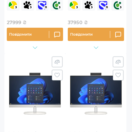
(90PT03T1-M000W0)
27999
₴
37950
₴
Повідомити
Повідомити