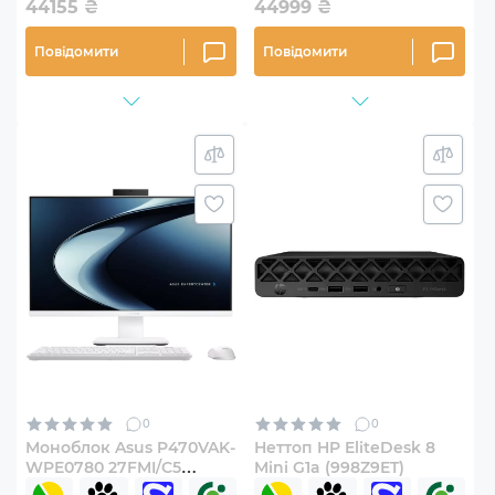
44155
₴
44999
₴
Повідомити
Повідомити
0
0
Моноблок Asus P470VAK-
Неттоп HP EliteDesk 8
WPE0780 27FMI/C5
Mini G1a (998Z9ET)
(90PT03W7-M02ES0)