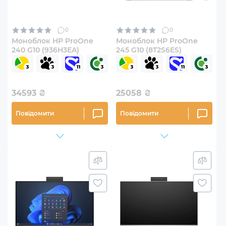
0
0
Моноблок HP ProOne
Моноблок HP ProOne
240 G10 (936H3EA)
245 G10 (8T2S6ES)
34593
₴
25058
₴
Повідомити
Повідомити