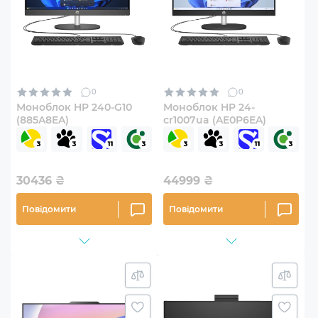
0
0
Моноблок HP 240-G10
Моноблок HP 24-
(885A8EA)
cr1007ua (AE0P6EA)
30436
₴
44999
₴
Повідомити
Повідомити