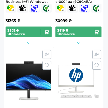
Business M61 Windows 11
cr0004ua (9C9C4EA)
Pro (M61v35Win)
31365
₴
30999
₴
2852 ₴
2819 ₴
х11 платежів
х11 платежів