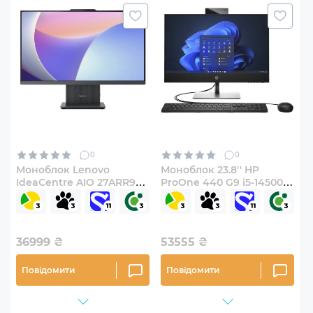
0
0
Моноблок Lenovo
Моноблок 23.8'' HP
IdeaCentre AIO 27ARR9
ProOne 440 G9 i5-14500T
(F0HQ004EUO)
(B70YMAT)
36999
₴
53555
₴
Повідомити
Повідомити