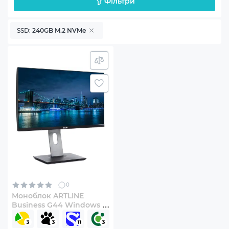
Фільтри
SSD:
240GB M.2 NVMe
0
Моноблок ARTLINE
Business G44 Windows 11
Pro (G44v90Win)