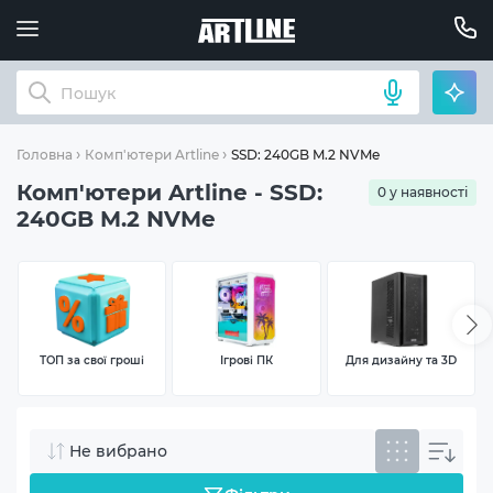
SSD: 240GB M.2 NVMe
Головна
Комп'ютери Artline
Комп'ютери Artline - SSD:
0 у наявності
240GB M.2 NVMe
ТОП за свої гроші
Ігрові ПК
Для дизайну та 3D
Не вибрано