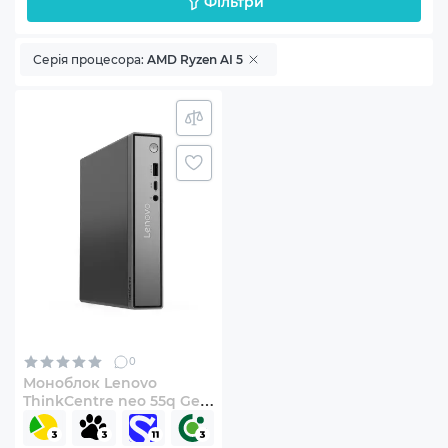
Фільтри
Серія процесора:
AMD Ryzen AI 5
0
Моноблок Lenovo
ThinkCentre neo 55q Gen
6 (13GT0004UI)